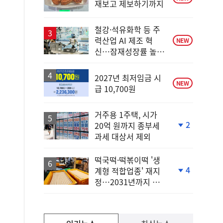
재보고 제보하기까지
철강·석유화학 등 주
력산업 AI 제조 혁
NEW
신…잠재성장률 높인
다
2027년 최저임금 시
NEW
급 10,700원
거주용 1주택, 시가
2
20억 원까지 종부세
단
과세 대상서 제외
계
하
락
떡국떡·떡볶이떡 '생
4
계형 적합업종' 재지
단
정…2031년까지 보
계
호
하
락