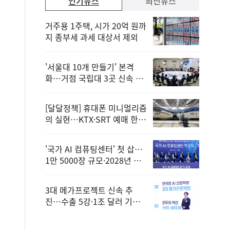
인기뉴스
최신뉴스
거주용 1주택, 시가 20억 원까
지 종부세 과세 대상서 제외
'서울대 10개 만들기' 본격
화…거점 국립대 3곳 신속 선
정
[달달정책] 휴대폰 미니멀리즘
의 실현…KTX·SRT 예매 한
번에 끝!
'국가 AI 컴퓨팅센터' 첫 삽…
1만 5000장 규모·2028년 완
공
3대 메가프로젝트 신속 추
진…수출 5강·1조 달러 기반
구축