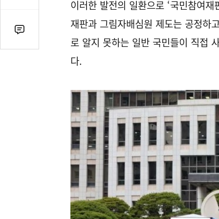
감
이러한 발전의 일환으로 ‘국민참여재판
수
재판과 그림자배심원 제도는 공정하고 
댓
로 알지 못하는 일반 국민들이 직접 
글
수
다.
(클
릭
시
댓
글
로
이
동)