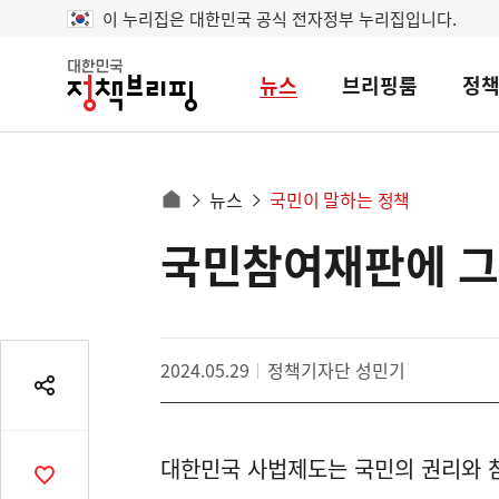
이 누리집은 대한민국 공식 전자정부 누리집입니다.
뉴스
브리핑룸
정
대
한
민
국
정
사
뉴스
국민이 말하는 정책
책
홈
브
이
으
국민참여재판에 
콘
리
트
로
핑
텐
이
츠
동
영
경
2024.05.29
정책기자단 성민기
역
로
공
유
열
대한민국 사법제도는 국민의 권리와 
기
공