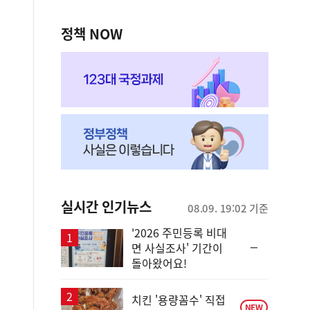
정책 NOW
실시간 인기뉴스
08.09. 19:02 기준
'2026 주민등록 비대
순
면 사실조사' 기간이
위
돌아왔어요!
동
일
치킨 '용량꼼수' 직접
NEW