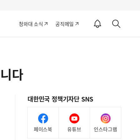
알
청와대 소식
공직메일
림
상
ON
세
검
색
습니다
대한민국 정책기자단 SNS
페이스북
유튜브
인스타그램