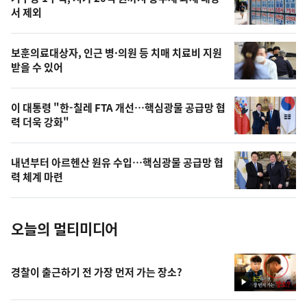
늘
서 제외
의
영
보훈의료대상자, 인근 병·의원 등 치매 치료비 지원
상
받을 수 있어
,
오
이 대통령 "한-칠레 FTA 개선…핵심광물 공급망 협
력 더욱 강화"
늘
의
내년부터 아르헨산 원유 수입…핵심광물 공급망 협
사
력 체계 마련
진
오늘의 멀티미디어
경찰이 출근하기 전 가장 먼저 가는 장소?
영
상