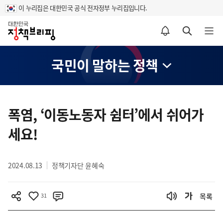
이 누리집은 대한민국 공식 전자정부 누리집입니다.
홈
알림설정 바로가기
검색 바로가기
메뉴 열기
국민이 말하는 정책
콘
텐
폭염, ‘이동노동자 쉼터’에서 쉬어가
츠
세요!
영
역
2024.08.13
정책기자단 윤혜숙
31
목록