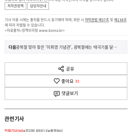
저작권정책
담당자안내
기사 이용 시에는 출처를 반드시 표기해야 하며, 위반 시
저작권법 제37조
및
제138조
에 따라 처벌될 수 있습니다.
<자료출처=정책브리핑
www.korea.kr
>
이
기
다음
광복절 맞아 찾은 ‘이회영 기념관’, 광복절에는 태극기를 달아주세요!
사
전
다
공유
열
음
기
좋아요
기
31
사
댓글
보기
관련기사
전체기사(96)
#무더위 쉼터(13)
#폭염(90)