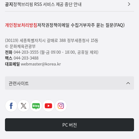
공지
정책브리핑 RSS 서비스 제공 중단 안내
개인정보처리방침
저작권정책
이메일 수집거부
자주 묻는 질문(FAQ)
(30119) 세종특별자치시 갈매로 388 정부세종청사 15동
© 문화체육관광부
전화
044-203-3555 (월-금 09:00 - 18:00, 공휴일 제외)
팩스
044-203-3488
대표메일
webmaster@korea.kr
관련사이트
페
X
네
유
인
이
바
이
튜
스
스
로
버
브
타
PC 버전
북
가
포
바
그
바
기
스
로
램