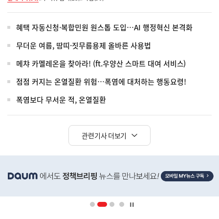
혜택 자동신청·복합민원 원스톱 도입…AI 행정혁신 본격화
무더운 여름, 땀띠·짓무름용제 올바른 사용법
메챠 카멜레온을 찾아라! (ft.우양산 스마트 대여 서비스)
점점 커지는 온열질환 위험…폭염에 대처하는 행동요령!
폭염보다 무서운 적, 온열질환
관련기사 더보기
히
단
배
너