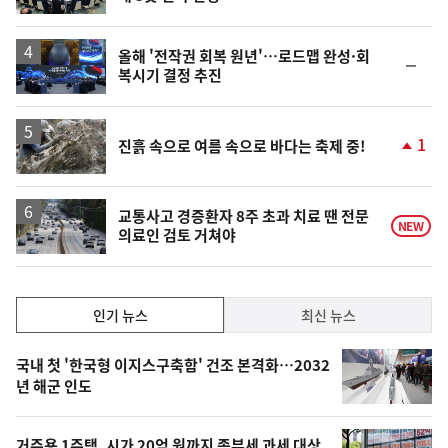
단
계
하
락
올해 '전작권 회복 원년'…로드맵 완성·회
순
복시기 결정 추진
위
동
일
1
진흙 속으로 여름 속으로 바다는 축제 중!
단
계
상
승
교통사고 경증환자 8주 초과 치료 땐 전문
NEW
의료인 검토 거쳐야
인
인기 뉴스
최신 뉴스
기,
인
기
최
국내 첫 '한국형 이지스구축함' 건조 본격화…2032
뉴
년 해군 인도
신,
스
오
거주용 1주택, 시가 20억 원까지 종부세 과세 대상