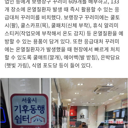
업인 등에게 보랭장구 꾸러미 609개를 배부하고, 133
개 장소에 온열질환자 발생 때 즉시 활용할 수 있는 응
급대처 꾸러미를 비치했다. 보랭장구 꾸러미에는 쿨토
시(팔), 쿨스카프(목), 쿨패치(신체 부착), 휴식 알리미
스티커(작업모에 부착해서 온도 감지) 등 온열질환을 예
방할 수 있는 용품이 담겨 있다. 또한 응급대처 꾸러미
에는 온열질환자가 발생했을 때 현장에서 빠르게 처치
할 수 있도록 쿨매트(깔개), 에어백(발 받침), 은박담요
(햇빛 가림), 식염 포도당 등이 들어 있다.