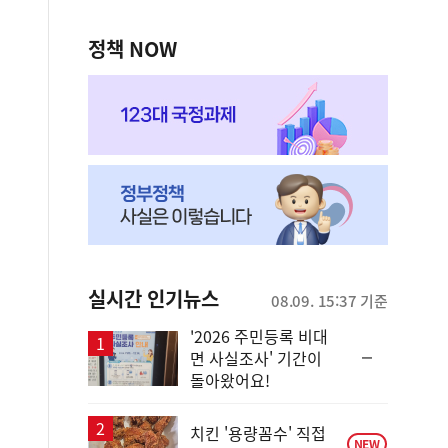
정책 NOW
실시간 인기뉴스
08.09. 15:37 기준
'2026 주민등록 비대
순
면 사실조사' 기간이
위
돌아왔어요!
동
일
치킨 '용량꼼수' 직접
NEW