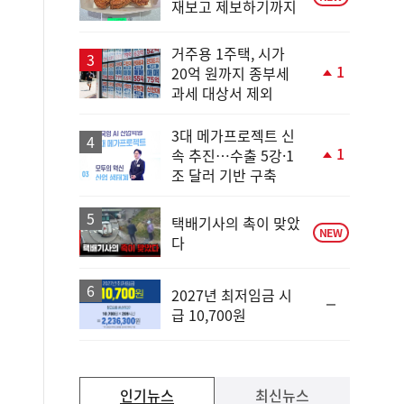
재보고 제보하기까지
거주용 1주택, 시가
1
20억 원까지 종부세
단
과세 대상서 제외
계
상
승
3대 메가프로젝트 신
1
속 추진…수출 5강·1
단
조 달러 기반 구축
계
상
승
택배기사의 촉이 맞았
NEW
다
2027년 최저임금 시
순
급 10,700원
위
동
일
인기뉴스
최신뉴스