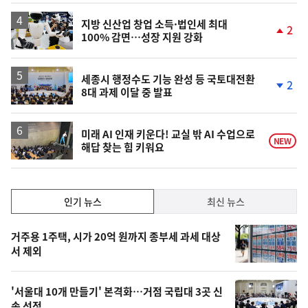
지방 신산업 창업 소득·법인세 최대
2
100% 감면…성장 지원 강화
단
계
상
승
세종시 행정수도 기능 완성 등 국토대전환
2
8대 과제 이달 중 발표
단
계
하
락
미래 AI 인재 키운다! 교실 밖 AI 수업으로
NEW
해답 찾는 힘 키워요
인
인기 뉴스
최신 뉴스
기,
인
기
최
거주용 1주택, 시가 20억 원까지 종부세 과세 대상
뉴
서 제외
신,
스
오
'서울대 10개 만들기' 본격화…거점 국립대 3곳 신
늘
속 선정