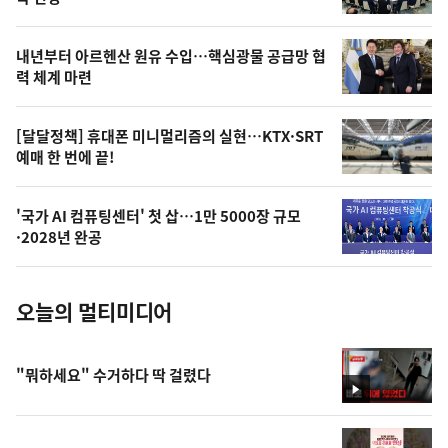
의
영
내년부터 아르헨산 원유 수입…핵심광물 공급망 협
상
력 체계 마련
,
오
[달달정책] 휴대폰 미니멀리즘의 실현…KTX·SRT
예매 한 번에 끝!
늘
의
'국가 AI 컴퓨팅센터' 첫 삽…1만 5000장 규모
사
·2028년 완공
진
오늘의 멀티미디어
"뭐하세요" 수거하다 딱 걸렸다
영
상