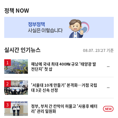
정
역
책
정책 NOW
NOW,
MY
맞
춤
뉴
실시간 인기뉴스
08.07. 23:27 기준
스
해남에 국내 최대 400㎿ 규모 '태양광 발
순
전단지' 첫 삽
위
동
일
'서울대 10개 만들기' 본격화…거점 국립
순
대 3곳 신속 선정
위
동
일
정부, 부처 간 칸막이 허물고 '사용후 배터
NEW
리' 관리 일원화