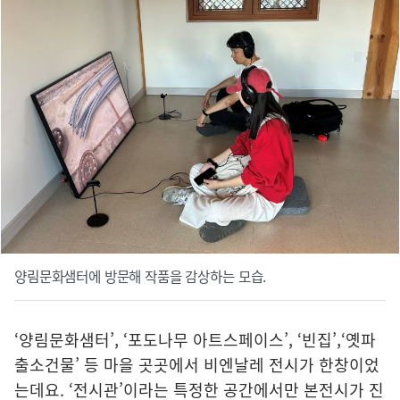
양림문화샘터에 방문해 작품을 감상하는 모습.
‘양림문화샘터’, ‘포도나무 아트스페이스’, ‘빈집’,‘옛파
출소건물’ 등 마을 곳곳에서 비엔날레 전시가 한창이었
는데요. ‘전시관’이라는 특정한 공간에서만 본전시가 진