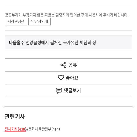
공공누리가 부착되지 않은 자료는 담당자와 협의한 후에 사용하여 주시기 바랍니다.
저작권정책
담당자안내
이
기
다음
울주 언양읍성에서 펼쳐진 국가유산 체험의 장
사
전
다
공유
열
음
기
좋아요
기
사
댓글
보기
관련기사
전체기사(438)
#문화체육관광부(414)