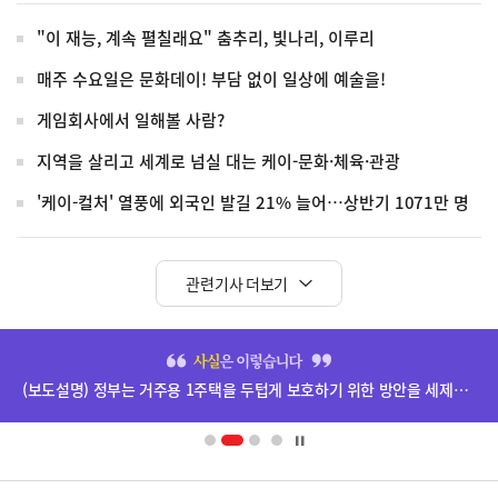
"이 재능, 계속 펼칠래요" 춤추리, 빛나리, 이루리
매주 수요일은 문화데이! 부담 없이 일상에 예술을!
게임회사에서 일해볼 사람?
지역을 살리고 세계로 넘실 대는 케이-문화·체육·관광
'케이-컬처' 열풍에 외국인 발길 21% 늘어…상반기 1071만 명
관련기사 더보기
히
단
(보도설명) 정부는 거주용 1주택을 두텁게 보호하기 위한 방안을 세제개편안에 담았습니다.
배
너
영