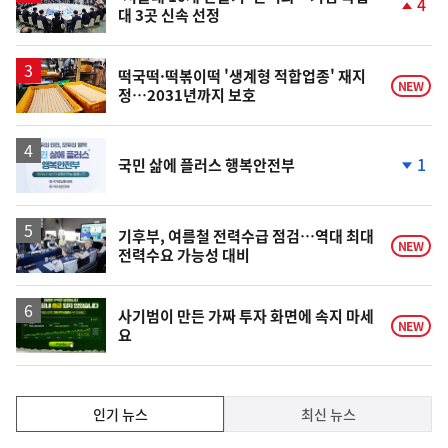
4
대 3곳 신속 선정
단
계
상
승
떡국떡·떡볶이떡 '생계형 적합업종' 재지
NEW
정…2031년까지 보호
1
국민 삶에 플러스 행복안전부
단
계
하
락
기후부, 여름철 전력수급 점검…역대 최대
NEW
전력수요 가능성 대비
사기범이 만든 가짜 투자 화면에 속지 마세
NEW
요
인
인기 뉴스
최신 뉴스
기,
인