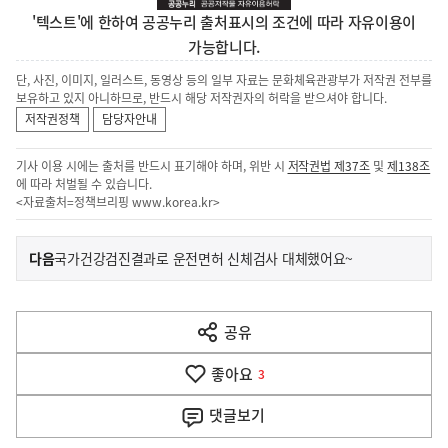
'텍스트'에 한하여 공공누리 출처표시의 조건에 따라 자유이용이
가능합니다.
단, 사진, 이미지, 일러스트, 동영상 등의 일부 자료는 문화체육관광부가 저작권 전부를
보유하고 있지 아니하므로, 반드시 해당 저작권자의 허락을 받으셔야 합니다.
저작권정책
담당자안내
기사 이용 시에는 출처를 반드시 표기해야 하며, 위반 시
저작권법 제37조
및
제138조
에 따라 처벌될 수 있습니다.
<자료출처=정책브리핑
www.korea.kr
>
이
기
다음
국가건강검진결과로 운전면허 신체검사 대체했어요~
사
전
다
공유
열
음
기
좋아요
기
3
사
댓글
보기