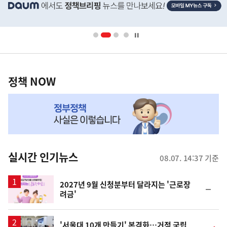
단
배
너
영
정
역
책
정책 NOW
NOW,
MY
맞
춤
뉴
실시간 인기뉴스
08.07. 14:37 기준
스
2027년 9월 신청분부터 달라지는 '근로장
순
려금'
위
동
일
'서울대 10개 만들기' 본격화…거점 국립