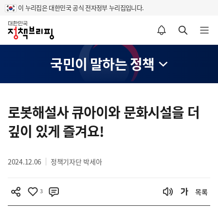
이 누리집은 대한민국 공식 전자정부 누리집입니다.
홈
알림설정 바로가기
검색 바로가기
메뉴 열기
국민이 말하는 정책
콘
텐
로봇해설사 큐아이와 문화시설을 더
츠
깊이 있게 즐겨요!
영
역
2024.12.06
정책기자단 박세아
3
목록