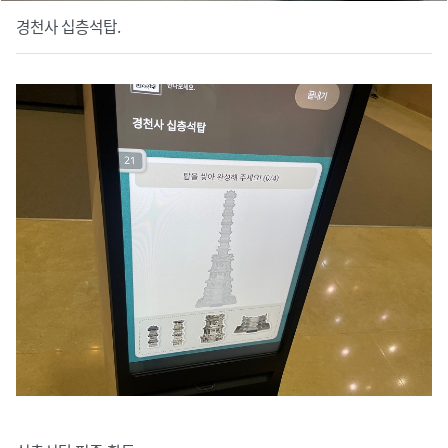
경천사 십층석탑.