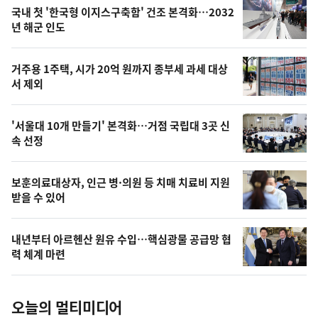
기
최
국내 첫 '한국형 이지스구축함' 건조 본격화…2032
뉴
년 해군 인도
신,
스
오
거주용 1주택, 시가 20억 원까지 종부세 과세 대상
늘
서 제외
의
영
'서울대 10개 만들기' 본격화…거점 국립대 3곳 신
상
속 선정
,
오
보훈의료대상자, 인근 병·의원 등 치매 치료비 지원
받을 수 있어
늘
의
내년부터 아르헨산 원유 수입…핵심광물 공급망 협
사
력 체계 마련
진
오늘의 멀티미디어