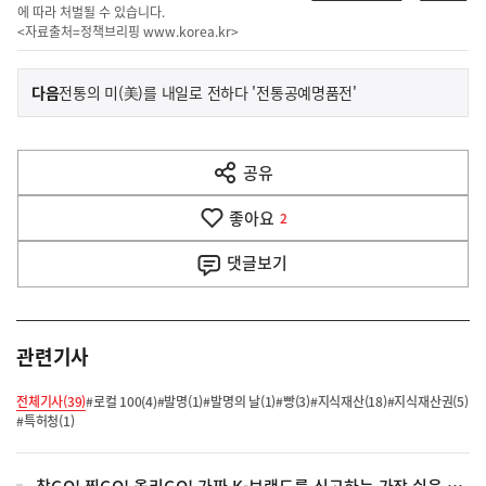
에 따라 처벌될 수 있습니다.
<자료출처=정책브리핑
www.korea.kr
>
이
기
다음
전통의 미(美)를 내일로 전하다 '전통공예명품전'
사
전
다
공유
열
음
기
좋아요
기
2
사
댓글
보기
관련기사
전체기사(39)
#로컬 100(4)
#발명(1)
#발명의 날(1)
#빵(3)
#지식재산(18)
#지식재산권(5)
#특허청(1)