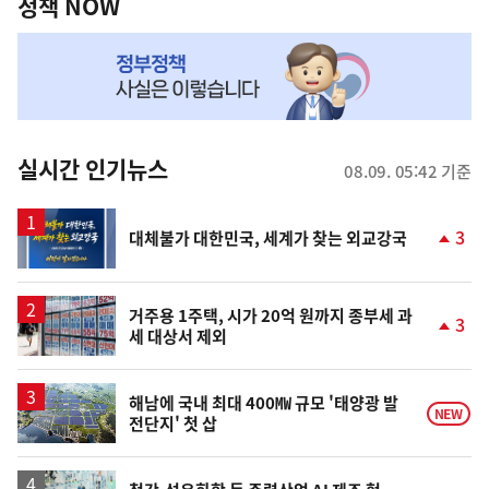
책
정책 NOW
NOW,
MY
맞
춤
뉴
실시간 인기뉴스
08.09. 05:42 기준
스
3
대체불가 대한민국, 세계가 찾는 외교강국
단
계
상
승
거주용 1주택, 시가 20억 원까지 종부세 과
3
세 대상서 제외
단
계
상
승
해남에 국내 최대 400㎿ 규모 '태양광 발
NEW
전단지' 첫 삽