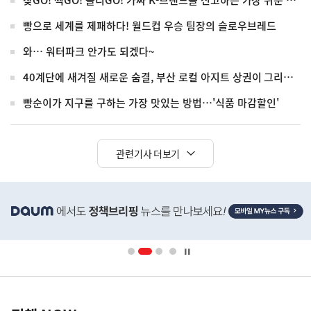
찾GO! 찍GO! 올리GO! 가짜 K-브랜드를 신고하는 가장 쉬운 방법
빵으로 세계를 제패하다! 월드컵 우승 팀장의 슬로우브레드
와… 워터파크 안가도 되겠다~
40계단에 새겨질 새로운 숨결, 부산 로컬 아지트 상권이 그리는 미래
빵순이가 지구를 구하는 가장 맛있는 방법…'식품 마감할인'
관련기사 더보기
히
단
배
너
영
정
역