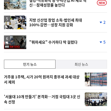
철강·석유화학 등 주력산업 AI 제조 혁
NEW
신…잠재성장률 높인다
지방 신산업 창업 소득·법인세 최대
2
100% 감면…성장 지원 강화
단
계
하
락
영
5
"뭐하세요" 수거하다 딱 걸렸다
상
단
계
하
락
인
인기 뉴스
최신 뉴스
기,
인
기
최
거주용 1주택, 시가 20억 원까지 종부세 과세 대상
뉴
서 제외
신,
스
오
'서울대 10개 만들기' 본격화…거점 국립대 3곳 신
늘
속 선정
의