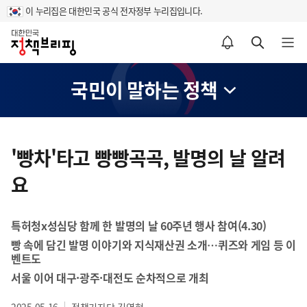
이 누리집은 대한민국 공식 전자정부 누리집입니다.
홈
알림설정 바로가기
검색 바로가기
메뉴 열기
국민이 말하는 정책
콘
텐
'빵차'타고 빵빵곡곡, 발명의 날 알려
츠
요
영
역
특허청x성심당 함께 한 발명의 날 60주년 행사 참여(4.30)
빵 속에 담긴 발명 이야기와 지식재산권 소개…퀴즈와 게임 등 이
벤트도
서울 이어 대구·광주·대전도 순차적으로 개최