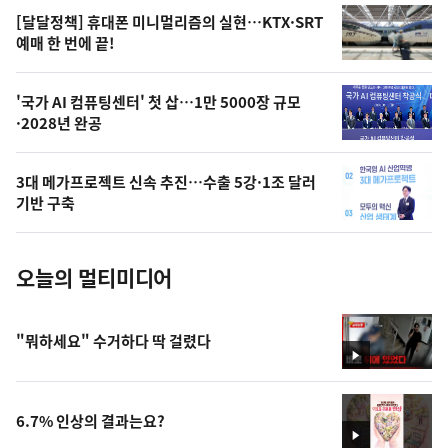
영
[달달정책] 휴대폰 미니멀리즘의 실현…KTX·SRT
상
예매 한 번에 끝!
,
오
'국가 AI 컴퓨팅센터' 첫 삽…1만 5000장 규모
·2028년 완공
늘
의
3대 메가프로젝트 신속 추진…수출 5강·1조 달러
사
기반 구축
진
오늘의 멀티미디어
"뭐하세요" 수거하다 딱 걸렸다
영
상
6.7% 인상의 결과는요?
영