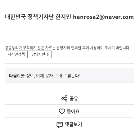
대한민국 정책기자단 한지민 hanrosa2@naver.com
공공누리가 부착되지 않은 자료는 담당자와 협의한 후에 사용하여 주시기 바랍니다.
저작권정책
담당자안내
이
기
다음
리콜 정보, 이제 문자로 바로 받는다!
사
전
다
공유
열
음
기
좋아요
기
사
댓글
보기