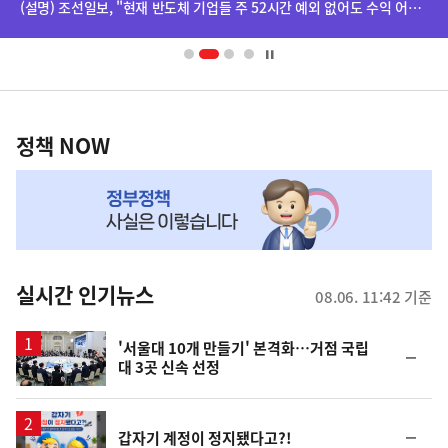
(설명) 조선일보, "현재 반도체 기업들 주 52시간 예외 없어도 수익 어마어마하더라" 기사 등 관련
배
너
영
정
역
책
정책 NOW
NOW,
MY
맞
춤
뉴
실시간 인기뉴스
08.06. 11:42 기준
스
'서울대 10개 만들기' 본격화…거점 국립
순
대 3곳 신속 선정
위
동
일
순
갑자기 계정이 정지됐다고?!