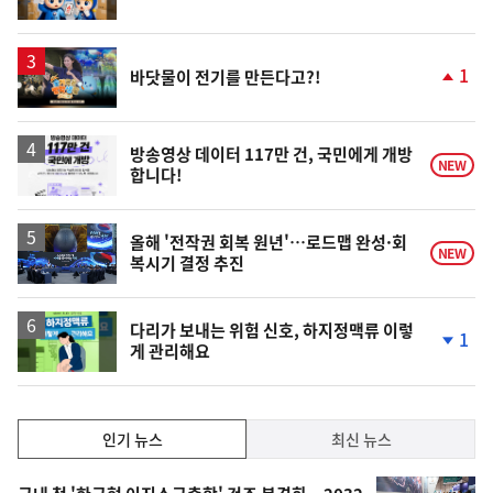
위
동
일
영
1
바닷물이 전기를 만든다고?!
상
단
계
상
승
방송영상 데이터 117만 건, 국민에게 개방
NEW
합니다!
올해 '전작권 회복 원년'…로드맵 완성·회
NEW
복시기 결정 추진
다리가 보내는 위험 신호, 하지정맥류 이렇
1
게 관리해요
단
계
하
락
인
인기 뉴스
최신 뉴스
기,
인