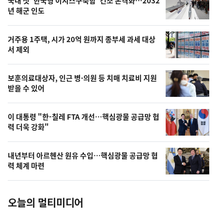
기
최
국내 첫 '한국형 이지스구축함' 건조 본격화…2032
뉴
년 해군 인도
신,
스
오
거주용 1주택, 시가 20억 원까지 종부세 과세 대상
늘
서 제외
의
영
보훈의료대상자, 인근 병·의원 등 치매 치료비 지원
상
받을 수 있어
,
오
이 대통령 "한-칠레 FTA 개선…핵심광물 공급망 협
력 더욱 강화"
늘
의
내년부터 아르헨산 원유 수입…핵심광물 공급망 협
사
력 체계 마련
진
오늘의 멀티미디어