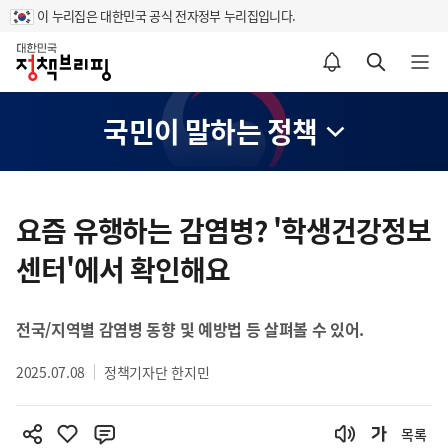
이 누리집은 대한민국 공식 전자정부 누리집입니다.
홈
알림설정 바로가기
검색 바로가기
메뉴 열기
국민이 말하는 정책
콘
텐
요즘 유행하는 감염병? '학생건강정보
츠
센터'에서 확인해요
영
역
전국/지역별 감염병 동향 및 예방법 등 살펴볼 수 있어.
2025.07.08
정책기자단 한지민
목록