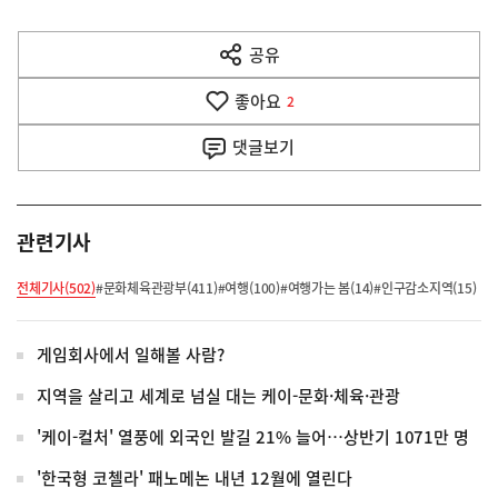
다
공유
열
음
기
좋아요
기
2
사
댓글
보기
관련기사
전체기사(502)
#문화체육관광부(411)
#여행(100)
#여행가는 봄(14)
#인구감소지역(15)
게임회사에서 일해볼 사람?
지역을 살리고 세계로 넘실 대는 케이-문화·체육·관광
'케이-컬처' 열풍에 외국인 발길 21% 늘어…상반기 1071만 명
'한국형 코첼라' 패노메논 내년 12월에 열린다