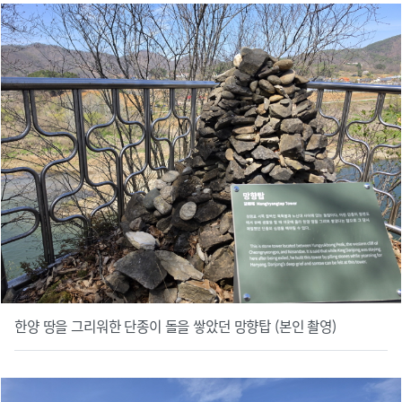
한양 땅을 그리워한 단종이 돌을 쌓았던 망향탑 (본인 촬영)