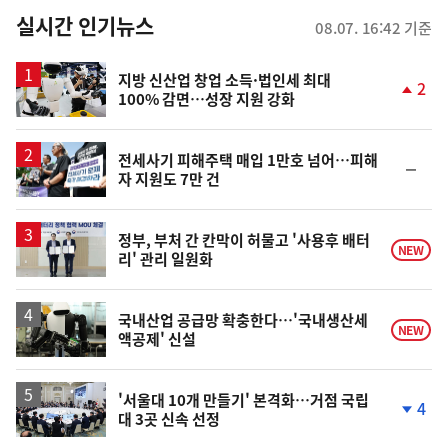
뉴
실시간 인기뉴스
08.07. 16:42 기준
스
지방 신산업 창업 소득·법인세 최대
2
100% 감면…성장 지원 강화
단
계
상
승
전세사기 피해주택 매입 1만호 넘어…피해
순
자 지원도 7만 건
위
동
일
정부, 부처 간 칸막이 허물고 '사용후 배터
NEW
리' 관리 일원화
국내산업 공급망 확충한다…'국내생산세
NEW
액공제' 신설
'서울대 10개 만들기' 본격화…거점 국립
4
대 3곳 신속 선정
단
계