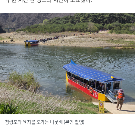
청령포와 육지를 오가는 나룻배 (본인 촬영)