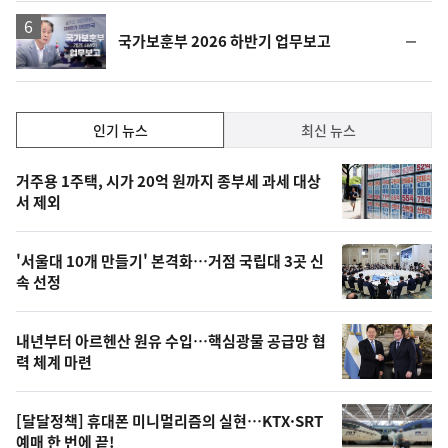
하
락
영
순
국가보훈부 2026 하반기 업무보고
상
위
동
일
인
인기 뉴스
최신 뉴스
기,
인
기
최
거주용 1주택, 시가 20억 원까지 종부세 과세 대상
뉴
서 제외
신,
스
오
'서울대 10개 만들기' 본격화…거점 국립대 3곳 신
늘
속 선정
의
영
내년부터 아르헨산 원유 수입…핵심광물 공급망 협
상
력 체계 마련
,
오
[달달정책] 휴대폰 미니멀리즘의 실현…KTX·SRT
예매 한 번에 끝!