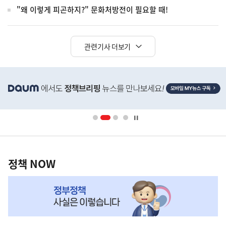
"왜 이렇게 피곤하지?" 문화처방전이 필요할 때!
관련기사 더보기
히
단
(보도설명) 정부는 거주용 1주택을 두텁게 보호하기 위한 방안을 세제개편안에 담았습니다.
배
너
영
정
역
책
정책 NOW
NOW,
MY
맞
춤