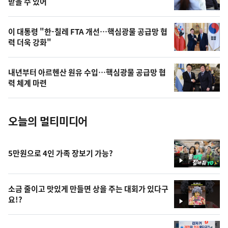
상
받을 수 있어
,
오
이 대통령 "한-칠레 FTA 개선…핵심광물 공급망 협
력 더욱 강화"
늘
의
내년부터 아르헨산 원유 수입…핵심광물 공급망 협
사
력 체계 마련
진
오늘의 멀티미디어
5만원으로 4인 가족 장보기 가능?
영
상
소금 줄이고 맛있게 만들면 상을 주는 대회가 있다구
요!?
영
상