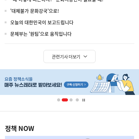
'대체불가 문화강국'으로!
오늘의 대한민국이 보고드립니다
문체부는 '원팀'으로 움직입니다
관련기사 더보기
히
단
배
너
영
정
역
책
정책 NOW
NOW,