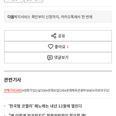
이
기
다음
복지서비스 확인부터 신청까지, 카카오톡에서 한 번에
사
전
다
공유
열
음
기
좋아요
기
1
사
댓글
보기
관련기사
전체기사(443)
#문화가있는날(38)
#문화요일(24)
#문화체육관광부(408)
#프로야구(2)
'한국형 코첼라' 패노메논 내년 12월에 열린다
"왜 이렇게 피곤하지?" 문화처방전이 필요할 때!