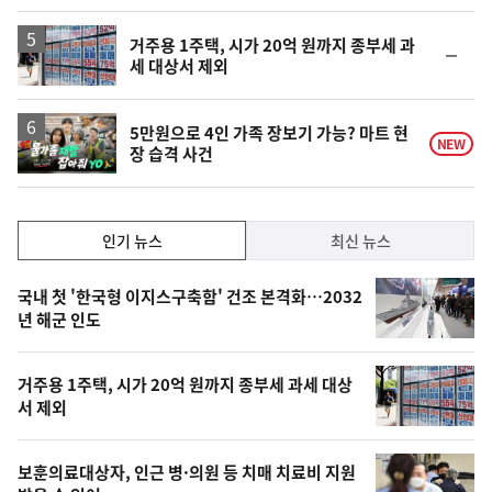
일
거주용 1주택, 시가 20억 원까지 종부세 과
순
세 대상서 제외
위
동
일
영
5만원으로 4인 가족 장보기 가능? 마트 현
NEW
장 습격 사건
상
인
인기 뉴스
최신 뉴스
기,
인
기
최
국내 첫 '한국형 이지스구축함' 건조 본격화…2032
뉴
년 해군 인도
신,
스
오
거주용 1주택, 시가 20억 원까지 종부세 과세 대상
늘
서 제외
의
영
보훈의료대상자, 인근 병·의원 등 치매 치료비 지원