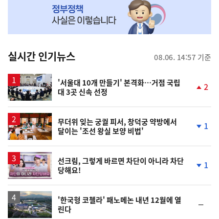
MY
맞
춤
뉴
실시간 인기뉴스
08.06. 14:57 기준
스
'서울대 10개 만들기' 본격화…거점 국립
2
대 3곳 신속 선정
단
계
상
승
무더위 잊는 궁궐 피서, 창덕궁 약방에서
1
달이는 '조선 왕실 보양 비법'
단
계
하
락
영
선크림, 그렇게 바르면 차단이 아니라 차단
1
당해요!
상
단
계
하
락
'한국형 코첼라' 패노메논 내년 12월에 열
순
린다
위
동