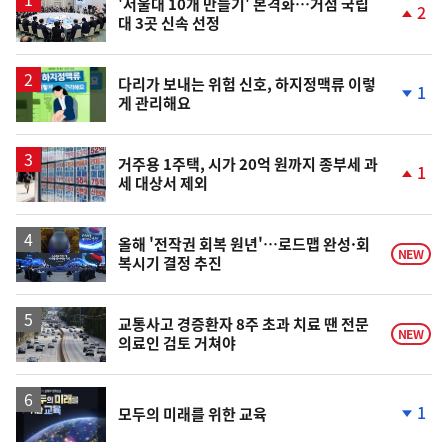
'서울대 10개 만들기' 본격화…거점 국립
2
대 3곳 신속 선정
단
계
상
승
다리가 보내는 위험 신호, 하지정맥류 이렇
1
게 관리해요
단
계
하
락
거주용 1주택, 시가 20억 원까지 종부세 과
1
세 대상서 제외
단
계
상
승
올해 '전작권 회복 원년'…로드맵 완성·회
NEW
복시기 결정 추진
교통사고 경증환자 8주 초과 치료 땐 전문
NEW
의료인 검토 거쳐야
1
모두의 미래를 위한 교육
단
계