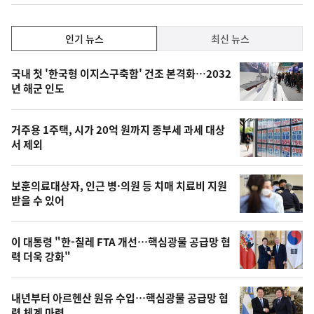
하
락
인
인기 뉴스
최신 뉴스
기,
인
기
최
국내 첫 '한국형 이지스구축함' 건조 본격화…2032
뉴
년 해군 인도
신,
스
오
거주용 1주택, 시가 20억 원까지 종부세 과세 대상
늘
서 제외
의
영
보훈의료대상자, 인근 병·의원 등 치매 치료비 지원
상
받을 수 있어
,
오
이 대통령 "한-칠레 FTA 개선…핵심광물 공급망 협
력 더욱 강화"
늘
의
내년부터 아르헨산 원유 수입…핵심광물 공급망 협
사
력 체계 마련