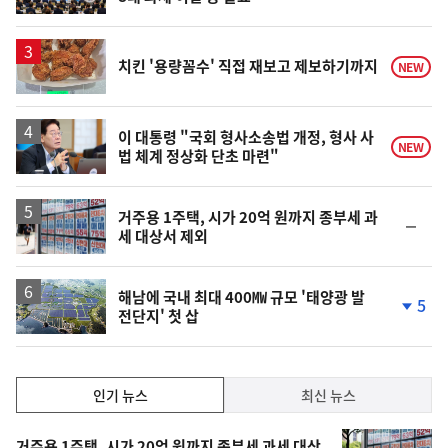
치킨 '용량꼼수' 직접 재보고 제보하기까지
NEW
이 대통령 "국회 형사소송법 개정, 형사 사
NEW
법 체계 정상화 단초 마련"
거주용 1주택, 시가 20억 원까지 종부세 과
순
세 대상서 제외
위
동
일
해남에 국내 최대 400㎿ 규모 '태양광 발
5
전단지' 첫 삽
단
계
하
락
인
인기 뉴스
최신 뉴스
기,
인
기
거주용 1주택, 시가 20억 원까지 종부세 과세 대상