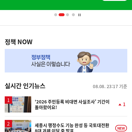
배
너
영
정
역
책
정책 NOW
NOW,
MY
맞
춤
뉴
실시간 인기뉴스
08.08. 23:17 기준
스
'2026 주민등록 비대면 사실조사' 기간이
1
돌아왔어요!
단
계
상
승
세종시 행정수도 기능 완성 등 국토대전환
NEW
8대 과제 이달 중 발표