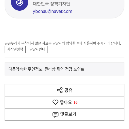
대한민국 정책기자단
ybonau@naver.com
공공누리가 부착되지 않은 자료는 담당자와 협의한 후에 사용하여 주시기 바랍니다.
저작권정책
담당자안내
이
기
다음
익숙한 무인점포, 편리함 뒤의 점검 포인트
사
전
다
공유
열
음
기
좋아요
기
16
사
댓글
보기