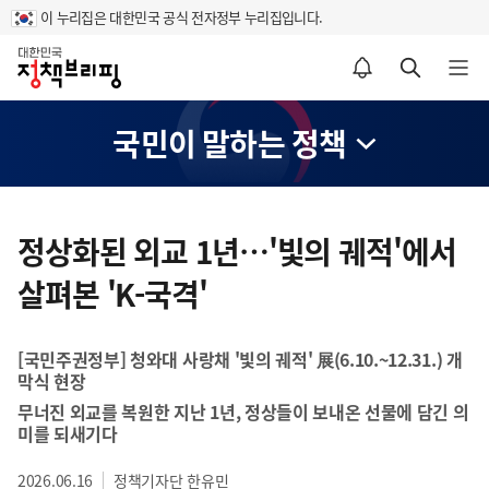
이 누리집은 대한민국 공식 전자정부 누리집입니다.
홈
알림설정 바로가기
검색 바로가기
메뉴 열기
국민이 말하는 정책
콘
텐
정상화된 외교 1년…'빛의 궤적'에서
츠
살펴본 'K-국격'
영
역
[국민주권정부] 청와대 사랑채 '빛의 궤적' 展(6.10.~12.31.) 개
막식 현장
무너진 외교를 복원한 지난 1년, 정상들이 보내온 선물에 담긴 의
미를 되새기다
2026.06.16
정책기자단 한유민