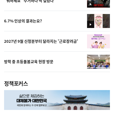
"뭐하세요" 수거하다 딱 걸렸다
영
상
6.7% 인상의 결과는요?
영
상
2027년 9월 신청분부터 달라지는 '근로장려금'
방학 중 초등돌봄교육 현장 방문
정책포커스