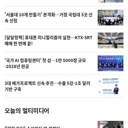
신,
스
오
'서울대 10개 만들기' 본격화…거점 국립대 3곳 신
늘
속 선정
의
영
[달달정책] 휴대폰 미니멀리즘의 실현…KTX·SRT
상
예매 한 번에 끝!
,
오
'국가 AI 컴퓨팅센터' 첫 삽…1만 5000장 규모
·2028년 완공
늘
의
3대 메가프로젝트 신속 추진…수출 5강·1조 달러
사
기반 구축
진
오늘의 멀티미디어