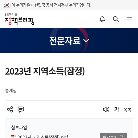
이 누리집은 대한민국 공식 전자정부 누리집입니다.
홈
알림설정 바로가기
검색 바로가기
메뉴 열기
전문자료
콘
텐
2023년 지역소득(잠정)
츠
영
통계청
역
목록
첨부파일
2023년 지역소득(잠정).pdf
바로보기