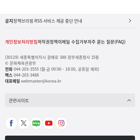
공지
정책브리핑 RSS 서비스 제공 중단 안내
개인정보처리방침
저작권정책
이메일 수집거부
자주 묻는 질문(FAQ)
(30119) 세종특별자치시 갈매로 388 정부세종청사 15동
© 문화체육관광부
전화
044-203-3555 (월-금 09:00 - 18:00, 공휴일 제외)
팩스
044-203-3488
대표메일
webmaster@korea.kr
관련사이트
페
X
네
유
인
이
바
이
튜
스
스
로
버
브
타