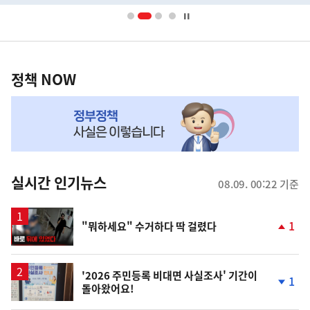
너
영
정
역
책
정책 NOW
NOW,
MY
맞
춤
뉴
실시간 인기뉴스
08.09. 00:22 기준
스
영
1
"뭐하세요" 수거하다 딱 걸렸다
상
단
계
상
승
'2026 주민등록 비대면 사실조사' 기간이
1
돌아왔어요!
단
계