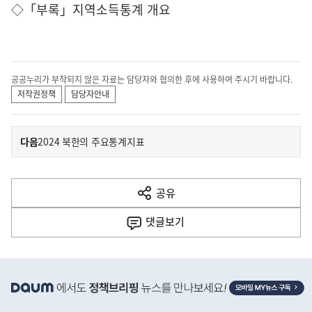
◇「부록」지역소득통계 개요
공공누리가 부착되지 않은 자료는 담당자와 협의한 후에 사용하여 주시기 바랍니다.
저작권정책
담당자안내
이
기
다음
2024 북한의 주요통계지표
사
전
다
공유
열
음
기
댓글
보기
기
사
히
단
배