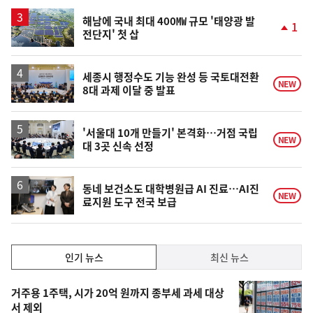
하
락
해남에 국내 최대 400㎿ 규모 '태양광 발
1
전단지' 첫 삽
단
계
상
승
세종시 행정수도 기능 완성 등 국토대전환
NEW
8대 과제 이달 중 발표
'서울대 10개 만들기' 본격화…거점 국립
NEW
대 3곳 신속 선정
동네 보건소도 대학병원급 AI 진료…AI진
NEW
료지원 도구 전국 보급
인
인기 뉴스
최신 뉴스
기,
인
기
최
거주용 1주택, 시가 20억 원까지 종부세 과세 대상
뉴
서 제외