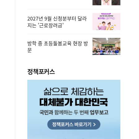
2027년 9월 신청분부터 달라
지는 '근로장려금'
방학 중 초등돌봄교육 현장 방
문
정책포커스