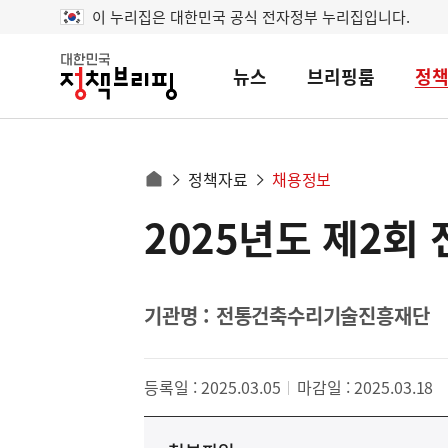
이 누리집은 대한민국 공식 전자정부 누리집입니다.
뉴스
브리핑룸
정
대
한
민
국
정
사
정책자료
채용정보
책
홈
브
이
으
2025년도 제2
콘
리
트
로
핑
텐
이
츠
동
영
기관명 : 전통건축수리기술진흥재단
경
역
로
등록일 : 2025.03.05
마감일 : 2025.03.18