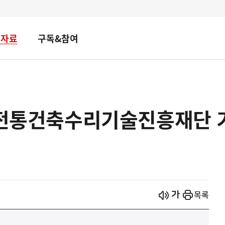
책자료
구독&참여
회 전통건축수리기술진흥재단
시작
열기
목록