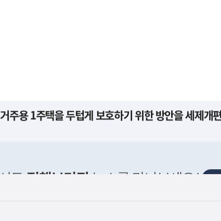
사
 거주용 1주택을 두텁게 보호하기 위한 방안을 세제개
실
은
이
렇
습
니
다