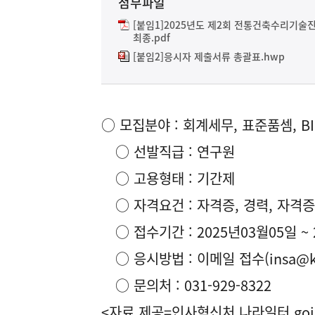
첨부파일
[붙임1]2025년도 제2회 전통건축수리기술
최종.pdf
[붙임2]응시자 제출서류 총괄표.hwp
○ 모집분야 : 회계세무, 표준품셈, B
○ 선발직급 : 연구원
○ 고용형태 : 기간제
○ 자격요건 : 자격증, 경력, 자격증 
○ 접수기간 : 2025년03월05일 ~ 
○ 응시방법 : 이메일 접수(insa@kof
○ 문의처 : 031-929-8322
<자료 제공=
인사혁신처 나라일터
goj