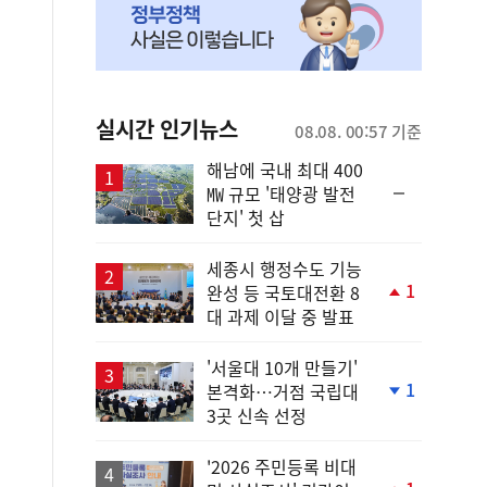
실시간 인기뉴스
08.08. 00:57 기준
해남에 국내 최대 400
순
㎿ 규모 '태양광 발전
위
단지' 첫 삽
동
일
세종시 행정수도 기능
1
완성 등 국토대전환 8
단
대 과제 이달 중 발표
계
상
승
'서울대 10개 만들기'
1
본격화…거점 국립대
단
3곳 신속 선정
계
하
락
'2026 주민등록 비대