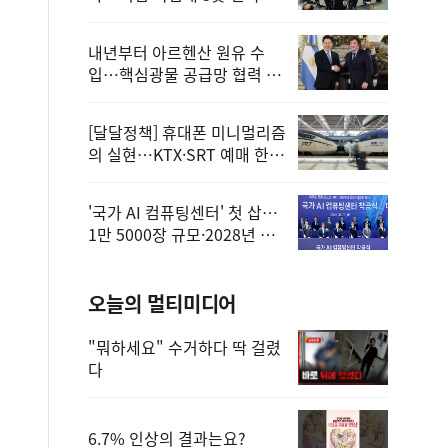
정
내년부터 아르헨산 원유 수
입…핵심광물 공급망 협력 체
계 마련
[달달정책] 휴대폰 미니멀리즘
의 실현…KTX·SRT 예매 한
번에 끝!
'국가 AI 컴퓨팅센터' 첫 삽…
1만 5000장 규모·2028년 완
공
오늘의 멀티미디어
"뭐하세요" 수거하다 딱 걸렸
다
6.7% 인상의 결과는요?