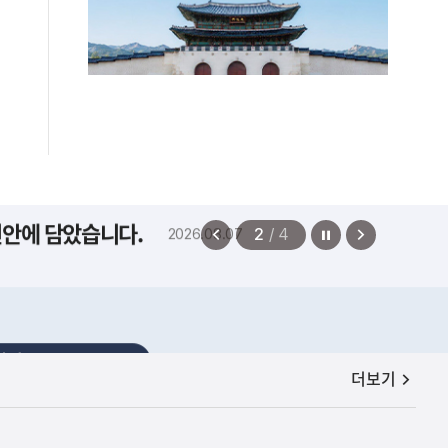
편안에 담았습니다.
2026.08.07
정지
이
다
2
/
4
전
음
보
보
기
기
공지사항
더보기