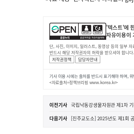
'텍스트'에
자유이용이 
단, 사진, 이미지, 일러스트, 동영상 등의 일부
반드시 해당 저작권자의 허락을 받으셔야 합니다
저작권정책
담당자안내
기사 이용 시에는 출처를 반드시 표기해야 하며, 위
<자료출처=정책브리핑 www.korea.kr>
이
이전기사
국립낙동강생물자원관 제1차 기간
전
다음기사
[진주교도소] 2025년도 제1회
다
음