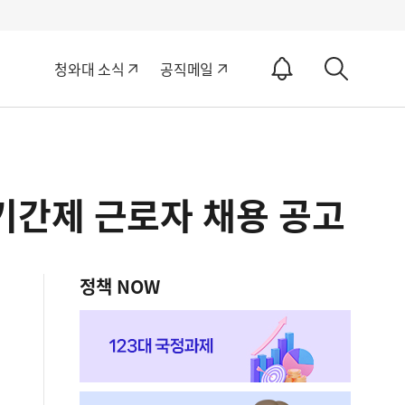
알
청와대 소식
공직메일
림
상
ON
세
검
색
 기간제 근로자 채용 공고
정책 NOW