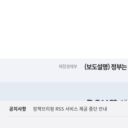
(보도설명) 정부는
재정경제부
하
단
배
너
영
역
공지사항
정책브리핑 RSS 서비스 제공 중단 안내