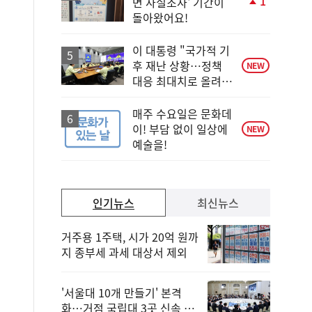
1
면 사실조사' 기간이
단
돌아왔어요!
계
상
승
이 대통령 "국가적 기
후 재난 상황…정책
NEW
대응 최대치로 올려
야"
매주 수요일은 문화데
이! 부담 없이 일상에
NEW
예술을!
인기뉴스
최신뉴스
거주용 1주택, 시가 20억 원까
지 종부세 과세 대상서 제외
'서울대 10개 만들기' 본격
화…거점 국립대 3곳 신속 선