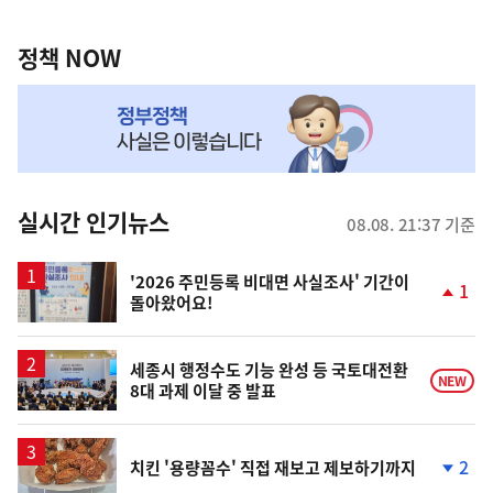
정
역
책
정책 NOW
NOW,
MY
맞
춤
뉴
실시간 인기뉴스
08.08. 21:37 기준
스
'2026 주민등록 비대면 사실조사' 기간이
1
돌아왔어요!
단
계
상
승
세종시 행정수도 기능 완성 등 국토대전환
NEW
8대 과제 이달 중 발표
2
치킨 '용량꼼수' 직접 재보고 제보하기까지
단