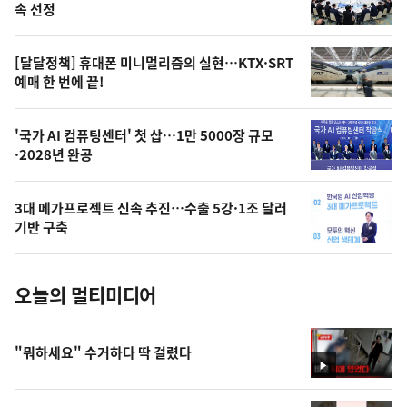
늘
속 선정
의
영
[달달정책] 휴대폰 미니멀리즘의 실현…KTX·SRT
상
예매 한 번에 끝!
,
오
'국가 AI 컴퓨팅센터' 첫 삽…1만 5000장 규모
·2028년 완공
늘
의
3대 메가프로젝트 신속 추진…수출 5강·1조 달러
사
기반 구축
진
오늘의 멀티미디어
"뭐하세요" 수거하다 딱 걸렸다
영
상