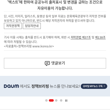
'텍스트'에 한하여 공공누리 출처표시 및 변경을 금하는 조건으로
자유이용이 가능합니다.
단, 사진, 이미지, 일러스트, 동영상 등의 일부 자료는 문화체육관광부가 저작권 전부를
보유하고 있지 아니하므로, 반드시 해당 저작권자의 허락을 받으셔야 합니다.
저작권정책
담당자안내
기사 이용 시에는 출처를 반드시 표기해야 하며, 위반 시
저작권법 제37조
및
제138조
에 따라 처벌될 수 있습니다.
<자료출처=정책브리핑
www.korea.kr
>
이
전
댓글
보기
다
음
히
기
단
배
사
너
영