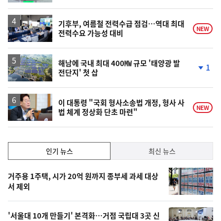
계
하
락
기후부, 여름철 전력수급 점검…역대 최대
NEW
전력수요 가능성 대비
해남에 국내 최대 400㎿ 규모 '태양광 발
1
전단지' 첫 삽
단
계
하
락
이 대통령 "국회 형사소송법 개정, 형사 사
NEW
법 체계 정상화 단초 마련"
인
인기 뉴스
최신 뉴스
기,
인
기
최
거주용 1주택, 시가 20억 원까지 종부세 과세 대상
뉴
서 제외
신,
스
오
'서울대 10개 만들기' 본격화…거점 국립대 3곳 신