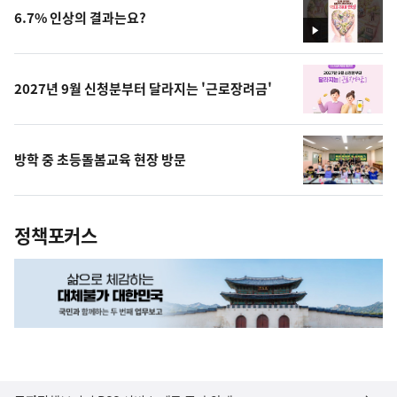
6.7% 인상의 결과는요?
영
상
2027년 9월 신청분부터 달라지는 '근로장려금'
방학 중 초등돌봄교육 현장 방문
정책포커스