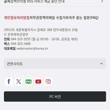
공지
정책브리핑 RSS 서비스 제공 중단 안내
개인정보처리방침
저작권정책
이메일 수집거부
자주 묻는 질문(FAQ)
(30119) 세종특별자치시 갈매로 388 정부세종청사 15동
© 문화체육관광부
전화
044-203-3555 (월-금 09:00 - 18:00, 공휴일 제외)
팩스
044-203-3488
대표메일
webmaster@korea.kr
관련사이트
페
X
네
유
인
이
바
이
튜
스
스
로
버
브
타
PC 버전
북
가
포
바
그
바
기
스
로
램