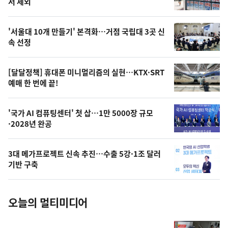
뉴
서 제외
신,
스
오
'서울대 10개 만들기' 본격화…거점 국립대 3곳 신
늘
속 선정
의
영
[달달정책] 휴대폰 미니멀리즘의 실현…KTX·SRT
상
예매 한 번에 끝!
,
오
'국가 AI 컴퓨팅센터' 첫 삽…1만 5000장 규모
·2028년 완공
늘
의
3대 메가프로젝트 신속 추진…수출 5강·1조 달러
사
기반 구축
진
오늘의 멀티미디어