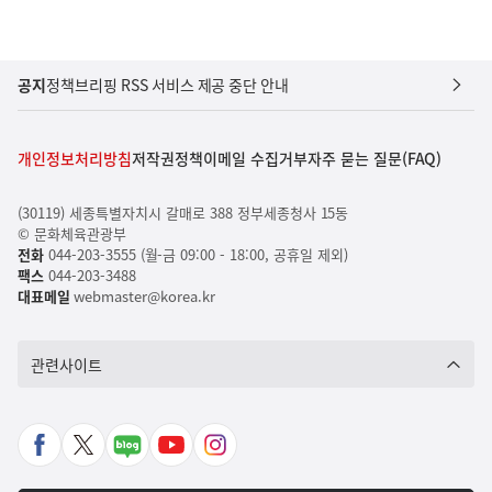
공지
정책브리핑 RSS 서비스 제공 중단 안내
개인정보처리방침
저작권정책
이메일 수집거부
자주 묻는 질문(FAQ)
(30119) 세종특별자치시 갈매로 388 정부세종청사 15동
© 문화체육관광부
전화
044-203-3555 (월-금 09:00 - 18:00, 공휴일 제외)
팩스
044-203-3488
대표메일
webmaster@korea.kr
관련사이트
페
X
네
유
인
이
바
이
튜
스