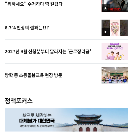
"뭐하세요" 수거하다 딱 걸렸다
영
상
6.7% 인상의 결과는요?
영
상
2027년 9월 신청분부터 달라지는 '근로장려금'
방학 중 초등돌봄교육 현장 방문
정책포커스