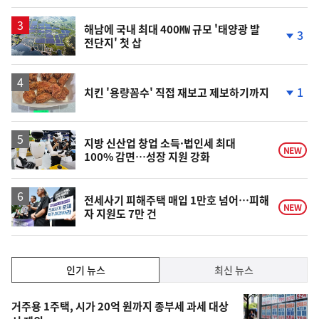
계
상
승
해남에 국내 최대 400㎿ 규모 '태양광 발
3
전단지' 첫 삽
단
계
하
락
1
치킨 '용량꼼수' 직접 재보고 제보하기까지
단
계
하
락
지방 신산업 창업 소득·법인세 최대
NEW
100% 감면…성장 지원 강화
전세사기 피해주택 매입 1만호 넘어…피해
NEW
자 지원도 7만 건
인
인기 뉴스
최신 뉴스
기,
인
기
최
거주용 1주택, 시가 20억 원까지 종부세 과세 대상