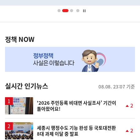
배
사
너
영
정
역
책
정책 NOW
NOW,
MY
맞
춤
뉴
실시간 인기뉴스
08.08. 23:07 기준
스
'2026 주민등록 비대면 사실조사' 기간이
2
돌아왔어요!
단
계
상
승
세종시 행정수도 기능 완성 등 국토대전환
2
8대 과제 이달 중 발표
단