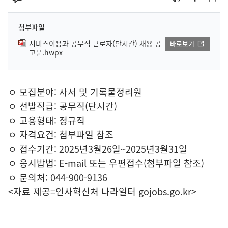
첨부파일
서비스이용과 공무직 근로자(단시간) 채용 공
바로보기
고문.hwpx
ㅇ 모집분야: 사서 및 기록물정리원
ㅇ 선발직급: 공무직(단시간)
ㅇ 고용형태: 정규직
ㅇ 자격요건: 첨부파일 참조
ㅇ 접수기간: 2025년3월26일~2025년3월31일
ㅇ 응시밥법: E-mail 또는 우편접수(첨부파일 참조)
ㅇ 문의처: 044-900-9136
<자료 제공=
인사혁신처 나라일터
gojobs.go.kr>