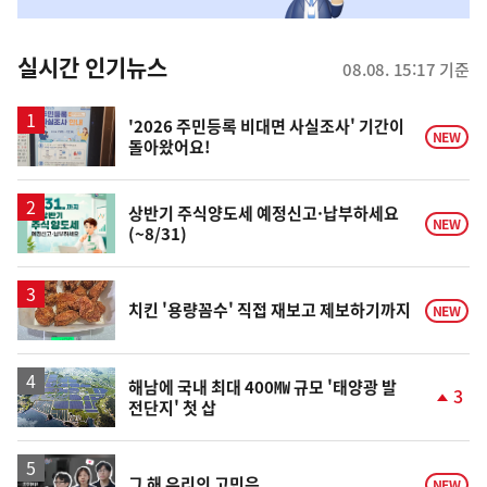
맞
춤
뉴
실시간 인기뉴스
08.08. 15:17 기준
스
'2026 주민등록 비대면 사실조사' 기간이
NEW
돌아왔어요!
상반기 주식양도세 예정신고·납부하세요
NEW
(~8/31)
치킨 '용량꼼수' 직접 재보고 제보하기까지
NEW
해남에 국내 최대 400㎿ 규모 '태양광 발
3
전단지' 첫 삽
단
계
상
승
영
그 해 우리의 고민은
NEW