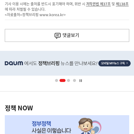
기사 이용 시에는 출처를 반드시 표기해야 하며, 위반 시
저작권법 제37조
및
제138조
에 따라 처벌될 수 있습니다.
<자료출처=정책브리핑
www.korea.kr
>
이
전
댓글
보기
다
음
히
기
단
배
사
너
영
정
역
책
정책 NOW
NOW,
MY