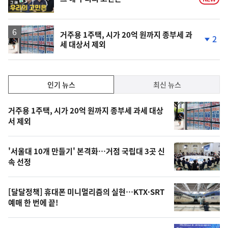
상
거주용 1주택, 시가 20억 원까지 종부세 과
2
세 대상서 제외
단
계
하
락
인
인기 뉴스
최신 뉴스
기,
인
기
최
거주용 1주택, 시가 20억 원까지 종부세 과세 대상
뉴
서 제외
신,
스
오
'서울대 10개 만들기' 본격화…거점 국립대 3곳 신
늘
속 선정
의
영
[달달정책] 휴대폰 미니멀리즘의 실현…KTX·SRT
상
예매 한 번에 끝!
,