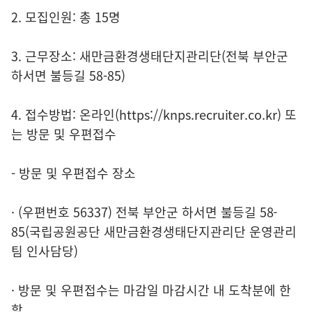
2. 모집인원: 총 15명
3. 근무장소: 새만금환경생태단지관리단(전북 부안군
하서면 불등길 58-85)
4. 접수방법: 온라인(https://knps.recruiter.co.kr) 또
는 방문 및 우편접수
- 방문 및 우편접수 장소
· (우편번호 56337) 전북 부안군 하서면 불등길 58-
85(국립공원공단 새만금환경생태단지관리단 운영관리
팀 인사담당)
· 방문 및 우편접수는 마감일 마감시간 내 도착분에 한
함