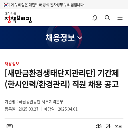
이 누리집은 대한민국 공식 전자정부 누리집입니다.
홈
알림설정 바로가기
검색 바로가기
메뉴 열기
채용정보
콘
텐
채용정보
츠
[새만금환경생태단지관리단] 기간제
영
(한시인력/환경관리) 직원 채용 공고
역
기관명 : 국립공원공단 서부지역본부
등록일 : 2025.03.27
마감일 : 2025.04.01
목록