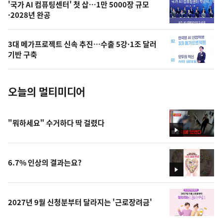
오
'국가 AI 컴퓨팅센터' 첫 삽…1만 5000장 규모
·2028년 완공
늘
의
3대 메가프로젝트 신속 추진…수출 5강·1조 달러
사
기반 구축
진
오늘의 멀티미디어
"뭐하세요" 수거하다 딱 걸렸다
영
상
6.7% 인상의 결과는요?
영
상
2027년 9월 신청분부터 달라지는 '근로장려금'