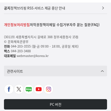
공지
정책브리핑 RSS 서비스 제공 중단 안내
개인정보처리방침
저작권정책
이메일 수집거부
자주 묻는 질문(FAQ)
(30119) 세종특별자치시 갈매로 388 정부세종청사 15동
© 문화체육관광부
전화
044-203-3555 (월-금 09:00 - 18:00, 공휴일 제외)
팩스
044-203-3488
대표메일
webmaster@korea.kr
관련사이트
페
X
네
유
인
이
바
이
튜
스
스
로
버
브
타
PC 버전
북
가
포
바
그