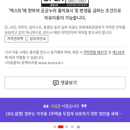
'텍스트'에 한하여 공공누리 출처표시 및 변경을 금하는 조건으로
자유이용이 가능합니다.
단, 사진, 이미지, 일러스트, 동영상 등의 일부 자료는 문화체육관광부가 저작권 전부를
보유하고 있지 아니하므로, 반드시 해당 저작권자의 허락을 받으셔야 합니다.
저작권정책
담당자안내
기사 이용 시에는 출처를 반드시 표기해야 하며, 위반 시
저작권법 제37조
및
제138조
에 따라 처벌될 수 있습니다.
<자료출처=정책브리핑
www.korea.kr
>
이
전
댓글
보기
다
음
히
기
단
(보도설명) 정부는 거주용 1주택을 두텁게 보호하기 위한 방안을 세제개편안에 담았습니다.
배
사
너