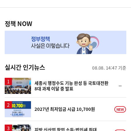
영
정
역
책
정책 NOW
NOW,
MY
맞
춤
뉴
실시간 인기뉴스
08.08. 14:47 기준
스
세종시 행정수도 기능 완성 등 국토대전환
순
8대 과제 이달 중 발표
위
동
일
2027년 최저임금 시급 10,700원
NEW
지방 신산업 창업 소득·법인세 최대