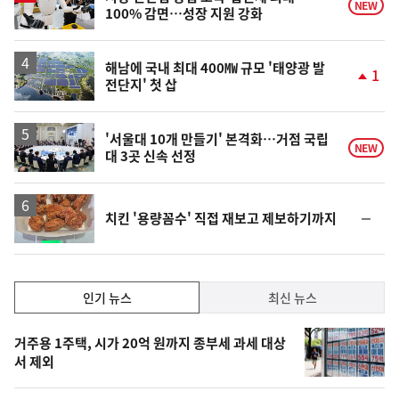
NEW
100% 감면…성장 지원 강화
해남에 국내 최대 400㎿ 규모 '태양광 발
1
전단지' 첫 삽
단
계
상
승
'서울대 10개 만들기' 본격화…거점 국립
NEW
대 3곳 신속 선정
순
치킨 '용량꼼수' 직접 재보고 제보하기까지
위
동
일
인
인기 뉴스
최신 뉴스
기,
인
기
최
거주용 1주택, 시가 20억 원까지 종부세 과세 대상
뉴
서 제외
신,
스