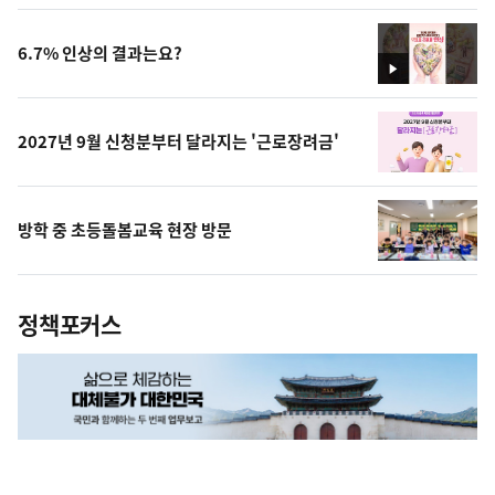
상
6.7% 인상의 결과는요?
영
상
2027년 9월 신청분부터 달라지는 '근로장려금'
방학 중 초등돌봄교육 현장 방문
정책포커스