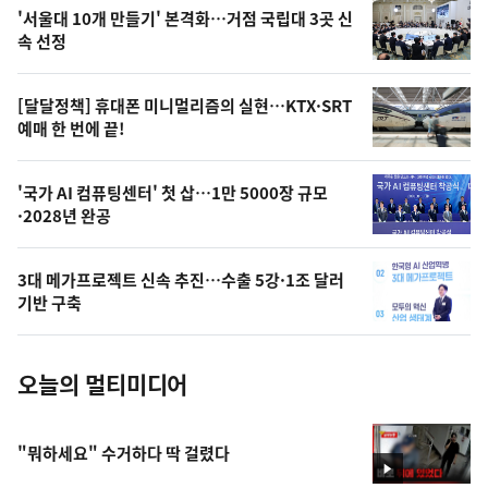
오
'서울대 10개 만들기' 본격화…거점 국립대 3곳 신
늘
속 선정
의
영
[달달정책] 휴대폰 미니멀리즘의 실현…KTX·SRT
상
예매 한 번에 끝!
,
오
'국가 AI 컴퓨팅센터' 첫 삽…1만 5000장 규모
·2028년 완공
늘
의
3대 메가프로젝트 신속 추진…수출 5강·1조 달러
사
기반 구축
진
오늘의 멀티미디어
"뭐하세요" 수거하다 딱 걸렸다
영