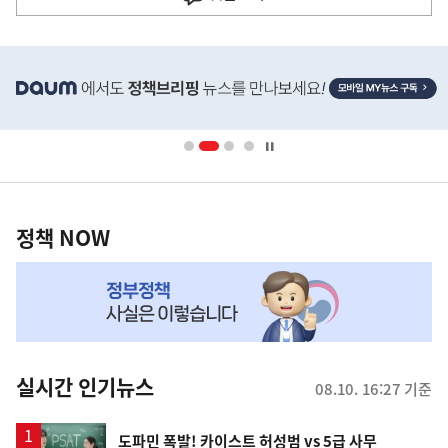
다
음
히
기
단
배
사
너
영
정
역
책
정책 NOW
NOW,
MY
맞
춤
뉴
실시간 인기뉴스
08.10. 16:27 기준
스
영
도파민 폭발! 카이스트 허성범 vs 5급 사무
순