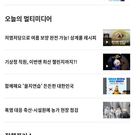
진
오늘의 멀티미디어
저염저당으로 여름 보양 완전 가능! 삼계롤 레시피
영
상
기상청 직원, 이번엔 최산 챌린지까지?!
영
상
함께해요 '을지연습' 든든한 대한민국
폭염 대응 축산·시설원예 농가 현장 점검