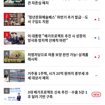
관 자존심 매치
상
위
동
일
'청년문화예술패스' 하반기 추가 발급…도
1
서 구입도 지원
단
계
상
승
이 대통령 "메가프로젝트 추진 시 성장의
1
양극화 방지책 선제적 마련"
단
계
하
락
영
저염저당으로 여름 보양 완전 가능! 삼계롤
2
레시피
상
단
계
상
승
거주용 1주택, 시가 20억 원까지 종부세 과
순
세 대상서 제외
위
동
일
3대 메가프로젝트 신속 추진…수출 5강·1
NEW
조 달러 기반 구축