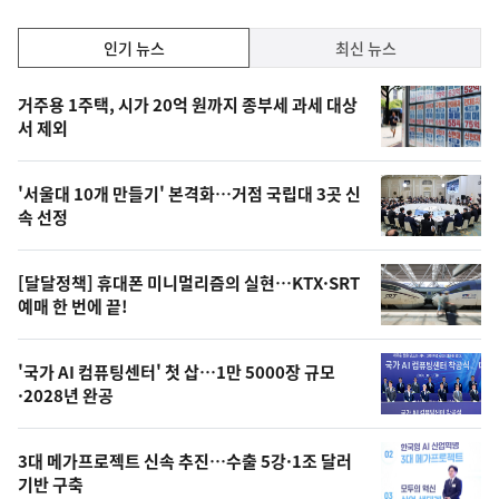
인
인기 뉴스
최신 뉴스
기,
인
기
최
거주용 1주택, 시가 20억 원까지 종부세 과세 대상
뉴
서 제외
신,
스
오
'서울대 10개 만들기' 본격화…거점 국립대 3곳 신
늘
속 선정
의
영
[달달정책] 휴대폰 미니멀리즘의 실현…KTX·SRT
상
예매 한 번에 끝!
,
오
'국가 AI 컴퓨팅센터' 첫 삽…1만 5000장 규모
·2028년 완공
늘
의
3대 메가프로젝트 신속 추진…수출 5강·1조 달러
사
기반 구축