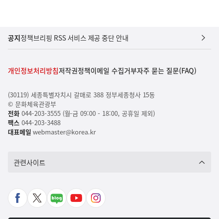
공지
정책브리핑 RSS 서비스 제공 중단 안내
개인정보처리방침
저작권정책
이메일 수집거부
자주 묻는 질문(FAQ)
(30119) 세종특별자치시 갈매로 388 정부세종청사 15동
© 문화체육관광부
전화
044-203-3555 (월-금 09:00 - 18:00, 공휴일 제외)
팩스
044-203-3488
대표메일
webmaster@korea.kr
관련사이트
페
X
네
유
인
이
바
이
튜
스