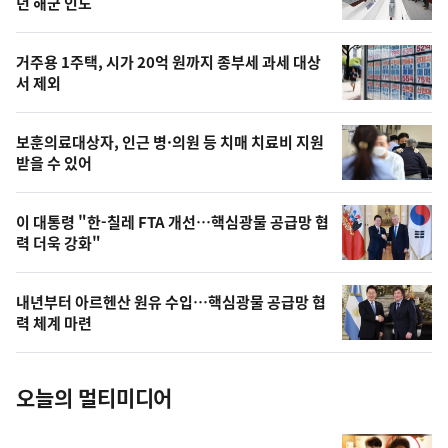
뉴
년 해군 인도
신,
스
오
거주용 1주택, 시가 20억 원까지 종부세 과세 대상
늘
서 제외
의
영
보훈의료대상자, 인근 병·의원 등 치매 치료비 지원
상
받을 수 있어
,
오
이 대통령 "한-칠레 FTA 개선…핵심광물 공급망 협
력 더욱 강화"
늘
의
내년부터 아르헨산 원유 수입…핵심광물 공급망 협
사
력 체계 마련
진
오늘의 멀티미디어