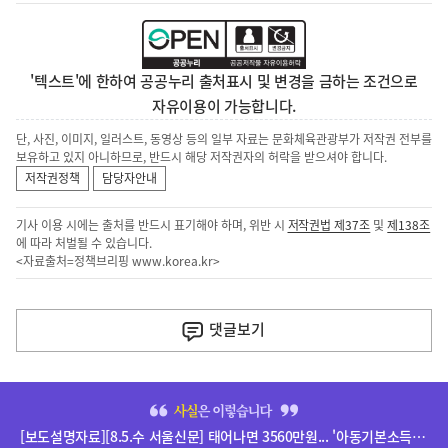
'텍스트'에 한하여 공공누리 출처표시 및 변경을 금하는 조건으로
자유이용이 가능합니다.
단, 사진, 이미지, 일러스트, 동영상 등의 일부 자료는 문화체육관광부가 저작권 전부를
보유하고 있지 아니하므로, 반드시 해당 저작권자의 허락을 받으셔야 합니다.
저작권정책
담당자안내
기사 이용 시에는 출처를 반드시 표기해야 하며, 위반 시
저작권법 제37조
및
제138조
에 따라 처벌될 수 있습니다.
<자료출처=정책브리핑
www.korea.kr
>
이
전
댓글
보기
다
음
히
기
단
[보도설명자료][8.5.수 서울신문] 태어나면 3560만원... '아동기본소득' 추진 관련