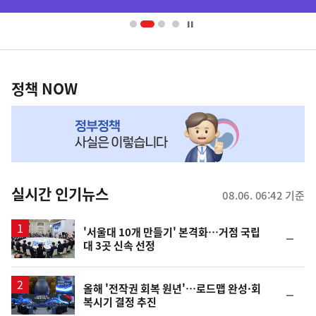
배
사
너
영
정
역
책
정책 NOW
NOW,
MY
맞
춤
뉴
실시간 인기뉴스
08.06. 06:42 기준
스
'서울대 10개 만들기' 본격화…거점 국립
순
대 3곳 신속 선정
위
동
일
올해 '전작권 회복 원년'…로드맵 완성·회
순
복시기 결정 추진
위
동