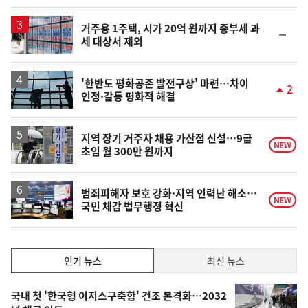
일
거주용 1주택, 시가 20억 원까지 종부세 과
순
세 대상서 제외
위
동
일
'한반도 평화공존 발전구상' 마련…차이
2
인정·갈등 평화적 해결
단
계
상
승
지역 장기 거주자 채용 가산점 신설…9급
NEW
초임 월 300만 원까지
범죄피해자 보호 강화·지역 인력난 해소…
NEW
국민 체감 법무행정 혁신
인
인기 뉴스
최신 뉴스
기,
인
기
최
국내 첫 '한국형 이지스구축함' 건조 본격화…2032