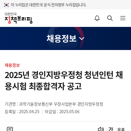
이 누리집은 대한민국 공식 전자정부 누리집입니다.
홈
알림설정 바로가기
검색 바로가기
메뉴 열기
채용정보
콘
텐
채용정보
츠
2025년 경인지방우정청 청년인턴 채
영
용시험 최종합격자 공고
역
기관명 : 과학기술정보통신부 우정사업본부 경인지방우정청
등록일 : 2025.04.25
마감일 : 2025.05.06
목록