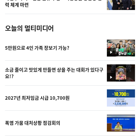
사
력 체계 마련
진
오늘의 멀티미디어
5만원으로 4인 가족 장보기 가능?
영
상
소금 줄이고 맛있게 만들면 상을 주는 대회가 있다구
요!?
영
상
2027년 최저임금 시급 10,700원
폭염 가뭄 대처상황 점검회의