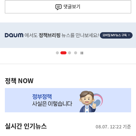
전
댓글
보기
다
음
히
기
단
배
사
너
영
정
역
책
정책 NOW
NOW,
MY
맞
춤
뉴
실시간 인기뉴스
08.07. 12:22 기준
스