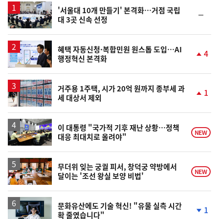
'서울대 10개 만들기' 본격화…거점 국립
순
대 3곳 신속 선정
위
동
일
혜택 자동신청·복합민원 원스톱 도입…AI
4
행정혁신 본격화
단
계
상
승
거주용 1주택, 시가 20억 원까지 종부세 과
1
세 대상서 제외
단
계
상
승
이 대통령 "국가적 기후 재난 상황…정책
NEW
대응 최대치로 올려야"
무더위 잊는 궁궐 피서, 창덕궁 약방에서
NEW
달이는 '조선 왕실 보양 비법'
문화유산에도 기술 혁신! "유물 실측 시간
1
확 줄였습니다"
단