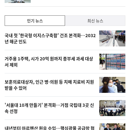
계
하
락
인
인기 뉴스
최신 뉴스
기,
인
기
최
국내 첫 '한국형 이지스구축함' 건조 본격화…2032
뉴
년 해군 인도
신,
스
오
거주용 1주택, 시가 20억 원까지 종부세 과세 대상
늘
서 제외
의
영
보훈의료대상자, 인근 병·의원 등 치매 치료비 지원
상
받을 수 있어
,
오
'서울대 10개 만들기' 본격화…거점 국립대 3곳 신
속 선정
늘
의
내년부터 아르헨산 원유 수입…핵심광물 공급망 협