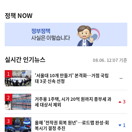
정
역
책
정책 NOW
NOW,
MY
맞
춤
뉴
실시간 인기뉴스
08.06. 12:07 기준
스
'서울대 10개 만들기' 본격화…거점 국립
순
대 3곳 신속 선정
위
동
일
거주용 1주택, 시가 20억 원까지 종부세 과
3
세 대상서 제외
단
계
상
승
올해 '전작권 회복 원년'…로드맵 완성·회
1
복시기 결정 추진
단