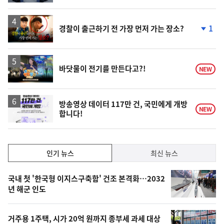
계
하
락
영
1
경찰이 출근하기 전 가장 먼저 가는 장소?
상
단
계
하
락
영
바닷물이 전기를 만든다고?!
NEW
상
방송영상 데이터 117만 건, 국민에게 개방
NEW
합니다!
인
인기 뉴스
최신 뉴스
기,
인
기
최
국내 첫 '한국형 이지스구축함' 건조 본격화…2032
뉴
년 해군 인도
신,
스
오
거주용 1주택, 시가 20억 원까지 종부세 과세 대상