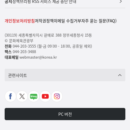
공지
정책브리핑 RSS 서비스 제공 중단 안내
개인정보처리방침
저작권정책
이메일 수집거부
자주 묻는 질문(FAQ)
(30119) 세종특별자치시 갈매로 388 정부세종청사 15동
© 문화체육관광부
전화
044-203-3555 (월-금 09:00 - 18:00, 공휴일 제외)
팩스
044-203-3488
대표메일
webmaster@korea.kr
관련사이트
페
X
네
유
인
이
바
이
튜
스
스
로
버
브
타
PC 버전
북
가
포
바
그
바
기
스
로
램