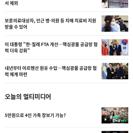
늘
서 제외
의
영
보훈의료대상자, 인근 병·의원 등 치매 치료비 지원
상
받을 수 있어
,
오
이 대통령 "한-칠레 FTA 개선…핵심광물 공급망 협
력 더욱 강화"
늘
의
내년부터 아르헨산 원유 수입…핵심광물 공급망 협
사
력 체계 마련
진
오늘의 멀티미디어
5만원으로 4인 가족 장보기 가능?
영
상