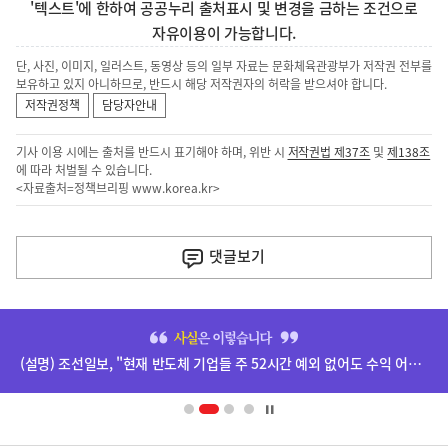
'텍스트'에 한하여 공공누리 출처표시 및 변경을 금하는 조건으로
자유이용이 가능합니다.
단, 사진, 이미지, 일러스트, 동영상 등의 일부 자료는 문화체육관광부가 저작권 전부를
보유하고 있지 아니하므로, 반드시 해당 저작권자의 허락을 받으셔야 합니다.
저작권정책
담당자안내
기사 이용 시에는 출처를 반드시 표기해야 하며, 위반 시
저작권법 제37조
및
제138조
에 따라 처벌될 수 있습니다.
<자료출처=정책브리핑
www.korea.kr
>
이
전
댓글
보기
다
음
히
기
단
(설명) 조선일보, "현재 반도체 기업들 주 52시간 예외 없어도 수익 어마어마하더라" 기사 등 관련
배
사
너
영