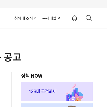
알
청와대 소식
공직메일
림
상
ON
세
검
색
 공고
정책 NOW