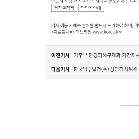
반드시 해당 저작권자의 허락을 받으셔야 합니다
저작권정책
담당자안내
기사 이용 시에는 출처를 반드시 표기해야 하며, 위
<자료출처=정책브리핑 www.korea.kr>
이
이전기사
기후부 환경피해구제과 기간제근
전
다음기사
한국남부발전(주) 상임감사위원
다
음
(보도설명) 정부는
재정경제부
기
사
영
역