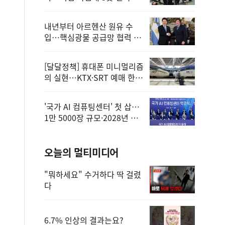
정
내년부터 아르헨산 원유 수
입…핵심광물 공급망 협력 체
계 마련
[달달정책] 휴대폰 미니멀리즘
의 실현…KTX·SRT 예매 한
번에 끝!
'국가 AI 컴퓨팅센터' 첫 삽…
1만 5000장 규모·2028년 완
공
오늘의 멀티미디어
"뭐하세요" 수거하다 딱 걸렸
다
6.7% 인상의 결과는요?