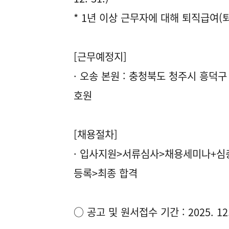
* 1년 이상 근무자에 대해 퇴직급여(
[근무예정지]
· 오송 본원 : 충청북도 청주시 흥덕구
호원
[채용절차]
· 입사지원>서류심사>채용세미나+심
등록>최종 합격
○ 공고 및 원서접수 기간 : 2025. 12. 3