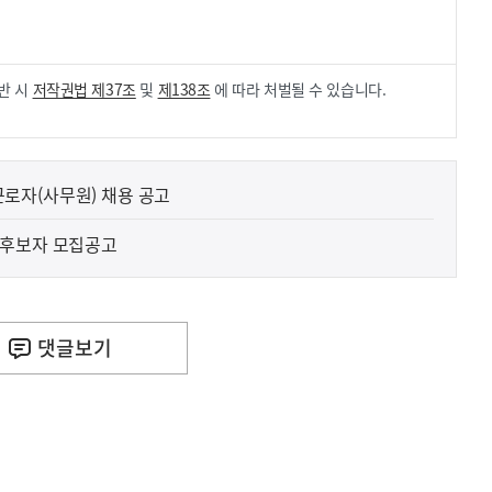
.
반 시
저작권법 제37조
및
제138조
에 따라 처벌될 수 있습니다.
로자(사무원) 채용 공고
 후보자 모집공고
사
 거주용 1주택을 두텁게 보호하기 위한 방안을 세제개
실
은
이
댓글
보기
렇
습
니
다