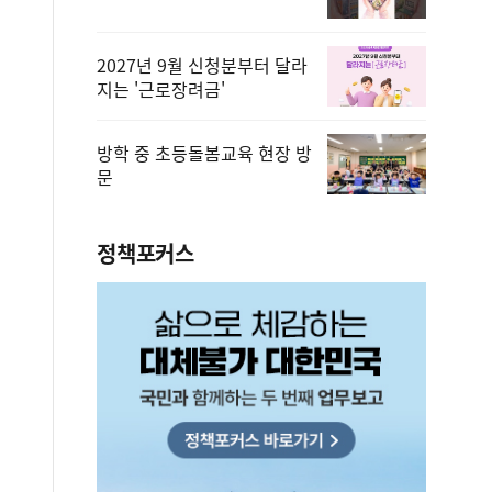
2027년 9월 신청분부터 달라
지는 '근로장려금'
방학 중 초등돌봄교육 현장 방
문
정책포커스