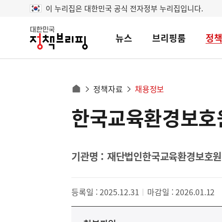
이 누리집은 대한민국 공식 전자정부 누리집입니다.
뉴스
브리핑룸
정
대
한
민
국
정
사
정책자료
채용정보
책
홈
브
이
으
한국교육환경보호원
콘
리
트
로
핑
텐
이
츠
동
영
기관명 : 재단법인한국교육환경보호원
경
역
로
등록일 : 2025.12.31
마감일 : 2026.01.12