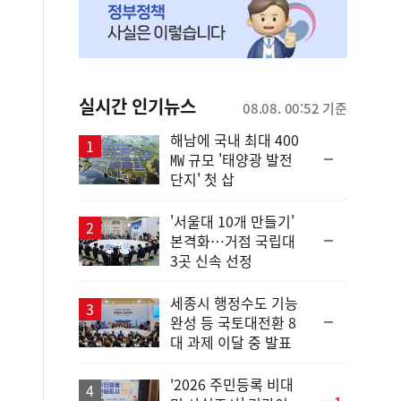
실시간 인기뉴스
08.08. 00:52 기준
해남에 국내 최대 400
순
㎿ 규모 '태양광 발전
위
단지' 첫 삽
동
일
'서울대 10개 만들기'
순
본격화…거점 국립대
위
3곳 신속 선정
동
일
세종시 행정수도 기능
순
완성 등 국토대전환 8
위
대 과제 이달 중 발표
동
일
'2026 주민등록 비대