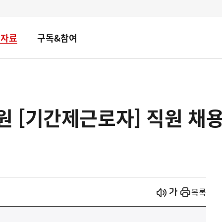
책자료
구독&참여
 [기간제근로자] 직원 채용
시작
열기
목록