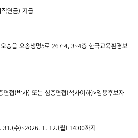
퇴직연금) 지급
 오송읍 오송생명5로 267-4, 3~4층 한국교육환경보
층면접(박사) 또는 심층면접(석사이하)>임용후보자
1.(수)~2026. 1. 12.(월) 14:00까지