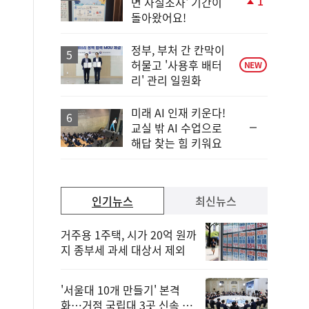
1
면 사실조사' 기간이
단
돌아왔어요!
계
상
승
정부, 부처 간 칸막이
허물고 '사용후 배터
NEW
리' 관리 일원화
미래 AI 인재 키운다!
순
교실 밖 AI 수업으로
위
해답 찾는 힘 키워요
동
일
인기뉴스
최신뉴스
거주용 1주택, 시가 20억 원까
지 종부세 과세 대상서 제외
'서울대 10개 만들기' 본격
화…거점 국립대 3곳 신속 선