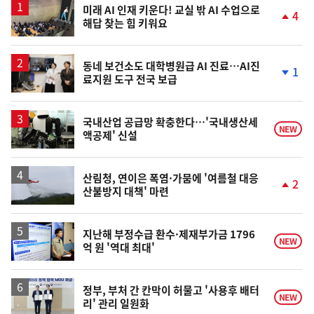
미래 AI 인재 키운다! 교실 밖 AI 수업으로
4
해답 찾는 힘 키워요
단
계
상
승
동네 보건소도 대학병원급 AI 진료…AI진
1
료지원 도구 전국 보급
단
계
하
락
국내산업 공급망 확충한다…'국내생산세
NEW
액공제' 신설
산림청, 연이은 폭염·가뭄에 '여름철 대응
2
산불방지 대책' 마련
단
계
상
승
지난해 부정수급 환수·제재부가금 1796
NEW
억 원 '역대 최대'
정부, 부처 간 칸막이 허물고 '사용후 배터
NEW
리' 관리 일원화