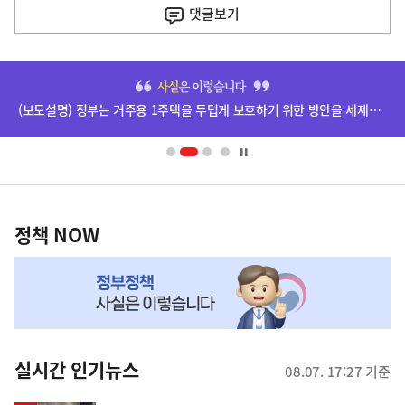
사
댓글
보기
히
단
(보도설명) 정부는 거주용 1주택을 두텁게 보호하기 위한 방안을 세제개편안에 담았습니다.
배
너
영
정
역
책
정책 NOW
NOW,
MY
맞
춤
뉴
실시간 인기뉴스
08.07. 17:27 기준
스