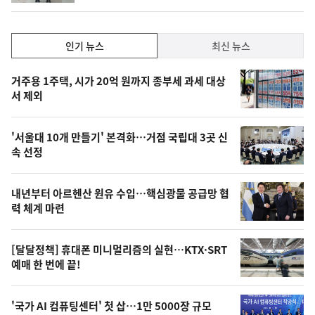
인
인기 뉴스
최신 뉴스
기,
인
기
최
거주용 1주택, 시가 20억 원까지 종부세 과세 대상
뉴
서 제외
신,
스
오
'서울대 10개 만들기' 본격화…거점 국립대 3곳 신
늘
속 선정
의
영
내년부터 아르헨산 원유 수입…핵심광물 공급망 협
상
력 체계 마련
,
오
[달달정책] 휴대폰 미니멀리즘의 실현…KTX·SRT
예매 한 번에 끝!
늘
의
'국가 AI 컴퓨팅센터' 첫 삽…1만 5000장 규모