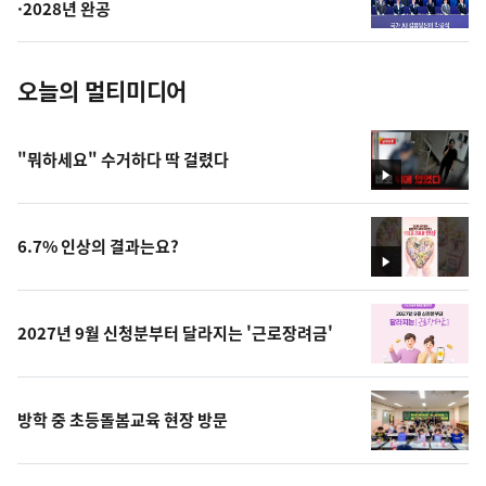
사
·2028년 완공
진
오늘의 멀티미디어
"뭐하세요" 수거하다 딱 걸렸다
영
상
6.7% 인상의 결과는요?
영
상
2027년 9월 신청분부터 달라지는 '근로장려금'
방학 중 초등돌봄교육 현장 방문