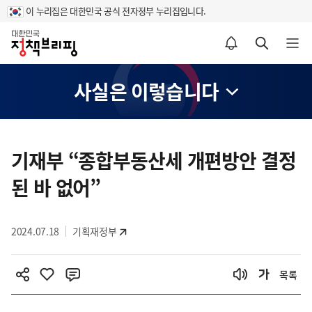
이 누리집은 대한민국 공식 전자정부 누리집입니다.
홈
알림설정 바로가기
검색 바로가기
메뉴 열기
사실은 이렇습니다
콘
텐
기재부 “종합부동산세 개편방안 결정
츠
된 바 없어”
영
역
2024.07.18
기획재정부
목록