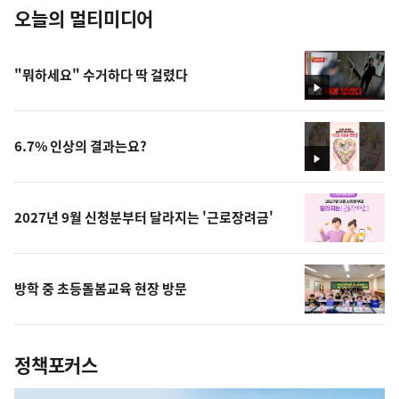
오늘의 멀티미디어
"뭐하세요" 수거하다 딱 걸렸다
영
상
6.7% 인상의 결과는요?
영
상
2027년 9월 신청분부터 달라지는 '근로장려금'
방학 중 초등돌봄교육 현장 방문
정책포커스