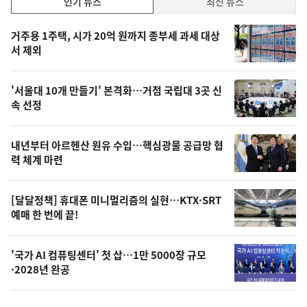
인기 뉴스
최신 뉴스
기,
인
기
최
거주용 1주택, 시가 20억 원까지 종부세 과세 대상
뉴
서 제외
신,
스
오
'서울대 10개 만들기' 본격화…거점 국립대 3곳 신
늘
속 선정
의
영
내년부터 아르헨산 원유 수입…핵심광물 공급망 협
상
력 체계 마련
,
오
[달달정책] 휴대폰 미니멀리즘의 실현…KTX·SRT
예매 한 번에 끝!
늘
의
'국가 AI 컴퓨팅센터' 첫 삽…1만 5000장 규모
사
·2028년 완공
진