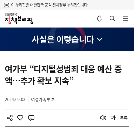
이 누리집은 대한민국 공식 전자정부 누리집입니다.
홈
알림설정 바로가기
검색 바로가기
메뉴 열기
사실은 이렇습니다
콘
텐
여가부 “디지털성범죄 대응 예산 증
츠
액…추가 확보 지속”
영
역
2024.09.03
여성가족부
목록