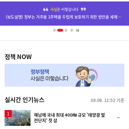
히
단
(보도설명) 정부는 거주용 1주택을 두텁게 보호하기 위한 방안을 세제개편안에 담았습니다.
배
너
영
정
역
책
정책 NOW
NOW,
MY
맞
춤
뉴
실시간 인기뉴스
08.08. 11:52 기준
스
해남에 국내 최대 400㎿ 규모 '태양광 발
순
전단지' 첫 삽
위
동