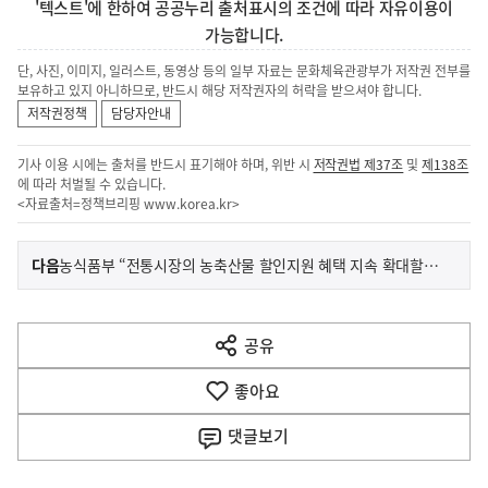
'텍스트'에 한하여 공공누리 출처표시의 조건에 따라 자유이용이
가능합니다.
단, 사진, 이미지, 일러스트, 동영상 등의 일부 자료는 문화체육관광부가 저작권 전부를
보유하고 있지 아니하므로, 반드시 해당 저작권자의 허락을 받으셔야 합니다.
저작권정책
담당자안내
기사 이용 시에는 출처를 반드시 표기해야 하며, 위반 시
저작권법 제37조
및
제138조
에 따라 처벌될 수 있습니다.
<자료출처=정책브리핑
www.korea.kr
>
이
기
다음
농식품부 “전통시장의 농축산물 할인지원 혜택 지속 확대할 것”
사
전
다
공유
열
음
기
좋아요
기
사
댓글
보기