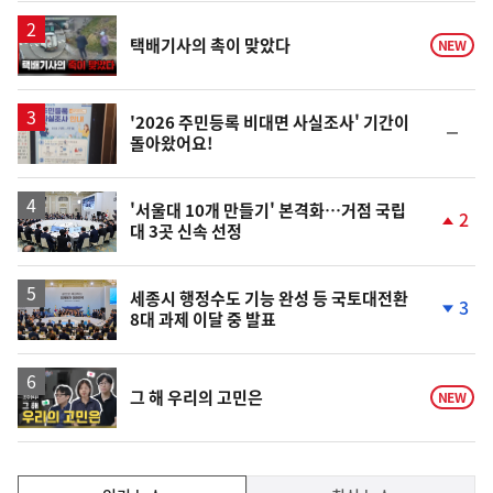
일
영
택배기사의 촉이 맞았다
NEW
상
'2026 주민등록 비대면 사실조사' 기간이
순
돌아왔어요!
위
동
일
'서울대 10개 만들기' 본격화…거점 국립
2
대 3곳 신속 선정
단
계
상
승
세종시 행정수도 기능 완성 등 국토대전환
3
8대 과제 이달 중 발표
단
계
하
락
영
그 해 우리의 고민은
NEW
상
인