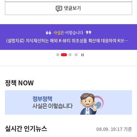
사
댓글
보기
히
단
(설명자료) 지식재산처는 해외 K-뷰티 위조상품 확산에 대응하여 K브랜드 정부인증, 유통차단, 국제공조까지 K-브랜드 보호를 강화하고 있습니다.
배
너
영
정
역
책
정책 NOW
NOW,
MY
맞
춤
뉴
실시간 인기뉴스
08.09. 19:17 기준