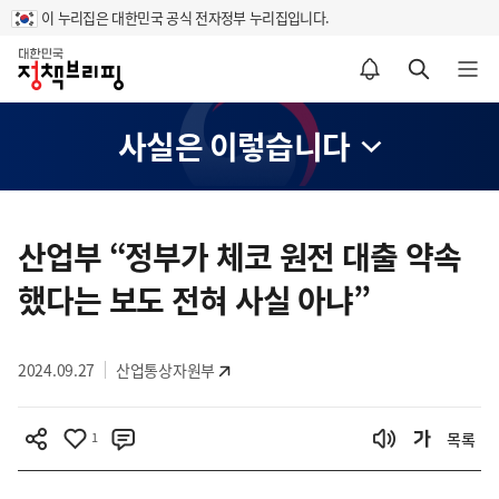
이 누리집은 대한민국 공식 전자정부 누리집입니다.
홈
알림설정 바로가기
검색 바로가기
메뉴 열기
사실은 이렇습니다
콘
텐
산업부 “정부가 체코 원전 대출 약속
츠
했다는 보도 전혀 사실 아냐”
영
역
2024.09.27
산업통상자원부
1
목록