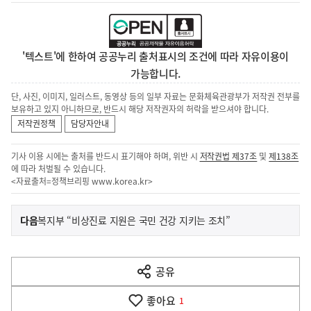
'텍스트'에 한하여 공공누리 출처표시의 조건에 따라 자유이용이
가능합니다.
단, 사진, 이미지, 일러스트, 동영상 등의 일부 자료는 문화체육관광부가 저작권 전부를
보유하고 있지 아니하므로, 반드시 해당 저작권자의 허락을 받으셔야 합니다.
저작권정책
담당자안내
기사 이용 시에는 출처를 반드시 표기해야 하며, 위반 시
저작권법 제37조
및
제138조
에 따라 처벌될 수 있습니다.
<자료출처=정책브리핑
www.korea.kr
>
이
기
다음
복지부 “비상진료 지원은 국민 건강 지키는 조치”
사
전
다
공유
열
음
기
좋아요
기
1