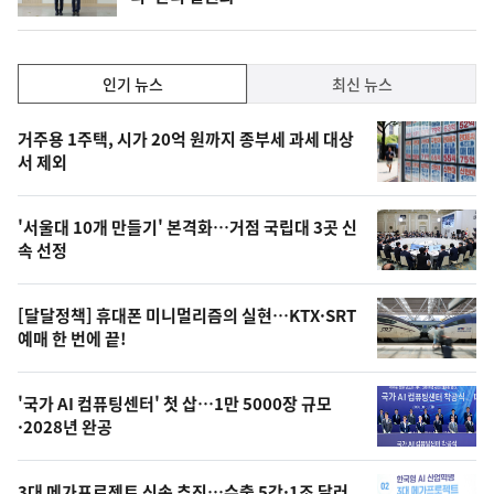
인
인기 뉴스
최신 뉴스
기,
인
기
최
거주용 1주택, 시가 20억 원까지 종부세 과세 대상
뉴
서 제외
신,
스
오
'서울대 10개 만들기' 본격화…거점 국립대 3곳 신
늘
속 선정
의
영
[달달정책] 휴대폰 미니멀리즘의 실현…KTX·SRT
상
예매 한 번에 끝!
,
오
'국가 AI 컴퓨팅센터' 첫 삽…1만 5000장 규모
·2028년 완공
늘
의
3대 메가프로젝트 신속 추진…수출 5강·1조 달러