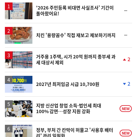
스
'2026 주민등록 비대면 사실조사' 기간이
순
돌아왔어요!
위
동
일
순
치킨 '용량꼼수' 직접 재보고 제보하기까지
위
동
일
거주용 1주택, 시가 20억 원까지 종부세 과
2
세 대상서 제외
단
계
상
승
2
2027년 최저임금 시급 10,700원
단
계
하
락
지방 신산업 창업 소득·법인세 최대
NEW
100% 감면…성장 지원 강화
정부, 부처 간 칸막이 허물고 '사용후 배터
NEW
리' 관리 일원화