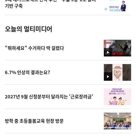
사
기반 구축
진
오늘의 멀티미디어
"뭐하세요" 수거하다 딱 걸렸다
영
상
6.7% 인상의 결과는요?
영
상
2027년 9월 신청분부터 달라지는 '근로장려금'
방학 중 초등돌봄교육 현장 방문