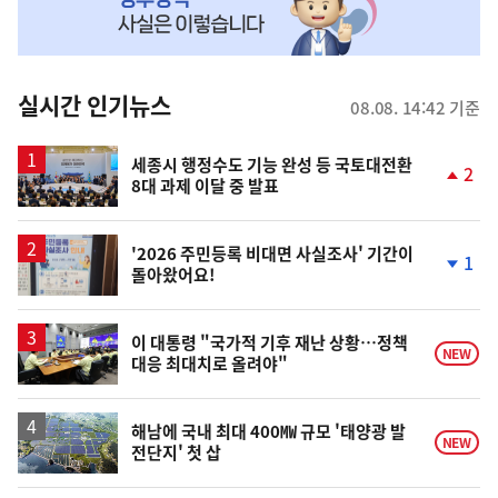
MY
맞
춤
뉴
실시간 인기뉴스
08.08. 14:42 기준
스
세종시 행정수도 기능 완성 등 국토대전환
2
8대 과제 이달 중 발표
단
계
상
승
'2026 주민등록 비대면 사실조사' 기간이
1
돌아왔어요!
단
계
하
락
이 대통령 "국가적 기후 재난 상황…정책
NEW
대응 최대치로 올려야"
해남에 국내 최대 400㎿ 규모 '태양광 발
NEW
전단지' 첫 삽