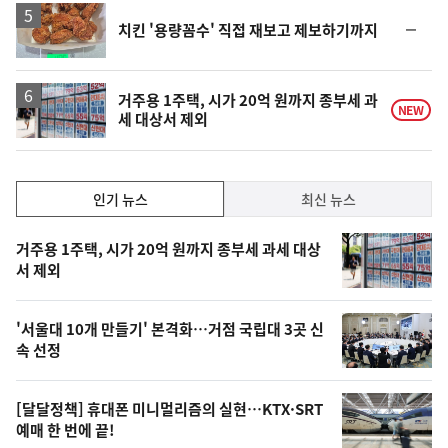
순
치킨 '용량꼼수' 직접 재보고 제보하기까지
위
동
일
거주용 1주택, 시가 20억 원까지 종부세 과
NEW
세 대상서 제외
인
인기 뉴스
최신 뉴스
기,
인
기
최
거주용 1주택, 시가 20억 원까지 종부세 과세 대상
뉴
서 제외
신,
스
오
'서울대 10개 만들기' 본격화…거점 국립대 3곳 신
늘
속 선정
의
영
[달달정책] 휴대폰 미니멀리즘의 실현…KTX·SRT
상
예매 한 번에 끝!