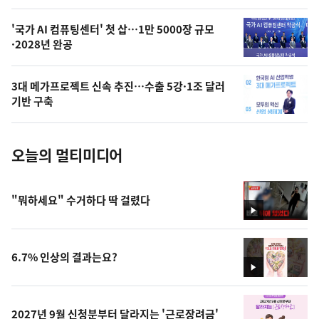
,
오
'국가 AI 컴퓨팅센터' 첫 삽…1만 5000장 규모
·2028년 완공
늘
의
3대 메가프로젝트 신속 추진…수출 5강·1조 달러
사
기반 구축
진
오늘의 멀티미디어
"뭐하세요" 수거하다 딱 걸렸다
영
상
6.7% 인상의 결과는요?
영
상
2027년 9월 신청분부터 달라지는 '근로장려금'