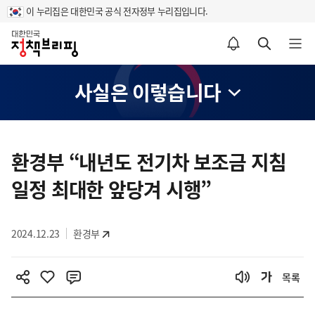
이 누리집은 대한민국 공식 전자정부 누리집입니다.
홈
알림설정 바로가기
검색 바로가기
메뉴 열기
사실은 이렇습니다
콘
텐
환경부 “내년도 전기차 보조금 지침
츠
일정 최대한 앞당겨 시행”
영
역
2024.12.23
환경부
목록