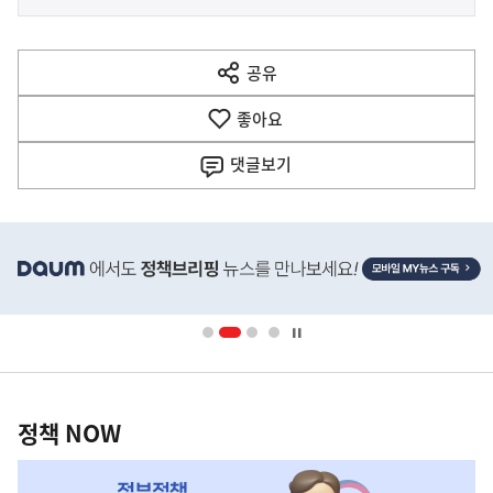
사
전
다
공유
열
음
기
좋아요
기
사
댓글
보기
히
단
배
너
영
정
역
책
정책 NOW
NOW,