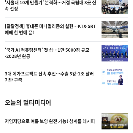
'서울대 10개 만들기' 본격화…거점 국립대 3곳 신
늘
속 선정
의
영
[달달정책] 휴대폰 미니멀리즘의 실현…KTX·SRT
상
예매 한 번에 끝!
,
오
'국가 AI 컴퓨팅센터' 첫 삽…1만 5000장 규모
·2028년 완공
늘
의
3대 메가프로젝트 신속 추진…수출 5강·1조 달러
사
기반 구축
진
오늘의 멀티미디어
저염저당으로 여름 보양 완전 가능! 삼계롤 레시피
영