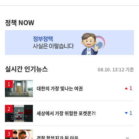
영
정
역
책
정책 NOW
NOW,
MY
맞
춤
뉴
실시간 인기뉴스
08.10. 13:12 기준
스
영
1
대한의 가장 빛나는 여권
상
단
계
상
승
영
1
세상에서 가장 위험한 포켓몬?!
상
단
계
하
락
영
순
경찰 할부지가 된 이유