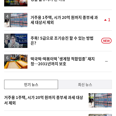
상
위
동
일
거주용 1주택, 시가 20억 원까지 종부세 과
1
세 대상서 제외
단
계
상
승
영
주목! 5급으로 조기승진 할 수 있는 방법
NEW
은?
상
떡국떡·떡볶이떡 '생계형 적합업종' 재지
순
정…2031년까지 보호
위
동
일
인
인기 뉴스
최신 뉴스
기,
인
기
최
거주용 1주택, 시가 20억 원까지 종부세 과세 대상
뉴
서 제외
신,
스
오