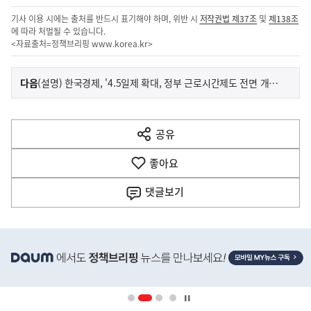
기사 이용 시에는 출처를 반드시 표기해야 하며, 위반 시
저작권법 제37조
및
제138조
에 따라 처벌될 수 있습니다.
<자료출처=정책브리핑
www.korea.kr
>
이
기
다음
(설명) 한국경제, '4.5일제 확대, 정부 근로시간제도 전면 개편' 등 기사 관련
사
전
다
공유
열
음
기
좋아요
기
사
댓글
보기
히
단
배
너