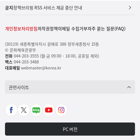
공지
정책브리핑 RSS 서비스 제공 중단 안내
개인정보처리방침
저작권정책
이메일 수집거부
자주 묻는 질문(FAQ)
(30119) 세종특별자치시 갈매로 388 정부세종청사 15동
© 문화체육관광부
전화
044-203-3555 (월-금 09:00 - 18:00, 공휴일 제외)
팩스
044-203-3488
대표메일
webmaster@korea.kr
관련사이트
페
X
네
유
인
이
바
이
튜
스
스
로
버
브
타
PC 버전
북
가
포
바
그