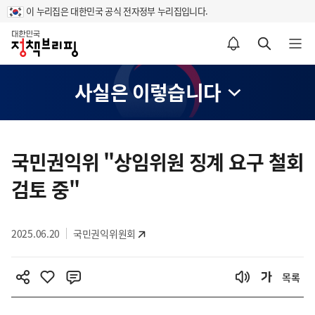
이 누리집은 대한민국 공식 전자정부 누리집입니다.
홈
알림설정 바로가기
검색 바로가기
메뉴 열기
사실은 이렇습니다
콘
텐
국민권익위 "상임위원 징계 요구 철회
츠
검토 중"
영
역
2025.06.20
국민권익위원회
목록