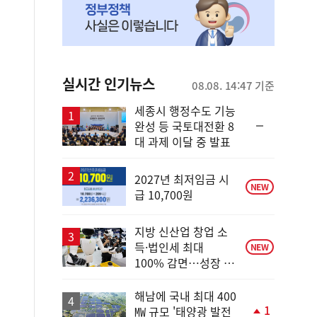
실시간 인기뉴스
08.08. 14:47 기준
세종시 행정수도 기능
순
완성 등 국토대전환 8
위
대 과제 이달 중 발표
동
일
2027년 최저임금 시
NEW
급 10,700원
지방 신산업 창업 소
득·법인세 최대
NEW
100% 감면…성장 지
원 강화
해남에 국내 최대 400
1
㎿ 규모 '태양광 발전