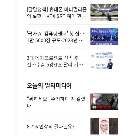
[달달정책] 휴대폰 미니멀리즘
의 실현…KTX·SRT 예매 한
번에 끝!
'국가 AI 컴퓨팅센터' 첫 삽…
1만 5000장 규모·2028년 완
공
3대 메가프로젝트 신속 추
진…수출 5강·1조 달러 기반
구축
오늘의 멀티미디어
"뭐하세요" 수거하다 딱 걸렸
다
6.7% 인상의 결과는요?