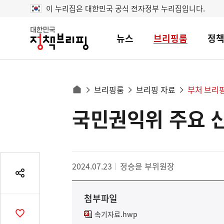
이 누리집은 대한민국 공식 전자정부 누리집입니다.
뉴스
브리핑룸
정
대
한
민
국
정
사
브리핑룸
브리핑 자료
부처 브리
책
홈
브
이
으
국민권익위 주요 
콘
리
트
로
핑
텐
이
츠
동
영
경
2024.07.23
정승윤 부위원장
역
로
공
유
첨부파일
열
기
속기자료.hwp
공