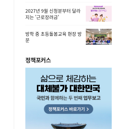
2027년 9월 신청분부터 달라
지는 '근로장려금'
방학 중 초등돌봄교육 현장 방
문
정책포커스