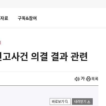
책자료
구독&참여
핑
신고사건 의결 결과 관련
시작
열기
목록
바로보기
내려받기