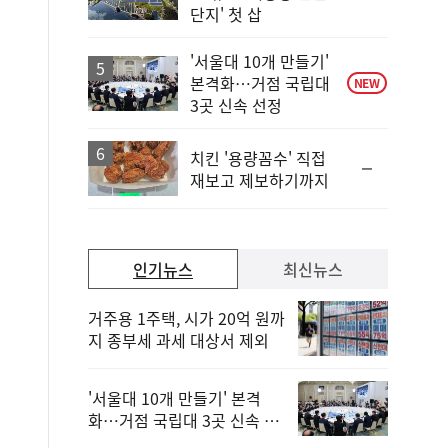
단
단지' 첫 삽
계
상
승
'서울대 10개 만들기'
본격화…거점 국립대
NEW
3곳 신속 선정
치킨 '용량꼼수' 직접
순
재보고 제보하기까지
위
동
일
인기뉴스
최신뉴스
거주용 1주택, 시가 20억 원까
지 종부세 과세 대상서 제외
'서울대 10개 만들기' 본격
화…거점 국립대 3곳 신속 선
정