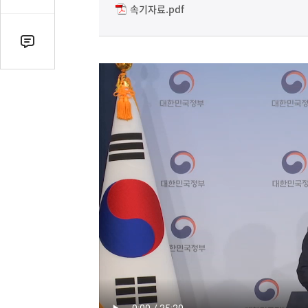
감
속기자료.pdf
수
댓
글
수
(클
릭
시
댓
글
로
이
동)