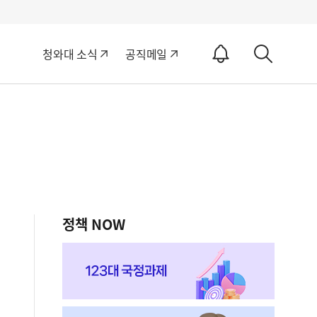
알
청와대 소식
공직메일
림
상
ON
세
검
색
정책 NOW