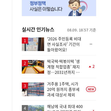
실시간 인기뉴스
08.09. 18:57 기준
'2026 주민등록 비대
순
면 사실조사' 기간이
위
돌아왔어요!
동
일
떡국떡·떡볶이떡 '생
2
계형 적합업종' 재지
단
정…2031년까지 보
계
호
상
승
거주용 1주택, 시가
20억 원까지 종부세
NEW
과세 대상서 제외
해남에 국내 최대 400