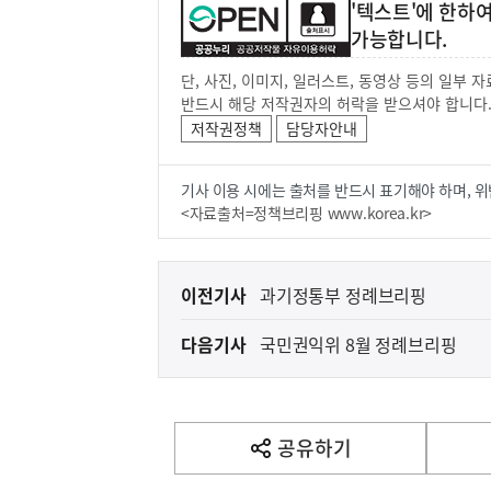
'텍스트'에 한하
가능합니다.
단, 사진, 이미지, 일러스트, 동영상 등의 일부
반드시 해당 저작권자의 허락을 받으셔야 합니다
저작권정책
담당자안내
기사 이용 시에는 출처를 반드시 표기해야 하며, 위
<자료출처=정책브리핑 www.korea.kr>
이
이전기사
과기정통부 정례브리핑
전
다음기사
국민권익위 8월 정례브리핑
다
음
기
사
공유하기
열
기
영