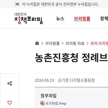
이 누리집은 대한민국 공식 전자정부 누리집입니다.
뉴스
브리핑룸
정
대
한
민
국
정
사
브리핑룸
브리핑 자료
부처 브리
책
홈
브
이
으
농촌진흥청 정례
콘
리
트
로
핑
텐
이
츠
동
영
경
2024.08.19
김기영 디지털소통팀장
역
로
공
유
첨부파일
열
기
속기자료.hwp
공