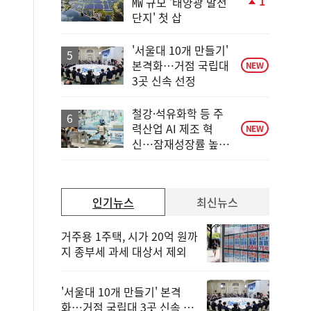
1
㎿ 규모 '태양광 발전
단
단지' 첫 삽
계
상
승
'서울대 10개 만들기'
본격화…거점 국립대
NEW
3곳 신속 선정
철강·석유화학 등 주
력산업 AI 제조 혁
NEW
신…잠재성장률 높인
다
인기뉴스
최신뉴스
거주용 1주택, 시가 20억 원까
지 종부세 과세 대상서 제외
'서울대 10개 만들기' 본격
화…거점 국립대 3곳 신속 선