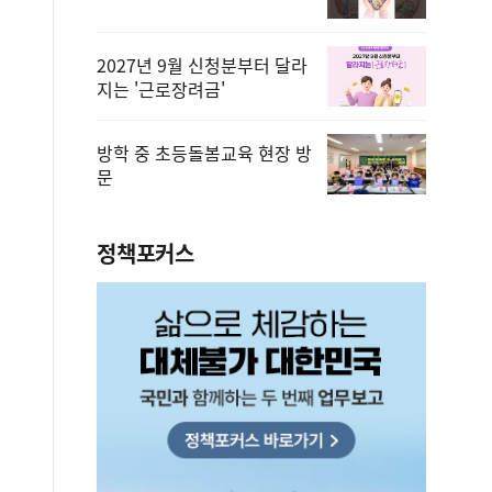
2027년 9월 신청분부터 달라
지는 '근로장려금'
방학 중 초등돌봄교육 현장 방
문
정책포커스