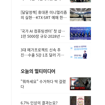
정
[달달정책] 휴대폰 미니멀리즘
의 실현…KTX·SRT 예매 한
번에 끝!
'국가 AI 컴퓨팅센터' 첫 삽…
1만 5000장 규모·2028년 완
공
3대 메가프로젝트 신속 추
진…수출 5강·1조 달러 기반
구축
오늘의 멀티미디어
"뭐하세요" 수거하다 딱 걸렸
다
6.7% 인상의 결과는요?