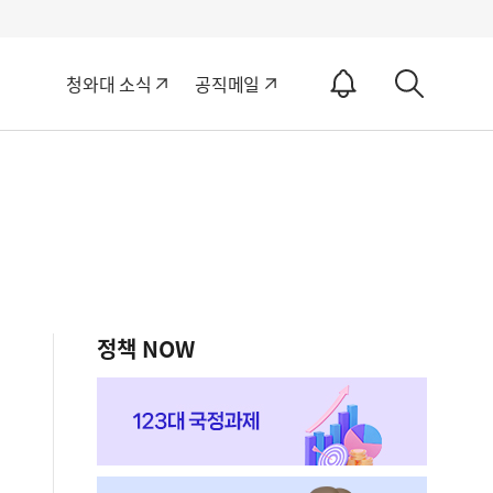
알
청와대 소식
공직메일
림
상
ON
세
검
색
정책 NOW