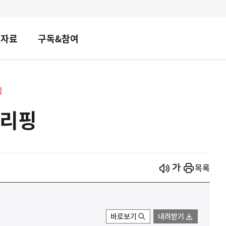
책자료
구독&참여
핑
브리핑
시작
열기
목록
바로보기
내려받기