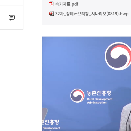
감
속기자료.pdf
수
32차_정례e-브리핑_시나리오(0819).hwp
댓
글
수
(클
릭
시
댓
글
로
이
동)