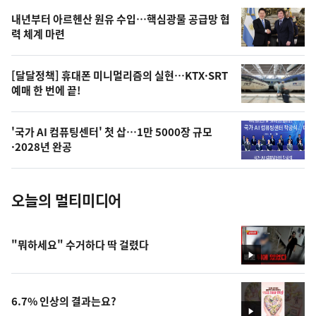
영
내년부터 아르헨산 원유 수입…핵심광물 공급망 협
상
력 체계 마련
,
오
[달달정책] 휴대폰 미니멀리즘의 실현…KTX·SRT
예매 한 번에 끝!
늘
의
'국가 AI 컴퓨팅센터' 첫 삽…1만 5000장 규모
사
·2028년 완공
진
오늘의 멀티미디어
"뭐하세요" 수거하다 딱 걸렸다
영
상
6.7% 인상의 결과는요?