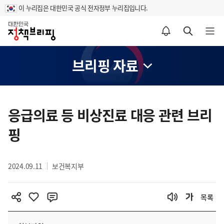
이 누리집은 대한민국 공식 전자정부 누리집입니다.
홈
알림설정 바로가기
검색 바로가기
메뉴 열기
브리핑 자료
콘
텐
응급의료 등 비상진료 대응 관련 브리
츠
핑
영
역
2024.09.11
보건복지부
목록