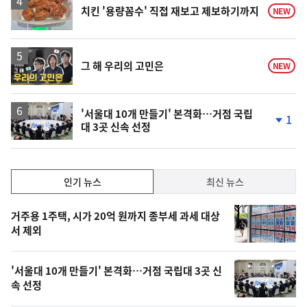
락
치킨 '용량꼼수' 직접 재보고 제보하기까지
NEW
영
그 해 우리의 고민은
NEW
상
'서울대 10개 만들기' 본격화…거점 국립
1
대 3곳 신속 선정
단
계
하
락
인
인기 뉴스
최신 뉴스
기,
인
기
최
거주용 1주택, 시가 20억 원까지 종부세 과세 대상
뉴
서 제외
신,
스
오
'서울대 10개 만들기' 본격화…거점 국립대 3곳 신
늘
속 선정
의