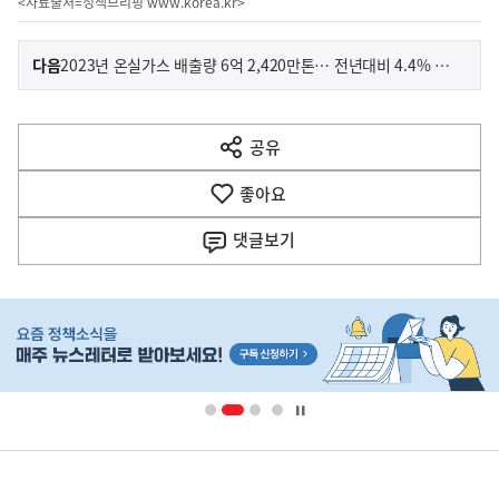
<자료출처=정책브리핑
www.korea.kr
>
이
기
다음
2023년 온실가스 배출량 6억 2,420만톤… 전년대비 4.4% 감소, 2년 연속 감소 추세
사
전
다
공유
열
음
기
좋아요
기
사
댓글
보기
히
단
배
너
영
정
역