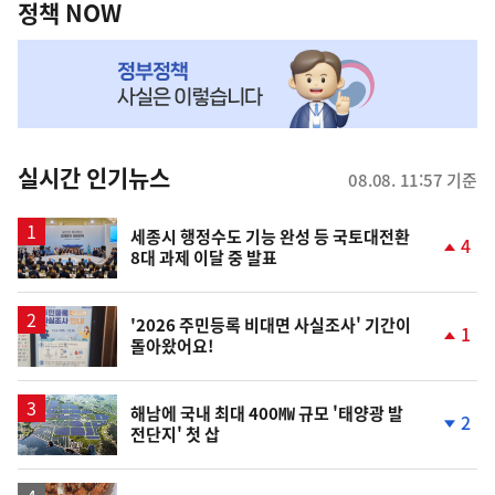
책
정책 NOW
NOW,
MY
맞
춤
뉴
실시간 인기뉴스
08.08. 11:57 기준
스
세종시 행정수도 기능 완성 등 국토대전환
4
8대 과제 이달 중 발표
단
계
상
승
'2026 주민등록 비대면 사실조사' 기간이
1
돌아왔어요!
단
계
상
승
해남에 국내 최대 400㎿ 규모 '태양광 발
2
전단지' 첫 삽
단
계
하