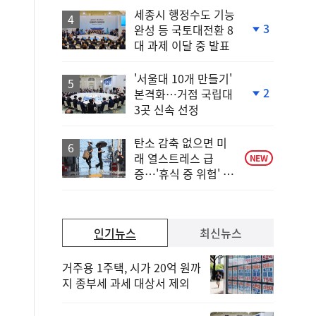
세종시 행정수도 기능
3
완성 등 국토대전환 8
단
대 과제 이달 중 발표
계
하
락
'서울대 10개 만들기'
2
본격화…거점 국립대
단
3곳 신속 선정
계
하
락
탄소 감축 없으면 미
래 열스트레스 급
NEW
증…'휴식 중 위험' 상
승
인기뉴스
최신뉴스
거주용 1주택, 시가 20억 원까
지 종부세 과세 대상서 제외