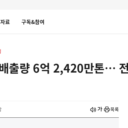
책자료
구독&참여
핑
배출량 6억 2,420만톤… 전
시작
열기
장
목록