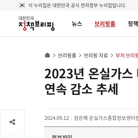
이 누리집은 대한민국 공식 전자정부 누리집입니다.
뉴스
브리핑룸
정
대
한
민
국
정
사
브리핑룸
브리핑 자료
부처 브리
책
홈
브
이
으
2023년 온실가스 
콘
리
트
로
핑
텐
이
연속 감소 추세
츠
동
영
경
역
로
2024.09.12
정은해 온실가스종합정보센터
공
유
첨부파일