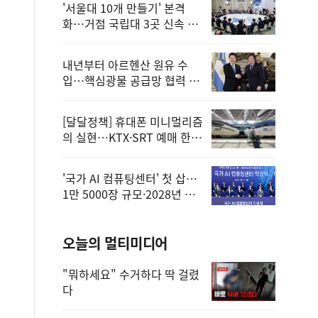
'서울대 10개 만들기' 본격
화…거점 국립대 3곳 신속 선
정
내년부터 아르헨산 원유 수
입…핵심광물 공급망 협력 체
계 마련
[달달정책] 휴대폰 미니멀리즘
의 실현…KTX·SRT 예매 한
번에 끝!
'국가 AI 컴퓨팅센터' 첫 삽…
1만 5000장 규모·2028년 완
공
오늘의 멀티미디어
"뭐하세요" 수거하다 딱 걸렸
다