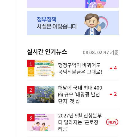
실시간 인기뉴스
08.08. 02:47 기준
행정구역이 바뀌어도
4
공익직불금은 그대로!
단
계
상
해남에 국내 최대 400
승
2
㎿ 규모 '태양광 발전
단
단지' 첫 삽
계
상
승
2027년 9월 신청분부
터 달라지는 '근로장
NEW
려금'