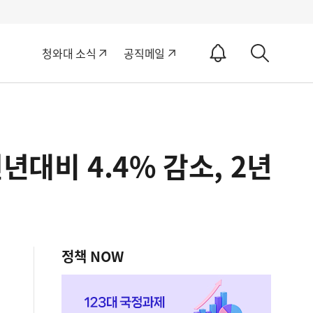
알
청와대 소식
공직메일
림
상
ON
세
검
색
년대비 4.4% 감소, 2년
정책 NOW