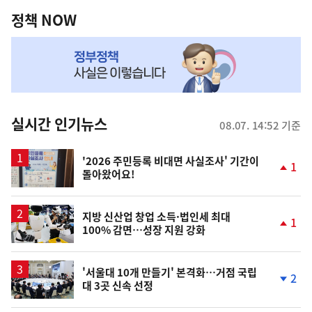
역
책
정책 NOW
NOW,
MY
맞
춤
뉴
실시간 인기뉴스
08.07. 14:52 기준
스
'2026 주민등록 비대면 사실조사' 기간이
1
돌아왔어요!
단
계
상
승
지방 신산업 창업 소득·법인세 최대
1
100% 감면…성장 지원 강화
단
계
상
승
'서울대 10개 만들기' 본격화…거점 국립
2
대 3곳 신속 선정
단
계