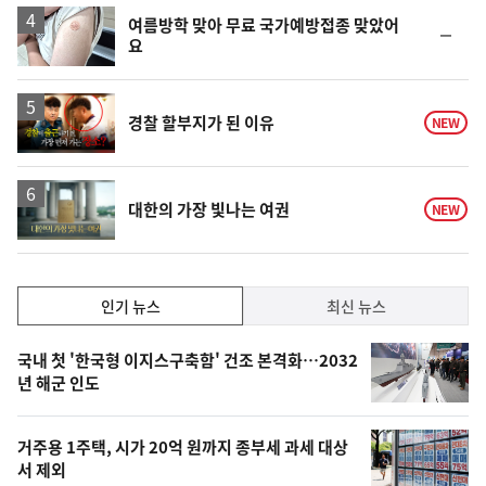
하
락
여름방학 맞아 무료 국가예방접종 맞았어
순
요
위
동
일
영
경찰 할부지가 된 이유
NEW
상
영
대한의 가장 빛나는 여권
NEW
상
인
인기 뉴스
최신 뉴스
기,
인
기
최
국내 첫 '한국형 이지스구축함' 건조 본격화…2032
뉴
년 해군 인도
신,
스
오
거주용 1주택, 시가 20억 원까지 종부세 과세 대상
늘
서 제외