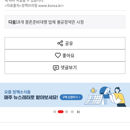
에 따라 처벌될 수 있습니다.
<자료출처=정책브리핑
www.korea.kr
>
이
기
다음
18개 결혼준비대행 업체 불공정약관 시정
사
전
다
공유
열
음
기
좋아요
기
사
댓글
보기
히
단
배
너
영
정