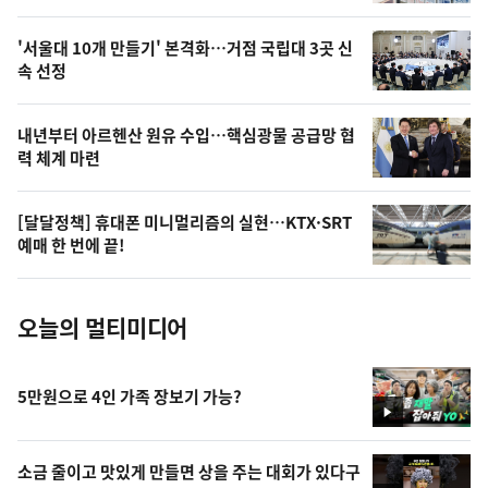
의
영
'서울대 10개 만들기' 본격화…거점 국립대 3곳 신
상
속 선정
,
오
내년부터 아르헨산 원유 수입…핵심광물 공급망 협
력 체계 마련
늘
의
[달달정책] 휴대폰 미니멀리즘의 실현…KTX·SRT
사
예매 한 번에 끝!
진
오늘의 멀티미디어
5만원으로 4인 가족 장보기 가능?
영
상
소금 줄이고 맛있게 만들면 상을 주는 대회가 있다구