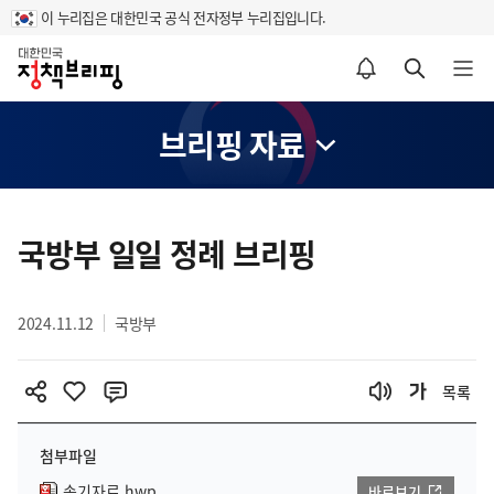
이 누리집은 대한민국 공식 전자정부 누리집입니다.
홈
알림설정 바로가기
검색 바로가기
메뉴 열기
브리핑 자료
콘
텐
국방부 일일 정례 브리핑
츠
영
2024.11.12
국방부
역
목록
첨부파일
속기자료.hwp
바로보기