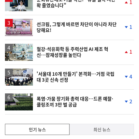
1
확 줄였습니다"
단
계
상
승
영
선크림, 그렇게 바르면 차단이 아니라 차단
1
당해요!
상
단
계
하
락
철강·석유화학 등 주력산업 AI 제조 혁
1
신…잠재성장률 높인다
단
계
상
승
'서울대 10개 만들기' 본격화…거점 국립
4
대 3곳 신속 선정
단
계
하
락
폭염·가뭄 장기화 총력 대응…드론 예찰·
2
쿨링조끼 3만 벌 공급
단
계
하
락
인
인기 뉴스
최신 뉴스
기,
인