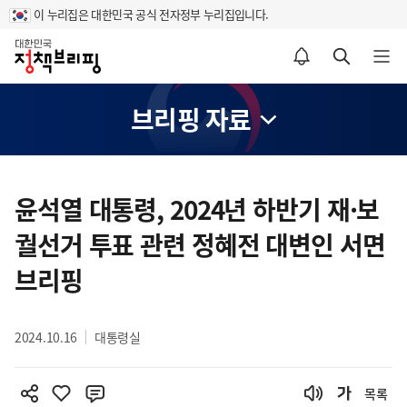
이 누리집은 대한민국 공식 전자정부 누리집입니다.
홈
알림설정 바로가기
검색 바로가기
메뉴 열기
브리핑 자료
콘
텐
윤석열 대통령, 2024년 하반기 재·보
츠
궐선거 투표 관련 정혜전 대변인 서면
영
역
브리핑
2024.10.16
대통령실
목록