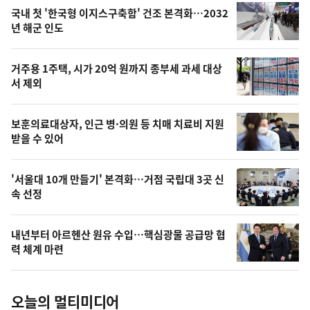
기
최
국내 첫 '한국형 이지스구축함' 건조 본격화…2032
뉴
년 해군 인도
신,
스
오
거주용 1주택, 시가 20억 원까지 종부세 과세 대상
늘
서 제외
의
영
보훈의료대상자, 인근 병·의원 등 치매 치료비 지원
상
받을 수 있어
,
오
'서울대 10개 만들기' 본격화…거점 국립대 3곳 신
속 선정
늘
의
내년부터 아르헨산 원유 수입…핵심광물 공급망 협
사
력 체계 마련
진
오늘의 멀티미디어