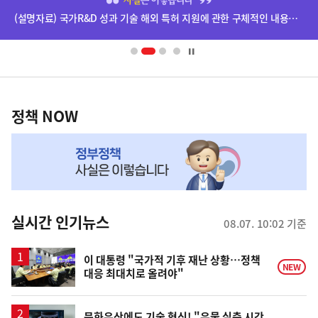
단
(설명자료) 국가R&D 성과 기술 해외 특허 지원에 관한 구체적인 내용은 확정되지 않았습니다.
배
너
영
정
역
책
정책 NOW
NOW,
MY
맞
춤
뉴
실시간 인기뉴스
08.07. 10:02 기준
스
이 대통령 "국가적 기후 재난 상황…정책
NEW
대응 최대치로 올려야"
문화유산에도 기술 혁신! "유물 실측 시간