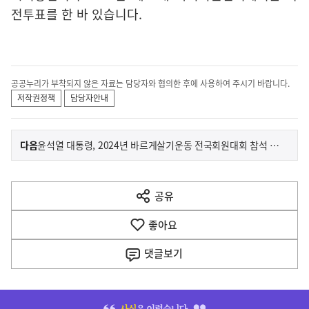
전투표를 한 바 있습니다.
공공누리가 부착되지 않은 자료는 담당자와 협의한 후에 사용하여 주시기 바랍니다.
저작권정책
담당자안내
이
기
다음
윤석열 대통령, 2024년 바르게살기운동 전국회원대회 참석 관련 정혜전 대변인 서면 브리핑
사
전
다
공유
열
음
기
좋아요
기
사
댓글
보기
히