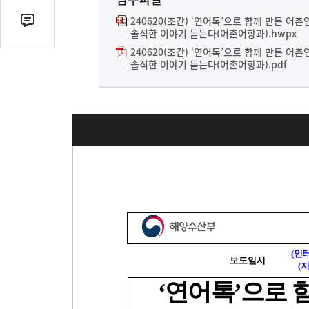
열
기
240620(조간) ‘연어톡’으로 함께 만든 어
댓
솔직한 이야기 듣는다(어촌어항과).hwpx
글
240620(조간) ‘연어톡’으로 함께 만든 어
수
솔직한 이야기 듣는다(어촌어항과).pdf
(클
릭
시
댓
글
로
이
동)