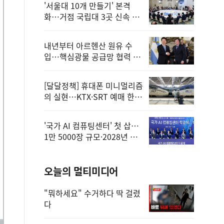
'서울대 10개 만들기' 본격
화…거점 국립대 3곳 신속 선
정
내년부터 아르헨산 원유 수
입…핵심광물 공급망 협력 체
계 마련
[달달정책] 휴대폰 미니멀리즘
의 실현…KTX·SRT 예매 한
번에 끝!
'국가 AI 컴퓨팅센터' 첫 삽…
1만 5000장 규모·2028년 완
공
오늘의 멀티미디어
"뭐하세요" 수거하다 딱 걸렸
다