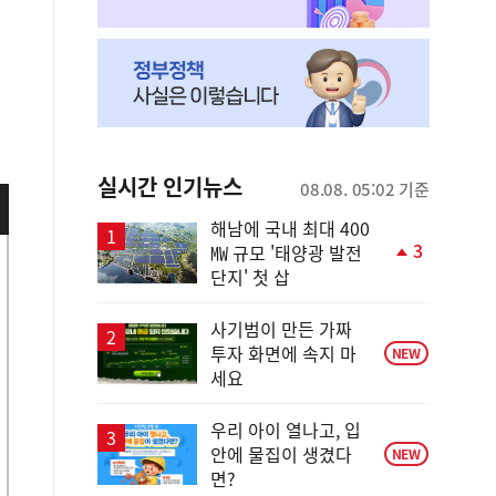
실시간 인기뉴스
08.08. 05:02 기준
해남에 국내 최대 400
3
㎿ 규모 '태양광 발전
단
단지' 첫 삽
계
상
승
사기범이 만든 가짜
투자 화면에 속지 마
NEW
세요
우리 아이 열나고, 입
안에 물집이 생겼다
NEW
면?