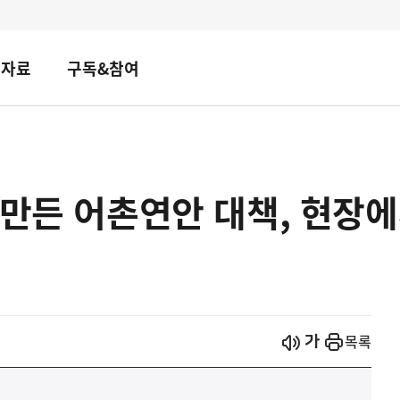
책자료
구독&참여
 만든 어촌연안 대책, 현장
시작
열기
목록