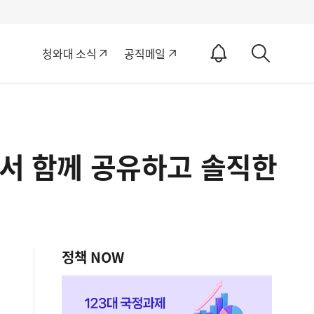
알
청와대 소식
공직메일
림
상
ON
세
검
색
에서 함께 공유하고 솔직한
정책 NOW