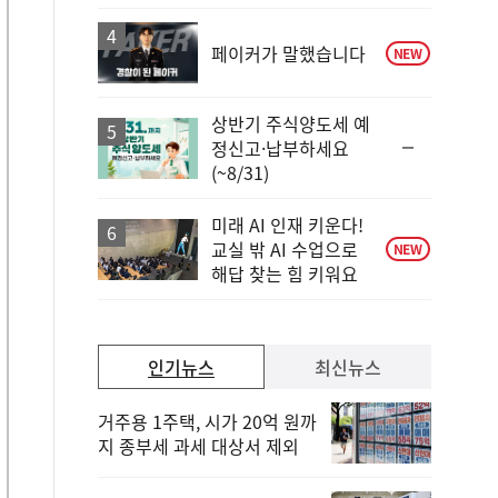
페이커가 말했습니다
NEW
상반기 주식양도세 예
순
정신고·납부하세요
위
(~8/31)
동
일
미래 AI 인재 키운다!
교실 밖 AI 수업으로
NEW
해답 찾는 힘 키워요
인기뉴스
최신뉴스
거주용 1주택, 시가 20억 원까
지 종부세 과세 대상서 제외