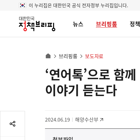
이 누리집은 대한민국 공식 전자정부 누리집입니다.
뉴스
브리핑룸
정
대
한
민
국
정
사
브리핑룸
보도자료
책
홈
브
이
으
‘연어톡’으로 함께
콘
리
트
로
핑
텐
이
이야기 듣는다
츠
동
영
경
역
로
2024.06.19
해양수산부
공
유
첨부파일