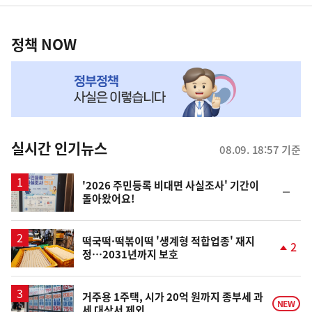
영
정
역
책
정책 NOW
NOW,
MY
맞
춤
뉴
실시간 인기뉴스
08.09. 18:57 기준
스
'2026 주민등록 비대면 사실조사' 기간이
순
돌아왔어요!
위
동
일
떡국떡·떡볶이떡 '생계형 적합업종' 재지
2
정…2031년까지 보호
단
계
상
승
거주용 1주택, 시가 20억 원까지 종부세 과
NEW
세 대상서 제외