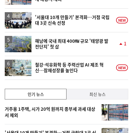
'서울대 10개 만들기' 본격화…거점 국립
NEW
대 3곳 신속 선정
해남에 국내 최대 400㎿ 규모 '태양광 발
1
전단지' 첫 삽
단
계
상
승
철강·석유화학 등 주력산업 AI 제조 혁
NEW
신…잠재성장률 높인다
인
인기 뉴스
최신 뉴스
기,
인
기
최
거주용 1주택, 시가 20억 원까지 종부세 과세 대상
뉴
서 제외
신,
스
오
'서울대 10개 만들기' 본격화…거점 국립대 3곳 신