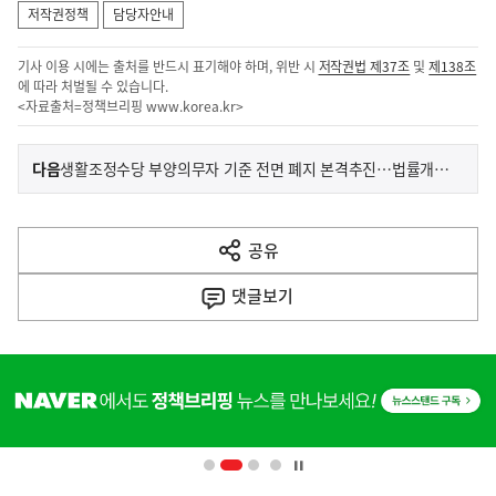
저작권정책
담당자안내
기사 이용 시에는 출처를 반드시 표기해야 하며, 위반 시
저작권법 제37조
및
제138조
에 따라 처벌될 수 있습니다.
<자료출처=정책브리핑
www.korea.kr
>
이
기
다음
생활조정수당 부양의무자 기준 전면 폐지 본격추진…법률개정안 국무회의 통과
사
전
다
공유
열
음
기
댓글
보기
기
사
히
단
배
너