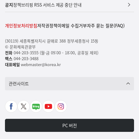
공지
정책브리핑 RSS 서비스 제공 중단 안내
개인정보처리방침
저작권정책
이메일 수집거부
자주 묻는 질문(FAQ)
(30119) 세종특별자치시 갈매로 388 정부세종청사 15동
© 문화체육관광부
전화
044-203-3555 (월-금 09:00 - 18:00, 공휴일 제외)
팩스
044-203-3488
대표메일
webmaster@korea.kr
관련사이트
페
X
네
유
인
이
바
이
튜
스
스
로
버
브
타
PC 버전
북
가
포
바
그
바
기
스
로
램