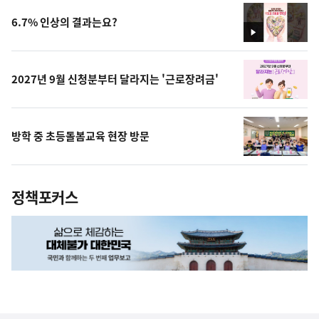
6.7% 인상의 결과는요?
영
상
2027년 9월 신청분부터 달라지는 '근로장려금'
방학 중 초등돌봄교육 현장 방문
정책포커스