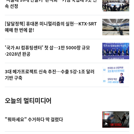
늘
속 선정
의
영
[달달정책] 휴대폰 미니멀리즘의 실현…KTX·SRT
상
예매 한 번에 끝!
,
오
'국가 AI 컴퓨팅센터' 첫 삽…1만 5000장 규모
·2028년 완공
늘
의
3대 메가프로젝트 신속 추진…수출 5강·1조 달러
사
기반 구축
진
오늘의 멀티미디어
"뭐하세요" 수거하다 딱 걸렸다
영
상