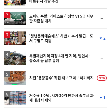
마트워치 개발 추진
단
계
상
승
영
도파민 폭발! 카이스트 허성범 vs 5급 사무
순
관 자존심 매치
상
위
동
일
'청년문화예술패스' 하반기 추가 발급…도
2
서 구입도 지원
단
계
하
락
특별재난지역 지정 4개 면 지역, 법인세·
순
종소세 등 납부 유예
위
동
일
치킨 '용량꼼수' 직접 재보고 제보하기까지
NEW
거주용 1주택, 시가 20억 원까지 종부세 과
1
세 대상서 제외
단
계
하