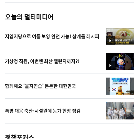
진
오늘의 멀티미디어
저염저당으로 여름 보양 완전 가능! 삼계롤 레시피
영
상
기상청 직원, 이번엔 최산 챌린지까지?!
영
상
함께해요 '을지연습' 든든한 대한민국
폭염 대응 축산·시설원예 농가 현장 점검
정책포커스