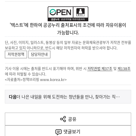
'텍스트'에 한하여 공공누리 출처표시의 조건에 따라 자유이용이
가능합니다.
단, 사진, 이미지, 일러스트, 동영상 등의 일부 자료는 문화체육관광부가 저작권 전부를
보유하고 있지 아니하므로, 반드시 해당 저작권자의 허락을 받으셔야 합니다.
저작권정책
담당자안내
기사 이용 시에는 출처를 반드시 표기해야 하며, 위반 시
저작권법 제37조
및
제138조
에 따라 처벌될 수 있습니다.
<자료출처=정책브리핑
www.korea.kr
>
이
기
다음
더 나은 내일을 위해 도전하는 청년들을 만나, 찾아가는 직무 멘토링 실시
사
전
다
공유
열
음
기
댓글
보기
기