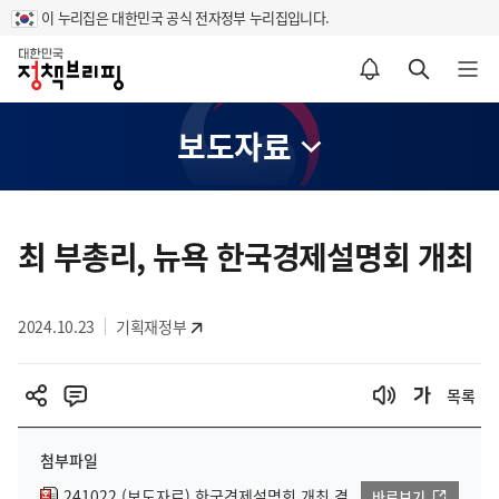
이 누리집은 대한민국 공식 전자정부 누리집입니다.
홈
알림설정 바로가기
검색 바로가기
메뉴 열기
보도자료
콘
텐
최 부총리, 뉴욕 한국경제설명회 개최
츠
영
2024.10.23
기획재정부
역
목록
첨부파일
241022 (보도자료) 한국경제설명회 개최 결
바로보기