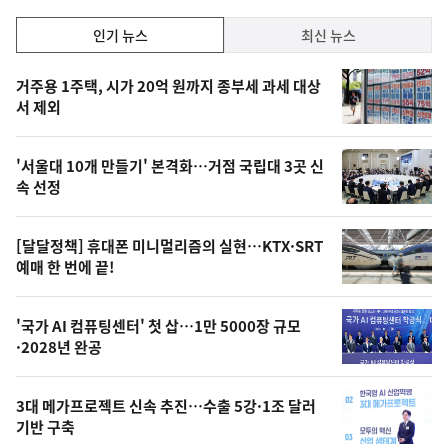
락
인
인기 뉴스
최신 뉴스
기,
인
기
최
거주용 1주택, 시가 20억 원까지 종부세 과세 대상
뉴
서 제외
신,
스
오
'서울대 10개 만들기' 본격화…거점 국립대 3곳 신
늘
속 선정
의
영
[달달정책] 휴대폰 미니멀리즘의 실현…KTX·SRT
상
예매 한 번에 끝!
,
오
'국가 AI 컴퓨팅센터' 첫 삽…1만 5000장 규모
·2028년 완공
늘
의
3대 메가프로젝트 신속 추진…수출 5강·1조 달러
사
기반 구축