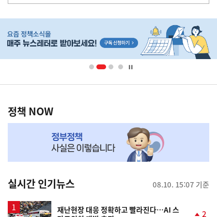
사
히
단
배
너
영
정
역
책
정책 NOW
NOW,
MY
맞
춤
뉴
실시간 인기뉴스
08.10. 15:07 기준
스
재난현장 대응 정확하고 빨라진다…AI 스
2