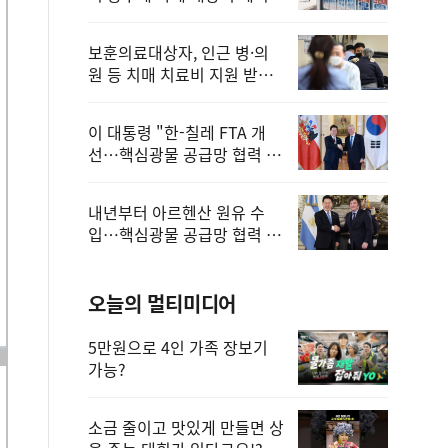
보훈의료대상자, 인근 병·의
원 등 치매 치료비 지원 받을
수 있어
이 대통령 "한-칠레 FTA 개
선…핵심광물 공급망 협력 더
욱 강화"
내년부터 아르헨산 원유 수
입…핵심광물 공급망 협력 체
계 마련
오늘의 멀티미디어
5만원으로 4인 가족 장보기
가능?
소금 줄이고 맛있게 만들면 상