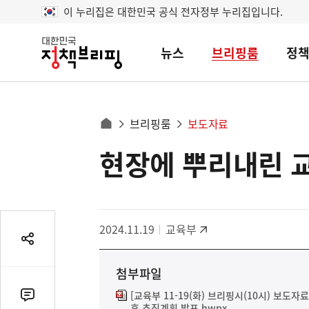
이 누리집은 대한민국 공식 전자정부 누리집입니다.
뉴스
브리핑룸
정
대
한
민
국
정
사
브리핑룸
보도자료
책
홈
브
이
으
현장에 뿌리내린 
콘
리
트
로
핑
텐
이
츠
동
영
경
2024.11.19
교육부
역
로
공
유
첨부파일
열
기
[교육부 11-19(화) 브리핑시(10시) 보도자
댓
후 추진계획 발표.hwpx