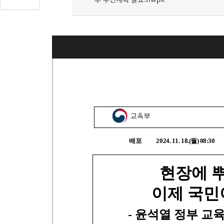
글
수
(클
릭
시
댓
글
로
이
동)