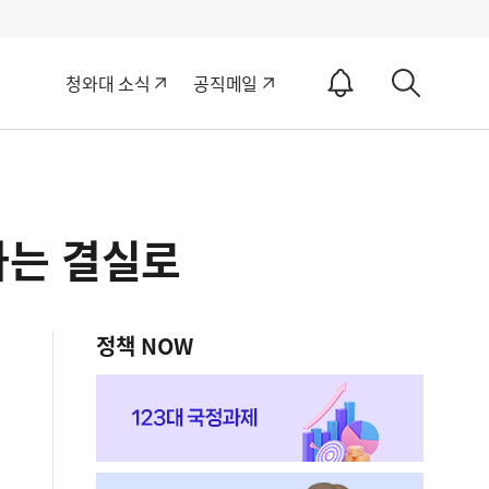
알
청와대 소식
공직메일
림
상
ON
세
검
색
하는 결실로
정책 NOW