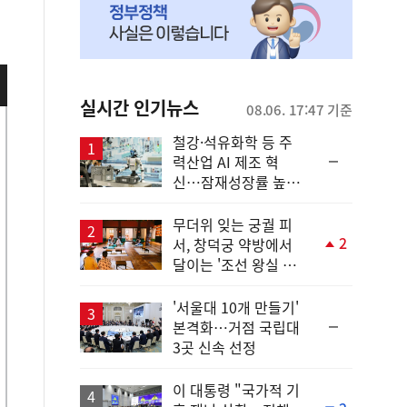
실시간 인기뉴스
08.06. 17:47 기준
철강·석유화학 등 주
순
력산업 AI 제조 혁
위
신…잠재성장률 높인
동
다
일
무더위 잊는 궁궐 피
2
서, 창덕궁 약방에서
단
달이는 '조선 왕실 보
계
양 비법'
상
승
'서울대 10개 만들기'
순
본격화…거점 국립대
위
3곳 신속 선정
동
일
이 대통령 "국가적 기