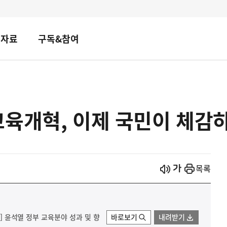
책자료
구독&참여
교육개혁, 이제 국민이 체감
시작
열기
목록
료] 윤석열 정부 교육분야 성과 및 향
바로보기
내려받기