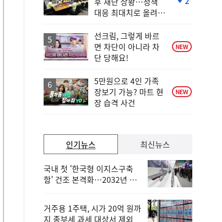
2
후 재난 상황…정책
단
대응 최대치로 올려
계
야"
하
락
선크림, 그렇게 바르
면 차단이 아니라 차
NEW
단 당해요!
5만원으로 4인 가족
장보기 가능? 마트 현
NEW
장 습격 사건
인기뉴스
최신뉴스
국내 첫 '한국형 이지스구축
함' 건조 본격화…2032년 해
군 인도
거주용 1주택, 시가 20억 원까
지 종부세 과세 대상서 제외