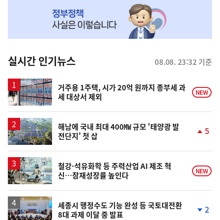
NOW,
MY
맞
춤
뉴
실시간 인기뉴스
08.08. 23:32 기준
스
거주용 1주택, 시가 20억 원까지 종부세 과
NEW
세 대상서 제외
해남에 국내 최대 400㎿ 규모 '태양광 발
5
전단지' 첫 삽
단
계
상
승
철강·석유화학 등 주력산업 AI 제조 혁
NEW
신…잠재성장률 높인다
세종시 행정수도 기능 완성 등 국토대전환
2
8대 과제 이달 중 발표
단