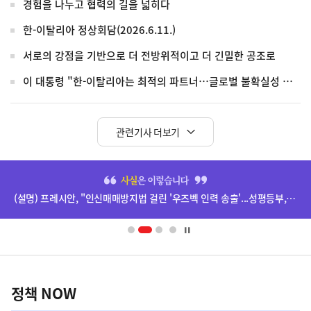
경험을 나누고 협력의 길을 넓히다
한-이탈리아 정상회담(2026.6.11.)
서로의 강점을 기반으로 더 전방위적이고 더 긴밀한 공조로
이 대통령 "한-이탈리아는 최적의 파트너…글로벌 불확실성 함께 헤쳐나가야"
관련기사 더보기
히
단
(설명) 프레시안, "인신매매방지법 걸린 '우즈벡 인력 송출'...성평등부,노동·법무부에 개선 요청" 관련
배
너
영
정
역
책
정책 NOW