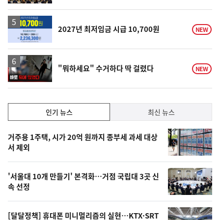
계
하
락
2027년 최저임금 시급 10,700원
NEW
영
"뭐하세요" 수거하다 딱 걸렸다
NEW
상
인
인기 뉴스
최신 뉴스
기,
인
기
최
거주용 1주택, 시가 20억 원까지 종부세 과세 대상
뉴
서 제외
신,
스
오
'서울대 10개 만들기' 본격화…거점 국립대 3곳 신
늘
속 선정
의
영
[달달정책] 휴대폰 미니멀리즘의 실현…KTX·SRT