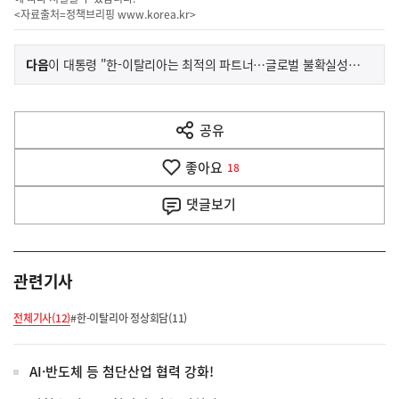
<자료출처=정책브리핑
www.korea.kr
>
이
기
다음
이 대통령 "한-이탈리아는 최적의 파트너…글로벌 불확실성 함께 헤쳐나가야"
사
전
다
공유
열
음
기
좋아요
기
18
사
댓글
보기
관련기사
전체기사(12)
#한-이탈리아 정상회담(11)
AI·반도체 등 첨단산업 협력 강화!