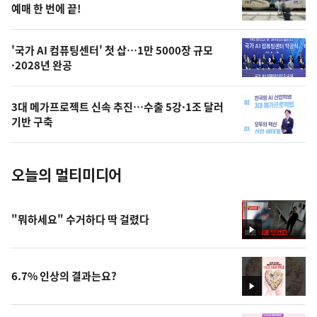
상
예매 한 번에 끝!
,
오
'국가 AI 컴퓨팅센터' 첫 삽…1만 5000장 규모
·2028년 완공
늘
의
3대 메가프로젝트 신속 추진…수출 5강·1조 달러
사
기반 구축
진
오늘의 멀티미디어
"뭐하세요" 수거하다 딱 걸렸다
영
상
6.7% 인상의 결과는요?
영
상