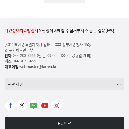
개인정보처리방침
저작권정책
이메일 수집거부
자주 묻는 질문(FAQ)
(30119) 세종특별자치시 갈매로 388 정부세종청사 15동
© 문화체육관광부
전화
044-203-3555 (월-금 09:00 - 18:00, 공휴일 제외)
팩스
044-203-3488
대표메일
webmaster@korea.kr
관련사이트
페
X
네
유
인
이
바
이
튜
스
스
로
버
브
타
PC 버전
북
가
포
바
그