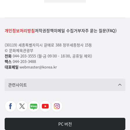
개인정보처리방침
저작권정책
이메일 수집거부
자주 묻는 질문(FAQ)
(30119) 세종특별자치시 갈매로 388 정부세종청사 15동
© 문화체육관광부
전화
044-203-3555 (월-금 09:00 - 18:00, 공휴일 제외)
팩스
044-203-3488
대표메일
webmaster@korea.kr
관련사이트
페
X
네
유
인
이
바
이
튜
스
스
로
버
브
타
PC 버전
북
가
포
바
그