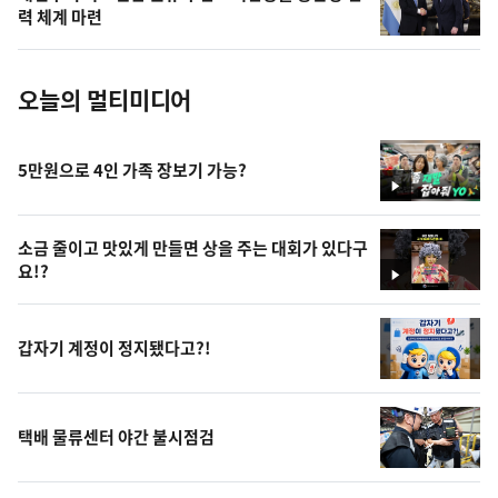
사
력 체계 마련
진
오늘의 멀티미디어
5만원으로 4인 가족 장보기 가능?
영
상
소금 줄이고 맛있게 만들면 상을 주는 대회가 있다구
요!?
영
상
갑자기 계정이 정지됐다고?!
택배 물류센터 야간 불시점검