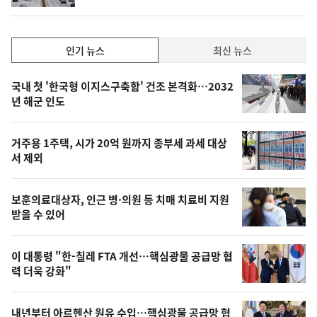
동
일
인
인기 뉴스
최신 뉴스
기,
인
기
최
국내 첫 '한국형 이지스구축함' 건조 본격화…2032
뉴
년 해군 인도
신,
스
오
거주용 1주택, 시가 20억 원까지 종부세 과세 대상
늘
서 제외
의
영
보훈의료대상자, 인근 병·의원 등 치매 치료비 지원
상
받을 수 있어
,
오
이 대통령 "한-칠레 FTA 개선…핵심광물 공급망 협
력 더욱 강화"
늘
의
내년부터 아르헨산 원유 수입…핵심광물 공급망 협