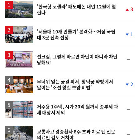
'한국형 코첼라' 패노메논 내년 12월에 열
3
린다
단
계
상
승
'서울대 10개 만들기' 본격화…거점 국립
1
대 3곳 신속 선정
단
계
하
락
영
선크림, 그렇게 바르면 차단이 아니라 차단
순
당해요!
상
위
동
일
무더위 잊는 궁궐 피서, 창덕궁 약방에서
2
달이는 '조선 왕실 보양 비법'
단
계
하
락
거주용 1주택, 시가 20억 원까지 종부세 과
순
세 대상서 제외
위
동
일
교통사고 경증환자 8주 초과 치료 땐 전문
순
의료인 검토 거쳐야
위