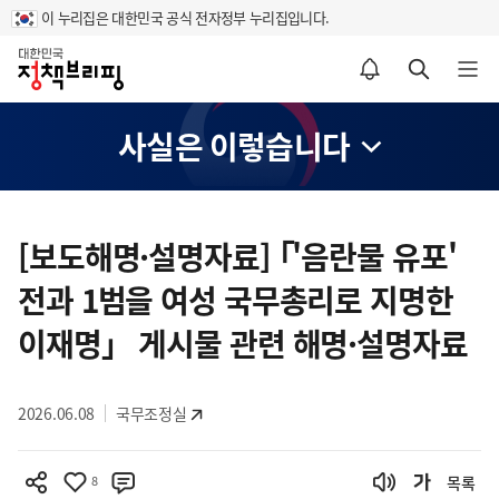
이 누리집은 대한민국 공식 전자정부 누리집입니다.
홈
알림설정 바로가기
검색 바로가기
메뉴 열기
사실은 이렇습니다
콘
텐
[보도해명·설명자료] ｢'음란물 유포'
츠
전과 1범을 여성 국무총리로 지명한
영
역
이재명」 게시물 관련 해명·설명자료
2026.06.08
국무조정실
8
목록