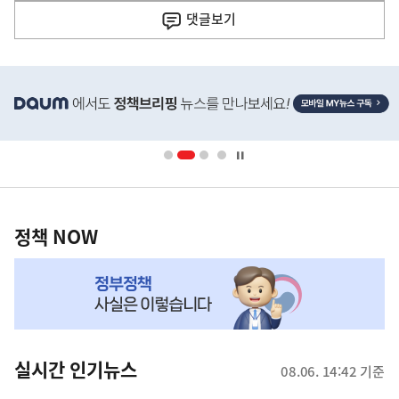
사
댓글
보기
히
단
배
너
영
정
역
책
정책 NOW
NOW,
MY
맞
춤
뉴
실시간 인기뉴스
08.06. 14:42 기준
스