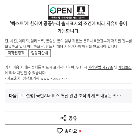
'텍스트'에 한하여 공공누리 출처표시의 조건에 따라 자유이용이
가능합니다.
단, 사진, 이미지, 일러스트, 동영상 등의 일부 자료는 문화체육관광부가 저작권 전부를
보유하고 있지 아니하므로, 반드시 해당 저작권자의 허락을 받으셔야 합니다.
저작권정책
담당자안내
기사 이용 시에는 출처를 반드시 표기해야 하며, 위반 시
저작권법 제37조
및
제138조
에 따라 처벌될 수 있습니다.
<자료출처=정책브리핑
www.korea.kr
>
이
기
다음
[보도설명] 국민AI서비스 혁신 관련 조직의 세부 내용은 확정되지 않았습니다.(전자신문)
사
전
다
공유
열
음
기
좋아요
기
8