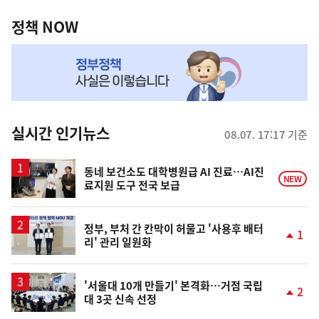
정
역
책
정책 NOW
NOW,
MY
맞
춤
뉴
실시간 인기뉴스
08.07. 17:17 기준
스
동네 보건소도 대학병원급 AI 진료…AI진
NEW
료지원 도구 전국 보급
정부, 부처 간 칸막이 허물고 '사용후 배터
1
리' 관리 일원화
단
계
상
승
'서울대 10개 만들기' 본격화…거점 국립
2
대 3곳 신속 선정
단
계