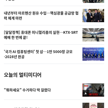
의
영
내년부터 아르헨산 원유 수입…핵심광물 공급망 협
상
력 체계 마련
,
오
[달달정책] 휴대폰 미니멀리즘의 실현…KTX·SRT
예매 한 번에 끝!
늘
의
'국가 AI 컴퓨팅센터' 첫 삽…1만 5000장 규모
사
·2028년 완공
진
오늘의 멀티미디어
"뭐하세요" 수거하다 딱 걸렸다
영
상