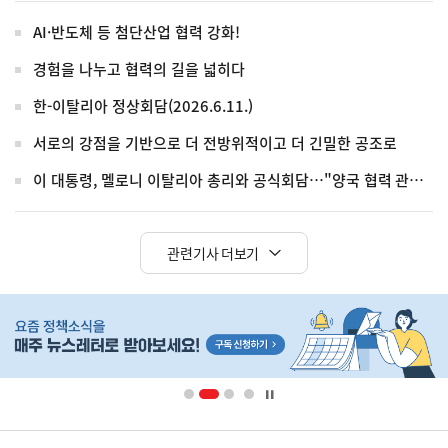
AI·반도체 등 첨단산업 협력 강화!
경험을 나누고 협력의 길을 넓히다
한-이탈리아 정상회담(2026.6.11.)
서로의 강점을 기반으로 더 전방위적이고 더 긴밀한 공조로
이 대통령, 멜로니 이탈리아 총리와 공식회담…"양국 협력 관계 더욱 강화"
관련기사 더보기
히
단
배
너
영