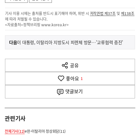
기사 이용 시에는 출처를 반드시 표기해야 하며, 위반 시
저작권법 제37조
및
제138조
에 따라 처벌될 수 있습니다.
<자료출처=정책브리핑
www.korea.kr
>
이
기
다음
이 대통령, 이탈리아 지방도시 피렌체 방문…'교류협력 증진'
사
전
다
공유
열
음
기
좋아요
기
1
사
댓글
보기
관련기사
전체기사(12)
#한-이탈리아 정상회담(11)