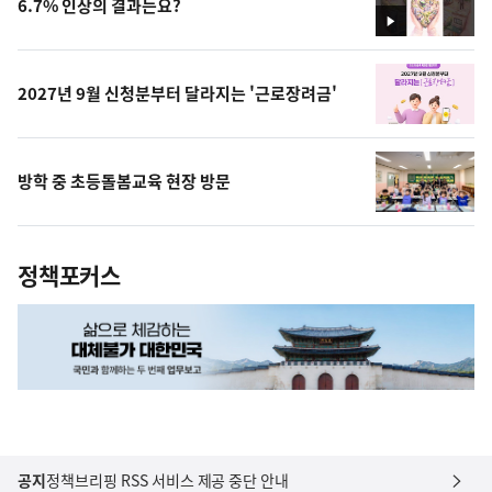
6.7% 인상의 결과는요?
영
상
2027년 9월 신청분부터 달라지는 '근로장려금'
방학 중 초등돌봄교육 현장 방문
정책포커스
공지
정책브리핑 RSS 서비스 제공 중단 안내