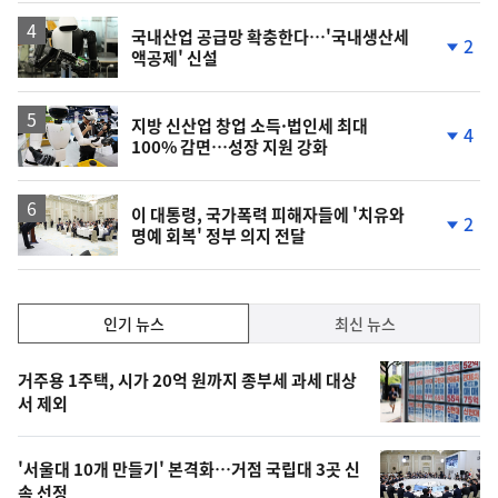
상
승
국내산업 공급망 확충한다…'국내생산세
2
액공제' 신설
단
계
하
락
지방 신산업 창업 소득·법인세 최대
4
100% 감면…성장 지원 강화
단
계
하
락
이 대통령, 국가폭력 피해자들에 '치유와
2
명예 회복' 정부 의지 전달
단
계
하
락
인
인기 뉴스
최신 뉴스
기,
인
기
최
거주용 1주택, 시가 20억 원까지 종부세 과세 대상
뉴
서 제외
신,
스
오
'서울대 10개 만들기' 본격화…거점 국립대 3곳 신
늘
속 선정