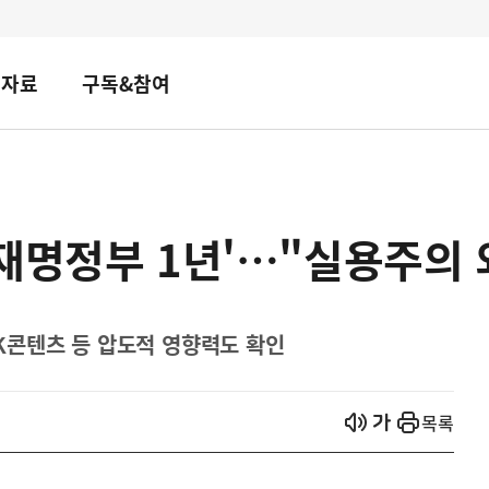
책자료
구독&참여
재명정부 1년'…"실용주의 외
S·K콘텐츠 등 압도적 영향력도 확인
열기
열기
목록