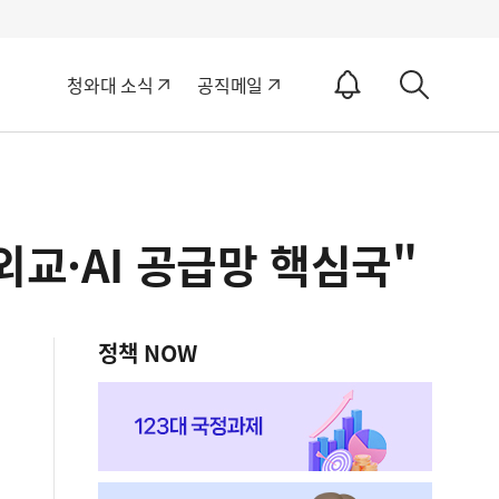
알
청와대 소식
공직메일
림
상
ON
세
검
색
교·AI 공급망 핵심국"
정책 NOW