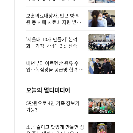
보훈의료대상자, 인근 병·의
원 등 치매 치료비 지원 받을
수 있어
'서울대 10개 만들기' 본격
화…거점 국립대 3곳 신속 선
정
내년부터 아르헨산 원유 수
입…핵심광물 공급망 협력 체
계 마련
오늘의 멀티미디어
5만원으로 4인 가족 장보기
가능?
소금 줄이고 맛있게 만들면 상