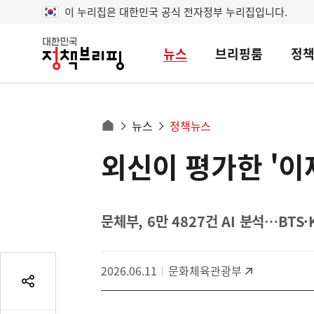
이 누리집은 대한민국 공식 전자정부 누리집입니다.
뉴스
브리핑룸
정
대
한
민
국
정
사
뉴스
정책뉴스
책
홈
브
이
으
외신이 평가한 '이
콘
리
트
로
핑
텐
이
츠
동
영
문체부, 6만 4827건 AI 분석…BT
경
역
로
2026.06.11
문화체육관광부
공
유