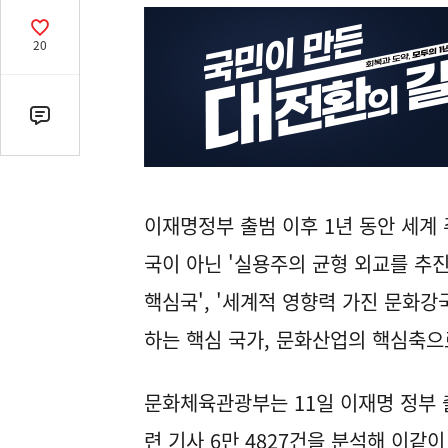
열
기
공
20
감
수
댓
글
수
(클
릭
이재명정부 출범 이후 1년 동안 세계
시
국이 아닌 '실용주의 균형 외교를 추진
댓
글
핵심국', '세계적 영향력 가진 문화강
로
하는 핵심 국가, 문화산업의 핵심축으
이
동)
문화체육관광부는 11일 이재명 정부 출
련 기사 6만 4827건을 분석해 이같이