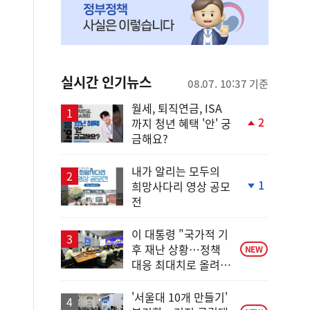
실시간 인기뉴스
08.07. 10:37 기준
월세, 퇴직연금, ISA
2
까지 청년 혜택 '안' 궁
단
금해요?
계
상
승
내가 알리는 모두의
1
희망사다리 영상 공모
단
전
계
하
락
이 대통령 "국가적 기
후 재난 상황…정책
NEW
대응 최대치로 올려
야"
'서울대 10개 만들기'