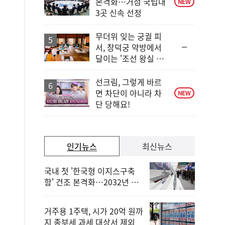
본격화…거점 국립대
NEW
3곳 신속 선정
무더위 잊는 궁궐 피
순
서, 창덕궁 약방에서
위
달이는 '조선 왕실 보
동
양 비법'
일
선크림, 그렇게 바르
면 차단이 아니라 차
NEW
단 당해요!
인기뉴스
최신뉴스
국내 첫 '한국형 이지스구축
함' 건조 본격화…2032년 해
군 인도
거주용 1주택, 시가 20억 원까
지 종부세 과세 대상서 제외