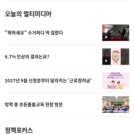
오늘의 멀티미디어
"뭐하세요" 수거하다 딱 걸렸다
영
상
6.7% 인상의 결과는요?
영
상
2027년 9월 신청분부터 달라지는 '근로장려금'
방학 중 초등돌봄교육 현장 방문
정책포커스