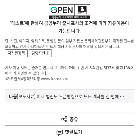
'텍스트'에 한하여 공공누리 출처표시의 조건에 따라 자유이용이
가능합니다.
단, 사진, 이미지, 일러스트, 동영상 등의 일부 자료는 문화체육관광부가 저작권 전부를
보유하고 있지 아니하므로, 반드시 해당 저작권자의 허락을 받으셔야 합니다.
저작권정책
담당자안내
기사 이용 시에는 출처를 반드시 표기해야 하며, 위반 시
저작권법 제37조
및
제138조
에 따라 처벌될 수 있습니다.
<자료출처=정책브리핑
www.korea.kr
>
이
기
다음
[보도자료] 이제 법인도 오픈뱅킹으로 모든 계좌를 한 번에 조회할 수 있습니다.
사
전
다
공유
열
음
기
댓글
보기
기