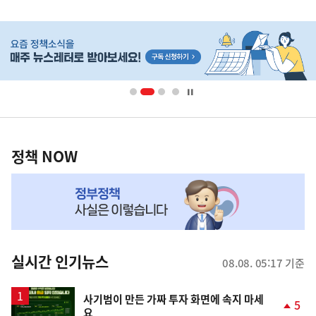
사
히
단
배
너
영
정
역
책
정책 NOW
NOW,
MY
맞
춤
뉴
실시간 인기뉴스
08.08. 05:17 기준
스
사기범이 만든 가짜 투자 화면에 속지 마세
5
요