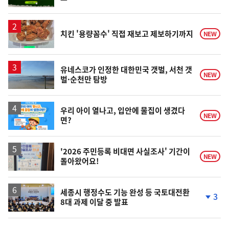
단
계
상
승
치킨 '용량꼼수' 직접 재보고 제보하기까지
NEW
유네스코가 인정한 대한민국 갯벌, 서천 갯
NEW
벌·순천만 탐방
우리 아이 열나고, 입안에 물집이 생겼다
NEW
면?
'2026 주민등록 비대면 사실조사' 기간이
NEW
돌아왔어요!
세종시 행정수도 기능 완성 등 국토대전환
3
8대 과제 이달 중 발표
단
계
하