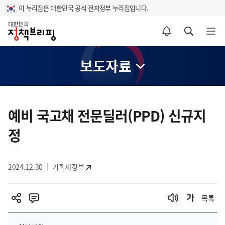
이 누리집은 대한민국 공식 전자정부 누리집입니다.
홈
알림설정 바로가기
검색 바로가기
메뉴 열기
보도자료
콘
텐
예비 국고채 전문딜러(PPD) 신규지
츠
정
영
역
2024.12.30
기획재정부
목록