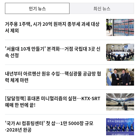
락
인
인기 뉴스
최신 뉴스
기,
인
기
최
거주용 1주택, 시가 20억 원까지 종부세 과세 대상
뉴
서 제외
신,
스
오
'서울대 10개 만들기' 본격화…거점 국립대 3곳 신
늘
속 선정
의
영
내년부터 아르헨산 원유 수입…핵심광물 공급망 협
상
력 체계 마련
,
오
[달달정책] 휴대폰 미니멀리즘의 실현…KTX·SRT
예매 한 번에 끝!
늘
의
'국가 AI 컴퓨팅센터' 첫 삽…1만 5000장 규모
사
·2028년 완공
진