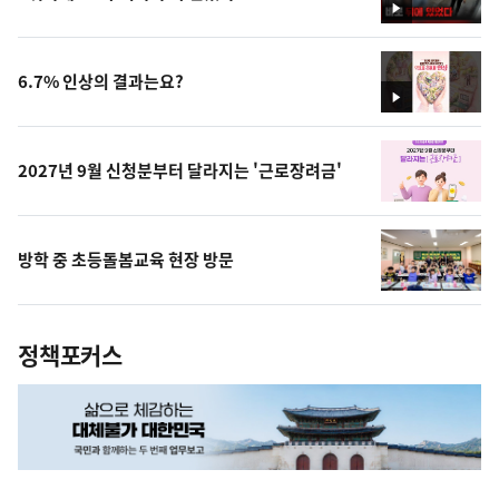
영
상
6.7% 인상의 결과는요?
영
상
2027년 9월 신청분부터 달라지는 '근로장려금'
방학 중 초등돌봄교육 현장 방문
정책포커스