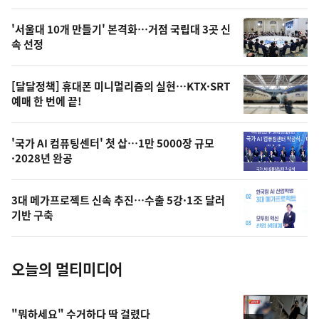
스
오
'서울대 10개 만들기' 본격화…거점 국립대 3곳 신
늘
속 선정
의
영
[달달정책] 휴대폰 미니멀리즘의 실현…KTX·SRT
상
예매 한 번에 끝!
,
오
'국가 AI 컴퓨팅센터' 첫 삽…1만 5000장 규모
·2028년 완공
늘
의
3대 메가프로젝트 신속 추진…수출 5강·1조 달러
사
기반 구축
진
오늘의 멀티미디어
"뭐하세요" 수거하다 딱 걸렸다