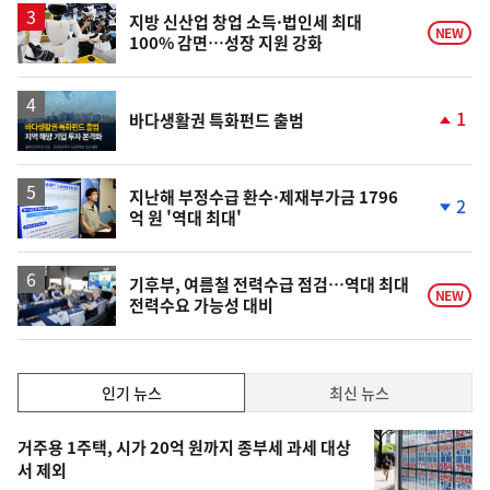
지방 신산업 창업 소득·법인세 최대
NEW
100% 감면…성장 지원 강화
1
바다생활권 특화펀드 출범
단
계
상
승
지난해 부정수급 환수·제재부가금 1796
2
억 원 '역대 최대'
단
계
하
락
기후부, 여름철 전력수급 점검…역대 최대
NEW
전력수요 가능성 대비
인
인기 뉴스
최신 뉴스
기,
인
기
최
거주용 1주택, 시가 20억 원까지 종부세 과세 대상
뉴
서 제외
신,