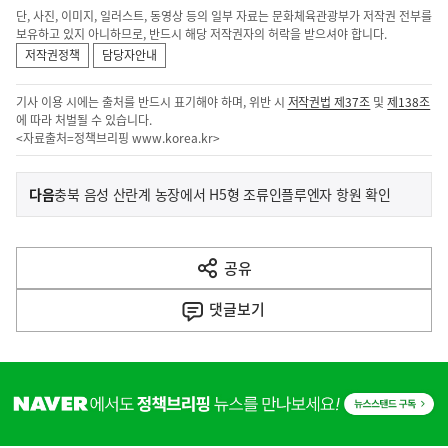
단, 사진, 이미지, 일러스트, 동영상 등의 일부 자료는 문화체육관광부가 저작권 전부를
보유하고 있지 아니하므로, 반드시 해당 저작권자의 허락을 받으셔야 합니다.
저작권정책
담당자안내
기사 이용 시에는 출처를 반드시 표기해야 하며, 위반 시
저작권법 제37조
및
제138조
에 따라 처벌될 수 있습니다.
<자료출처=정책브리핑
www.korea.kr
>
이
기
다음
충북 음성 산란계 농장에서 H5형 조류인플루엔자 항원 확인
사
전
다
공유
열
음
기
댓글
보기
기
사
히
단
배