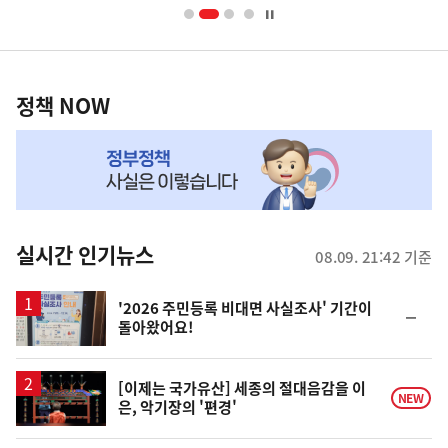
너
영
정
역
책
정책 NOW
NOW,
MY
맞
춤
뉴
실시간 인기뉴스
08.09. 21:42 기준
스
'2026 주민등록 비대면 사실조사' 기간이
순
돌아왔어요!
위
동
일
영
[이제는 국가유산] 세종의 절대음감을 이
NEW
은, 악기장의 '편경'
상