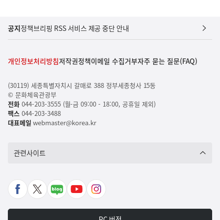
공지
정책브리핑 RSS 서비스 제공 중단 안내
개인정보처리방침
저작권정책
이메일 수집거부
자주 묻는 질문(FAQ)
(30119) 세종특별자치시 갈매로 388 정부세종청사 15동
© 문화체육관광부
전화
044-203-3555 (월-금 09:00 - 18:00, 공휴일 제외)
팩스
044-203-3488
대표메일
webmaster@korea.kr
관련사이트
페
X
네
유
인
이
바
이
튜
스
스
로
버
브
타
PC 버전