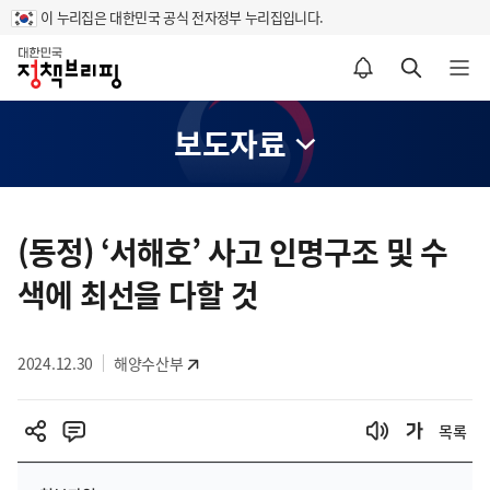
이 누리집은 대한민국 공식 전자정부 누리집입니다.
홈
알림설정 바로가기
검색 바로가기
메뉴 열기
보도자료
콘
텐
(동정) ‘서해호’ 사고 인명구조 및 수
츠
색에 최선을 다할 것
영
역
2024.12.30
해양수산부
목록