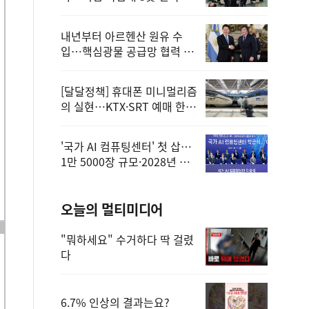
정
내년부터 아르헨산 원유 수
입…핵심광물 공급망 협력 체
계 마련
[달달정책] 휴대폰 미니멀리즘
의 실현…KTX·SRT 예매 한
번에 끝!
'국가 AI 컴퓨팅센터' 첫 삽…
1만 5000장 규모·2028년 완
공
오늘의 멀티미디어
"뭐하세요" 수거하다 딱 걸렸
다
6.7% 인상의 결과는요?