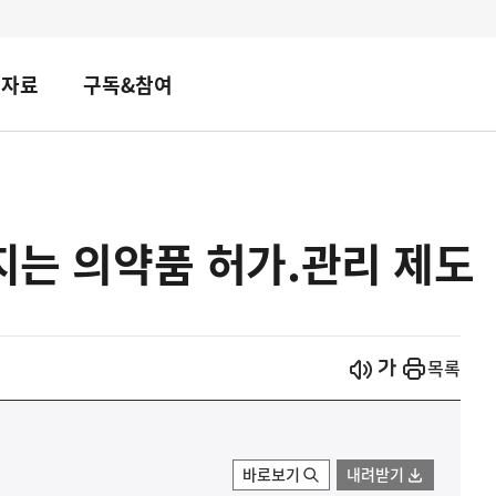
책자료
구독&참여
라지는 의약품 허가.관리 제도
시작
열기
목록
바로보기
내려받기