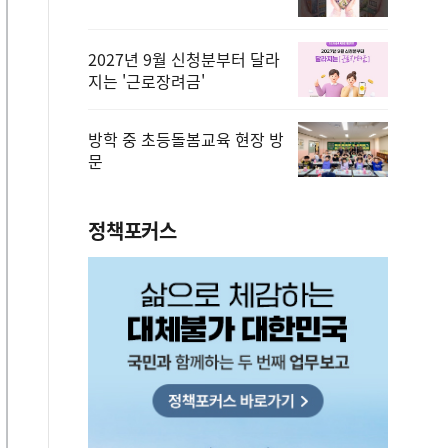
2027년 9월 신청분부터 달라
지는 '근로장려금'
방학 중 초등돌봄교육 현장 방
문
정책포커스