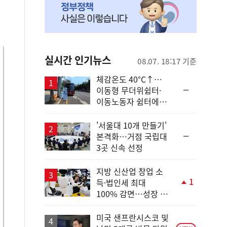
실시간 인기뉴스
08.07. 18:17 기준
체감온도 40°C↑…
순
이동형 무더위쉼터·
위
이동노동자 쉼터에서
동
안전한 휴식
일
'서울대 10개 만들기'
순
본격화…거점 국립대
위
3곳 신속 선정
동
일
지방 신산업 창업 소
1
득·법인세 최대
단
100% 감면…성장 지
계
원 강화
상
승
미국 샌프란시스코 및