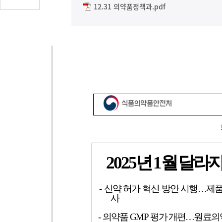
글
12.31 의약품정책과.pdf
수
(클
릭
시
댓
글
로
이
동)