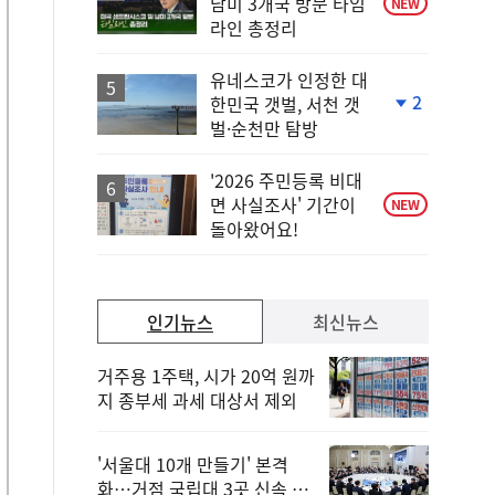
남미 3개국 방문 타임
NEW
라인 총정리
유네스코가 인정한 대
2
한민국 갯벌, 서천 갯
단
벌·순천만 탐방
계
하
락
'2026 주민등록 비대
면 사실조사' 기간이
NEW
돌아왔어요!
인기뉴스
최신뉴스
거주용 1주택, 시가 20억 원까
지 종부세 과세 대상서 제외
'서울대 10개 만들기' 본격
화…거점 국립대 3곳 신속 선