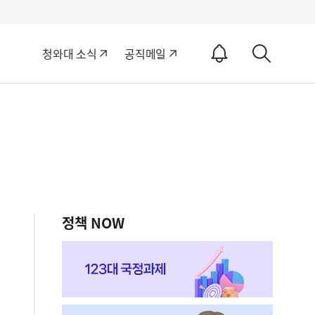
알
청와대 소식
공직메일
림
상
ON
세
검
색
정책 NOW