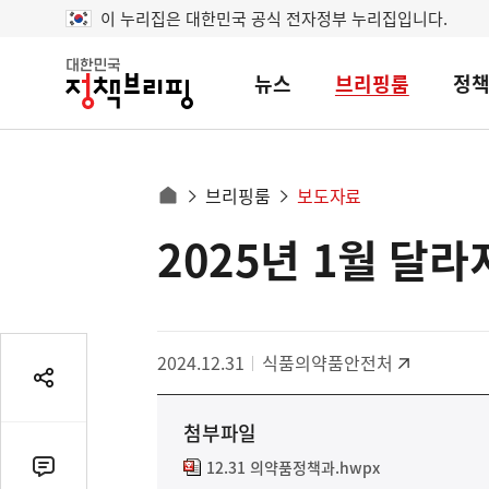
이 누리집은 대한민국 공식 전자정부 누리집입니다.
뉴스
브리핑룸
정
대
한
민
국
정
사
브리핑룸
보도자료
책
홈
브
이
으
2025년 1월 달
콘
리
트
로
핑
텐
이
츠
동
영
경
2024.12.31
식품의약품안전처
역
로
공
유
첨부파일
열
기
12.31 의약품정책과.hwpx
댓