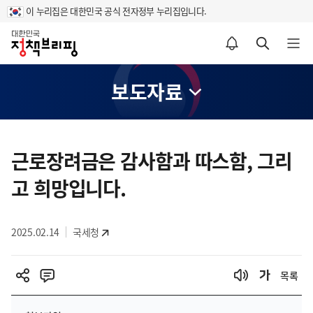
이 누리집은 대한민국 공식 전자정부 누리집입니다.
홈
알림설정 바로가기
검색 바로가기
메뉴 열기
보도자료
콘
텐
근로장려금은 감사함과 따스함, 그리
츠
고 희망입니다.
영
역
2025.02.14
국세청
목록