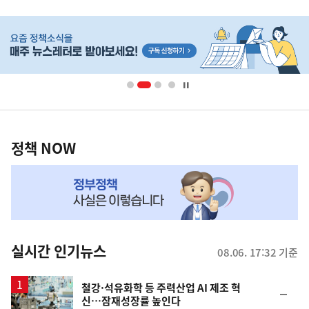
사
히
단
배
너
영
정
역
책
정책 NOW
NOW,
MY
맞
춤
뉴
실시간 인기뉴스
08.06. 17:32 기준
스
철강·석유화학 등 주력산업 AI 제조 혁
순
신…잠재성장률 높인다
위