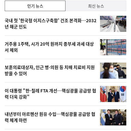
인
인기 뉴스
최신 뉴스
기,
인
기
최
국내 첫 '한국형 이지스구축함' 건조 본격화…2032
뉴
년 해군 인도
신,
스
오
거주용 1주택, 시가 20억 원까지 종부세 과세 대상
늘
서 제외
의
영
보훈의료대상자, 인근 병·의원 등 치매 치료비 지원
상
받을 수 있어
,
오
이 대통령 "한-칠레 FTA 개선…핵심광물 공급망 협
력 더욱 강화"
늘
의
내년부터 아르헨산 원유 수입…핵심광물 공급망 협
사
력 체계 마련
진