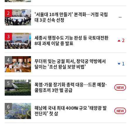
동
일
'서울대 10개 만들기' 본격화…거점 국립
순
대 3곳 신속 선정
위
동
일
세종시 행정수도 기능 완성 등 국토대전환
2
8대 과제 이달 중 발표
단
계
상
승
무더위 잊는 궁궐 피서, 창덕궁 약방에서
1
달이는 '조선 왕실 보양 비법'
단
계
하
락
폭염·가뭄 장기화 총력 대응…드론 예찰·
NEW
쿨링조끼 3만 벌 공급
해남에 국내 최대 400㎿ 규모 '태양광 발
NEW
전단지' 첫 삽