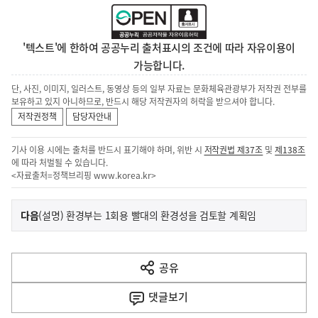
'텍스트'에 한하여 공공누리 출처표시의 조건에 따라 자유이용이
가능합니다.
단, 사진, 이미지, 일러스트, 동영상 등의 일부 자료는 문화체육관광부가 저작권 전부를
보유하고 있지 아니하므로, 반드시 해당 저작권자의 허락을 받으셔야 합니다.
저작권정책
담당자안내
기사 이용 시에는 출처를 반드시 표기해야 하며, 위반 시
저작권법 제37조
및
제138조
에 따라 처벌될 수 있습니다.
<자료출처=정책브리핑
www.korea.kr
>
이
기
다음
(설명) 환경부는 1회용 빨대의 환경성을 검토할 계획임
사
전
다
공유
열
음
기
댓글
보기
기