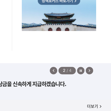
정지
이
다
2
/
4
전
음
보상금을 신속하게 지급하겠습니다.
보
보
기
기
공지사항
더보기