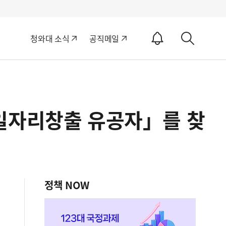
알
청와대 소식
공직메일
림
상
ON
세
검
색
일자리창출 유공자」를 찾
정책 NOW