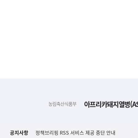
하
단
배
아프리카돼지열병(AS
농림축산식품부
너
영
역
공지사항
정책브리핑 RSS 서비스 제공 중단 안내