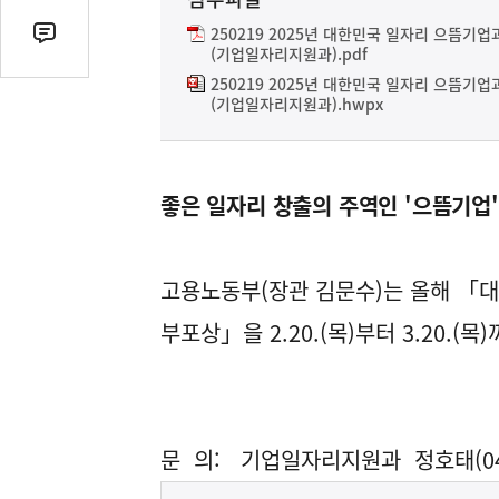
열
기
250219 2025년 대한민국 일자리 으뜸기
댓
(기업일자리지원과).pdf
글
250219 2025년 대한민국 일자리 으뜸기
수
(기업일자리지원과).hwpx
(클
릭
시
좋은 일자리 창출의 주역인 '으뜸기업', 
댓
글
로
이
고용노동부(장관 김문수)는 올해 「
동)
부포상」을 2.20.(목)부터 3.20.(
문 의: 기업일자리지원과 정호태(044-20