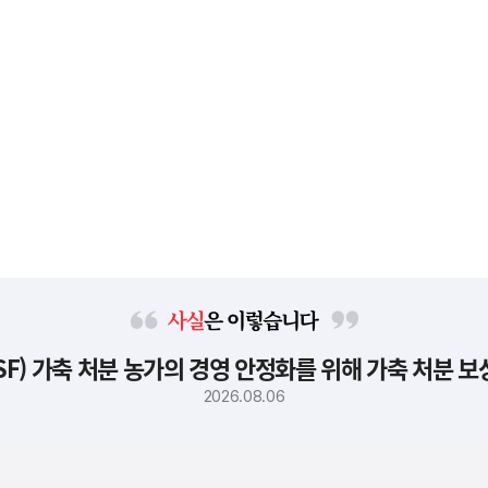
사
F) 가축 처분 농가의 경영 안정화를 위해 가축 처분 
실
은
2026.08.06
이
렇
습
니