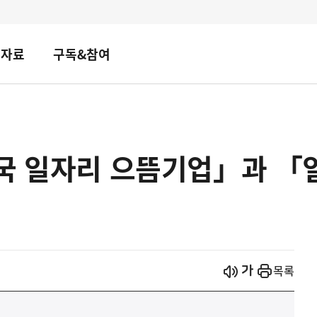
책자료
구독&참여
민국 일자리 으뜸기업」과 「
시작
열기
목록