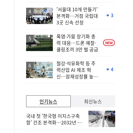
'서울대 10개 만들기'
3
본격화…거점 국립대
단
3곳 신속 선정
계
하
락
폭염·가뭄 장기화 총
력 대응…드론 예찰·
NEW
쿨링조끼 3만 벌 공급
철강·석유화학 등 주
4
력산업 AI 제조 혁
단
신…잠재성장률 높인
계
다
하
락
인기뉴스
최신뉴스
국내 첫 '한국형 이지스구축
함' 건조 본격화…2032년 해
군 인도