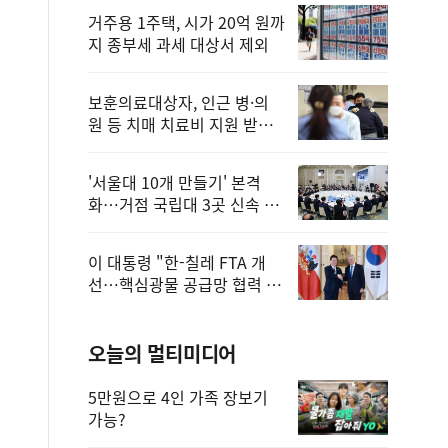
거주용 1주택, 시가 20억 원까
지 종부세 과세 대상서 제외
보훈의료대상자, 인근 병·의
원 등 치매 치료비 지원 받을
수 있어
'서울대 10개 만들기' 본격
화…거점 국립대 3곳 신속 선
정
이 대통령 "한-칠레 FTA 개
선…핵심광물 공급망 협력 더
욱 강화"
오늘의 멀티미디어
5만원으로 4인 가족 장보기
가능?