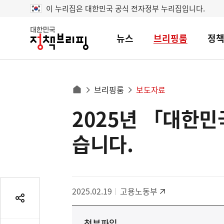
이 누리집은 대한민국 공식 전자정부 누리집입니다.
뉴스
브리핑룸
정
대
한
민
국
정
사
브리핑룸
보도자료
책
홈
브
이
으
2025년 「대한
콘
리
트
로
핑
텐
이
습니다.
츠
동
영
경
역
로
2025.02.19
고용노동부
공
유
첨부파일