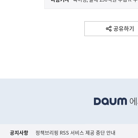
다
음
기
사
공유하기
열
기
영
역
하
단
배
너
영
역
공지사항
정책브리핑 RSS 서비스 제공 중단 안내