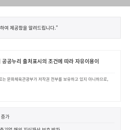
하여 제공함을 알려드립니다.”
여 공공누리 출처표시의 조건에 따라 자유이용이
 자료는 문화체육관광부가 저작권 전부를 보유하고 있지 아니하므로,
.
사
F) 가축 처분 농가의 경영 안정화를 위해 가축 처분 
실
은
2026.08.06
이
 증가
렇
습
-수출기업 해외 지식재산 보호 박차
니