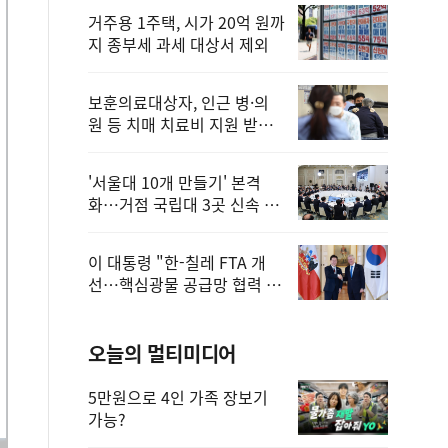
거주용 1주택, 시가 20억 원까
지 종부세 과세 대상서 제외
보훈의료대상자, 인근 병·의
원 등 치매 치료비 지원 받을
수 있어
'서울대 10개 만들기' 본격
화…거점 국립대 3곳 신속 선
정
이 대통령 "한-칠레 FTA 개
선…핵심광물 공급망 협력 더
욱 강화"
오늘의 멀티미디어
5만원으로 4인 가족 장보기
가능?