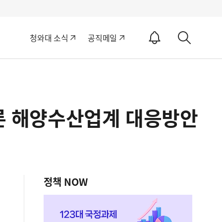
알
청와대 소식
공직메일
림
상
ON
세
검
색
따른 해양수산업계 대응방안
정책 NOW