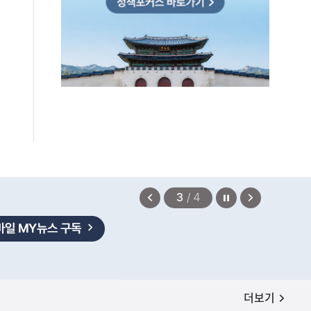
정지
이
다
3
/
4
전
음
보
보
기
기
공지사항
더보기