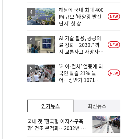
하
락
해남에 국내 최대 400
㎿ 규모 '태양광 발전
NEW
단지' 첫 삽
AI 기술 활용, 공공의
료 강화…2030년까
NEW
지 교통사고 사망자
30%↓
'케이-컬처' 열풍에 외
국인 발길 21% 늘
NEW
어…상반기 1071만
명
인기뉴스
최신뉴스
국내 첫 '한국형 이지스구축
함' 건조 본격화…2032년 해
군 인도