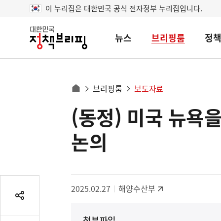
이 누리집은 대한민국 공식 전자정부 누리집입니다.
뉴스
브리핑룸
정
대
한
민
국
정
사
브리핑룸
보도자료
책
홈
브
이
으
(동정) 미국 뉴욕
콘
리
트
로
핑
텐
이
논의
츠
동
영
경
역
로
2025.02.27
해양수산부
공
유
첨부파일