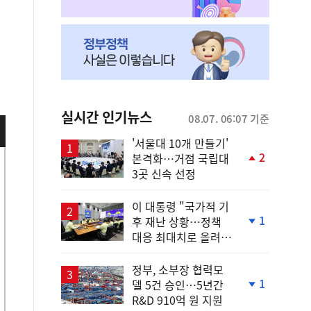
실시간 인기뉴스
08.07. 06:07 기준
'서울대 10개 만들기'
2
본격화…거점 국립대
단
3곳 신속 선정
계
상
승
이 대통령 "국가적 기
1
후 재난 상황…정책
단
대응 최대치로 올려
계
야"
하
락
정부, 소부장 협력모
1
델 5건 승인…5년간
단
R&D 910억 원 지원
계