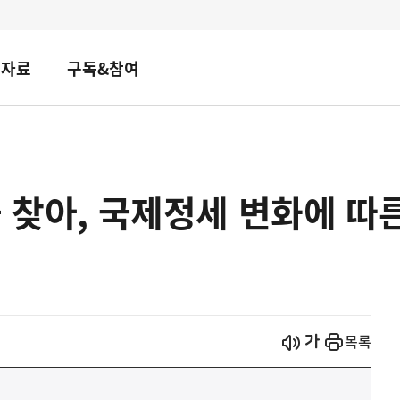
책자료
구독&참여
을 찾아, 국제정세 변화에 
시작
열기
목록