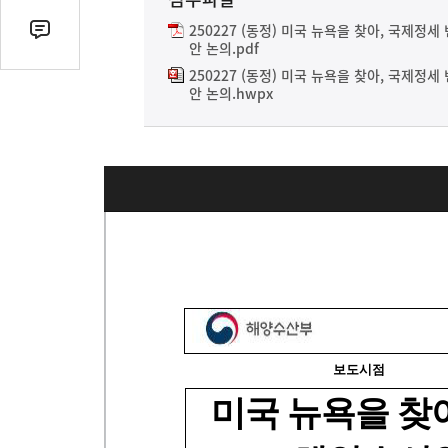
열
기
250227 (동정) 미국 뉴욕을 찾아, 국제
댓
안 논의.pdf
글
250227 (동정) 미국 뉴욕을 찾아, 국제
수
안 논의.hwpx
(클
릭
시
댓
글
로
이
동)