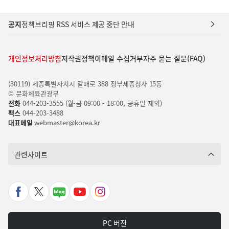
공지
정책브리핑 RSS 서비스 제공 중단 안내
개인정보처리방침
저작권정책
이메일 수집거부
자주 묻는 질문(FAQ)
(30119) 세종특별자치시 갈매로 388 정부세종청사 15동
© 문화체육관광부
전화
044-203-3555 (월-금 09:00 - 18:00, 공휴일 제외)
팩스
044-203-3488
대표메일
webmaster@korea.kr
관련사이트
페
X
네
유
인
이
바
이
튜
스
스
로
버
브
타
PC 버전