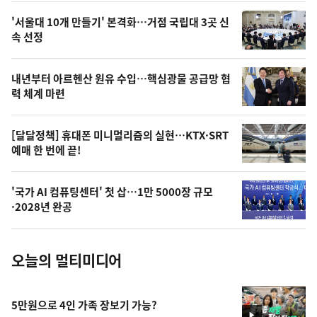
오
'서울대 10개 만들기' 본격화…거점 국립대 3곳 신
늘
속 선정
의
영
내년부터 아르헨산 원유 수입…핵심광물 공급망 협
상
력 체계 마련
,
오
[달달정책] 휴대폰 미니멀리즘의 실현…KTX·SRT
예매 한 번에 끝!
늘
의
'국가 AI 컴퓨팅센터' 첫 삽…1만 5000장 규모
사
·2028년 완공
진
오늘의 멀티미디어
5만원으로 4인 가족 장보기 가능?