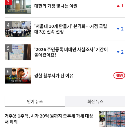
영
1
대한의 가장 빛나는 여권
상
단
계
상
승
'서울대 10개 만들기' 본격화…거점 국립
2
대 3곳 신속 선정
단
계
하
락
'2026 주민등록 비대면 사실조사' 기간이
2
돌아왔어요!
단
계
하
락
영
경찰 할부지가 된 이유
NEW
상
인
인기 뉴스
최신 뉴스
기,
인
기
최
거주용 1주택, 시가 20억 원까지 종부세 과세 대상
뉴
서 제외
신,
스