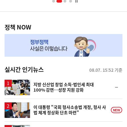
너
영
정
역
책
정책 NOW
NOW,
MY
맞
춤
뉴
실시간 인기뉴스
08.07. 15:52 기준
스
지방 신산업 창업 소득·법인세 최대
순
100% 감면…성장 지원 강화
위
동
일
이 대통령 "국회 형사소송법 개정, 형사 사
NEW
법 체계 정상화 단초 마련"