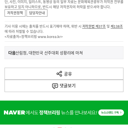
단, 사진, 이미지, 일러스트, 동영상 등의 일부 자료는 문화체육관광부가 저작권 전부를
보유하고 있지 아니하므로, 반드시 해당 저작권자의 허락을 받으셔야 합니다.
저작권정책
담당자안내
기사 이용 시에는 출처를 반드시 표기해야 하며, 위반 시
저작권법 제37조
및
제138조
에 따라 처벌될 수 있습니다.
<자료출처=정책브리핑
www.korea.kr
>
이
기
다음
산림청, 대한민국 산주대회 성황리에 마쳐
사
전
다
공유
열
음
기
댓글
보기
기
사
히
단
배