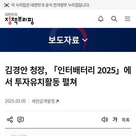
이 누리집은 대한민국 공식 전자정부 누리집입니다.
홈
알림설정 바로가기
검색 바로가기
메뉴 열기
보도자료
콘
텐
김경안 청장, 「인터배터리 2025」에
츠
서 투자유치활동 펼쳐
영
역
2025.03.05
새만금개발청
목록